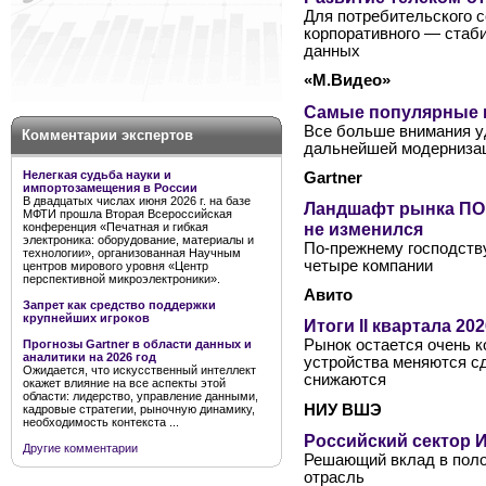
Для потребительского с
корпоративного — стаб
данных
«М.Видео»
Самые популярные к
Все больше внимания у
Комментарии экспертов
дальнейшей модернизац
Нелегкая судьба науки и
Gartner
импортозамещения в России
В двадцатых числах июня 2026 г. на базе
Ландшафт рынка ПО 
МФТИ прошла Вторая Всероссийская
не изменился
конференция «Печатная и гибкая
электроника: оборудование, материалы и
По-прежнему господств
технологии», организованная Научным
четыре компании
центров мирового уровня «Центр
перспективной микроэлектроники».
Авито
Запрет как средство поддержки
крупнейших игроков
Итоги II квартала 2
Рынок остается очень к
Прогнозы Gartner в области данных и
аналитики на 2026 год
устройства меняются сд
Ожидается, что искусственный интеллект
снижаются
окажет влияние на все аспекты этой
области: лидерство, управление данными,
НИУ ВШЭ
кадровые стратегии, рыночную динамику,
необходимость контекста ...
Российский сектор И
Другие комментарии
Решающий вклад в поло
отрасль