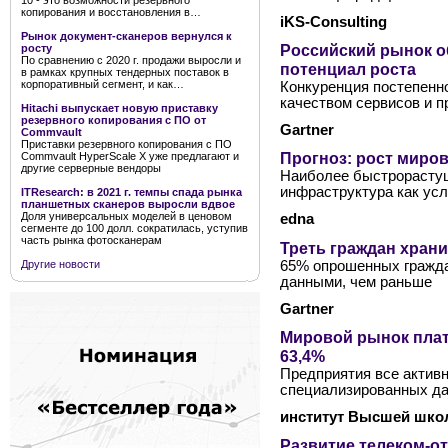
10 - это возможности резервного
копирования и восстановления в…
iKS-Consulting
Рынок документ-сканеров вернулся к
Российский рынок о
росту
По сравнению с 2020 г. продажи выросли и
потенциал роста
в рамках крупных тендерных поставок в
корпоративный сегмент, и как…
Конкуренция постепенн
качеством сервисов и 
Hitachi выпускает новую приставку
резервного копирования с ПО от
Gartner
Commvault
Приставки резервного копирования с ПО
Прогноз: рост миров
Commvault HyperScale X уже предлагают и
другие серверные вендоры
Наиболее быстрорастущ
инфраструктура как усл
ITResearch: в 2021 г. темпы спада рынка
планшетных сканеров выросли вдвое
Доля универсальных моделей в ценовом
edna
сегменте до 100 долл. сократилась, уступив
часть рынка фотосканерам
Треть граждан храни
65% опрошенных гражда
Другие новости
данными, чем раньше
Gartner
Мировой рынок плат
63,4%
Предприятия все актив
специализированных д
институт Высшей шко
Развитие телеком-от