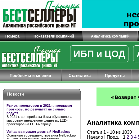
Номера
Показатели компаний
Аналитика компаний
ИБП и ЦОД
Проблемы и мнения
Статистика
Продукты
Новости
Рынок проекторов в 2021 г. превысил
прогнозы, но результат не сильно
радует
В 2021 г. вся прибавка была обусловлена
массовым внедрением дешевых LED-
Аналитика ком
проекторов на LCD-матрице
Veritas выпускает десятый NetBackup
Статьи 1 - 10 из 1039
Основные усовершенствования NetBackup
Начало | Пред. |
1
2
3
4