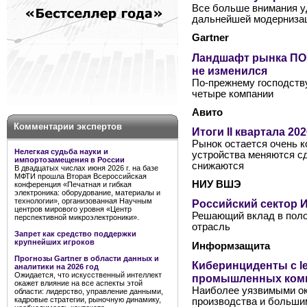
Все больше внимания у
дальнейшей модернизац
Gartner
Ландшафт рынка ПО 
не изменился
По-прежнему господств
четыре компании
Авито
Комментарии экспертов
Итоги II квартала 2
Рынок остается очень к
Нелегкая судьба науки и
устройства меняются сд
импортозамещения в России
снижаются
В двадцатых числах июня 2026 г. на базе
МФТИ прошла Вторая Всероссийская
НИУ ВШЭ
конференция «Печатная и гибкая
электроника: оборудование, материалы и
технологии», организованная Научным
Российский сектор И
центров мирового уровня «Центр
Решающий вклад в поло
перспективной микроэлектроники».
отрасль
Запрет как средство поддержки
крупнейших игроков
Информзащита
Прогнозы Gartner в области данных и
Киберинциденты с l
аналитики на 2026 год
Ожидается, что искусственный интеллект
промышленных ком
окажет влияние на все аспекты этой
Наиболее уязвимыми ок
области: лидерство, управление данными,
кадровые стратегии, рыночную динамику,
производства и больши