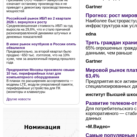
Признание ООО «Квант» банкротом не
означает остановку производства и не
Gartner
приведет к демонтажу производственных
мощностей
Прогноз: рост миров
Российский рынок ИБП во 2 квартале
Наиболее быстрорастущ
2026 г. вернулся к росту
инфраструктура как усл
Средневзвешенная стоимость ИБП за год
выросла на 29,6%, что и стало причиной
разнонаправленной динамики штучных и
edna
денежных показателей
Треть граждан храни
В июне рынок ноутбуков в России опять
65% опрошенных гражда
обвалился
Предварительно, за второй квартал было
данными, чем раньше
продано ~650 тыс. лэптопов, что на 10%
хуже, чем за аналогичный период прошлого
Gartner
года
Мировой рынок плат
Предприятие Москвы произвело свыше
10 тыс. периферийных плат для
63,4%
компьютерного оборудования
Предприятия все актив
В планах по расширению ассортимента —
модемы LTE, модули оперативной памяти,
специализированных д
периферийные устройства для ПК
(мониторы и клавиатуры
институт Высшей шко
Другие новости
Развитие телеком-от
Для потребительского с
корпоративного — стаб
данных
«М.Видео»
Самые популярные к