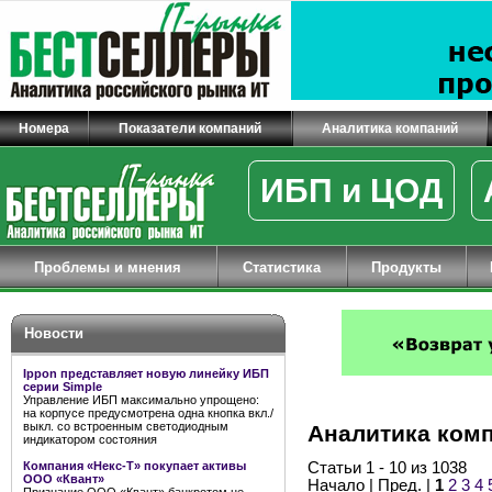
Номера
Показатели компаний
Аналитика компаний
ИБП и ЦОД
Проблемы и мнения
Статистика
Продукты
Новости
Ippon представляет новую линейку ИБП
серии Simple
Управление ИБП максимально упрощено:
на корпусе предусмотрена одна кнопка вкл./
выкл. со встроенным светодиодным
Аналитика ком
индикатором состояния
Компания «Некс-Т» покупает активы
Статьи 1 - 10 из 1038
ООО «Квант»
Начало | Пред. |
1
2
3
4