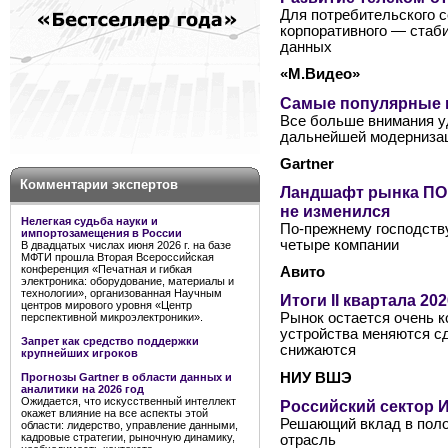
Для потребительского с
корпоративного — стаб
данных
«М.Видео»
Самые популярные к
Все больше внимания у
дальнейшей модернизац
Gartner
Комментарии экспертов
Ландшафт рынка ПО 
не изменился
Нелегкая судьба науки и
По-прежнему господств
импортозамещения в России
четыре компании
В двадцатых числах июня 2026 г. на базе
МФТИ прошла Вторая Всероссийская
конференция «Печатная и гибкая
Авито
электроника: оборудование, материалы и
технологии», организованная Научным
Итоги II квартала 2
центров мирового уровня «Центр
Рынок остается очень к
перспективной микроэлектроники».
устройства меняются сд
Запрет как средство поддержки
снижаются
крупнейших игроков
НИУ ВШЭ
Прогнозы Gartner в области данных и
аналитики на 2026 год
Ожидается, что искусственный интеллект
Российский сектор И
окажет влияние на все аспекты этой
Решающий вклад в поло
области: лидерство, управление данными,
кадровые стратегии, рыночную динамику,
отрасль