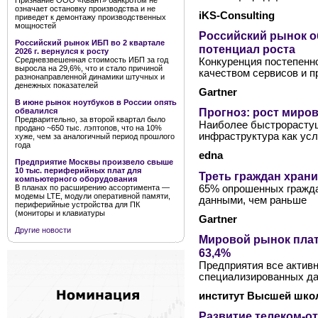
Признание ООО «Квант» банкротом не
означает остановку производства и не
iKS-Consulting
приведет к демонтажу производственных
мощностей
Российский рынок о
Российский рынок ИБП во 2 квартале
потенциал роста
2026 г. вернулся к росту
Средневзвешенная стоимость ИБП за год
Конкуренция постепенн
выросла на 29,6%, что и стало причиной
качеством сервисов и 
разнонаправленной динамики штучных и
денежных показателей
Gartner
В июне рынок ноутбуков в России опять
Прогноз: рост миров
обвалился
Предварительно, за второй квартал было
Наиболее быстрорастущ
продано ~650 тыс. лэптопов, что на 10%
инфраструктура как усл
хуже, чем за аналогичный период прошлого
года
edna
Предприятие Москвы произвело свыше
10 тыс. периферийных плат для
Треть граждан храни
компьютерного оборудования
65% опрошенных гражда
В планах по расширению ассортимента —
модемы LTE, модули оперативной памяти,
данными, чем раньше
периферийные устройства для ПК
(мониторы и клавиатуры
Gartner
Другие новости
Мировой рынок плат
63,4%
Предприятия все актив
специализированных д
институт Высшей шко
Развитие телеком-от