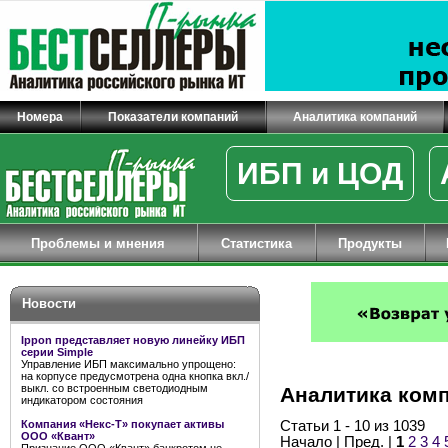
Номера
Показатели компаний
Аналитика компаний
ИБП и ЦОД
Проблемы и мнения
Статистика
Продукты
Новости
Ippon представляет новую линейку ИБП
серии Simple
Управление ИБП максимально упрощено:
на корпусе предусмотрена одна кнопка вкл./
выкл. со встроенным светодиодным
Аналитика ком
индикатором состояния
Компания «Некс-Т» покупает активы
Статьи 1 - 10 из 1039
ООО «Квант»
Начало | Пред. |
1
2
3
4