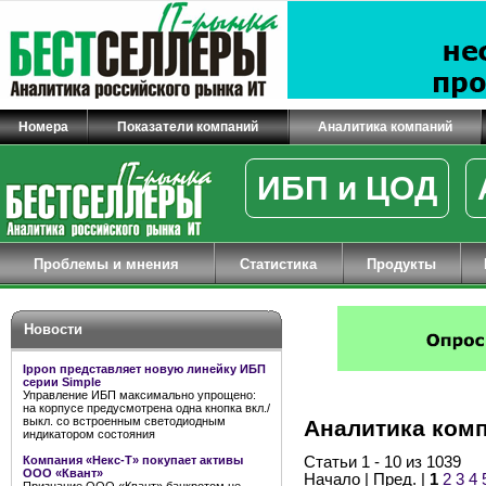
Номера
Показатели компаний
Аналитика компаний
ИБП и ЦОД
Проблемы и мнения
Статистика
Продукты
Новости
Ippon представляет новую линейку ИБП
серии Simple
Управление ИБП максимально упрощено:
на корпусе предусмотрена одна кнопка вкл./
выкл. со встроенным светодиодным
Аналитика ком
индикатором состояния
Компания «Некс-Т» покупает активы
Статьи 1 - 10 из 1039
ООО «Квант»
Начало | Пред. |
1
2
3
4