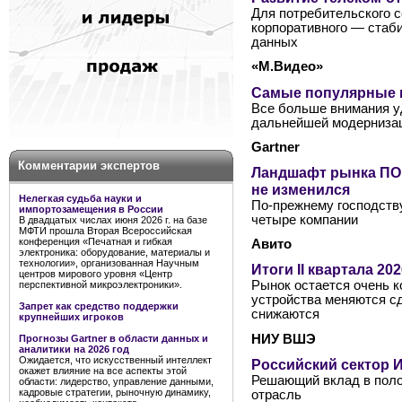
Для потребительского с
корпоративного — стаб
данных
«М.Видео»
Самые популярные к
Все больше внимания у
дальнейшей модернизац
Gartner
Комментарии экспертов
Ландшафт рынка ПО 
не изменился
Нелегкая судьба науки и
По-прежнему господств
импортозамещения в России
четыре компании
В двадцатых числах июня 2026 г. на базе
МФТИ прошла Вторая Всероссийская
конференция «Печатная и гибкая
Авито
электроника: оборудование, материалы и
технологии», организованная Научным
Итоги II квартала 2
центров мирового уровня «Центр
Рынок остается очень к
перспективной микроэлектроники».
устройства меняются сд
Запрет как средство поддержки
снижаются
крупнейших игроков
НИУ ВШЭ
Прогнозы Gartner в области данных и
аналитики на 2026 год
Ожидается, что искусственный интеллект
Российский сектор И
окажет влияние на все аспекты этой
Решающий вклад в поло
области: лидерство, управление данными,
кадровые стратегии, рыночную динамику,
отрасль