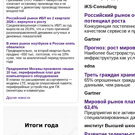
Признание ООО «Квант» банкротом не
означает остановку производства и не
iKS-Consulting
приведет к демонтажу производственных
мощностей
Российский рынок о
Российский рынок ИБП во 2 квартале
потенциал роста
2026 г. вернулся к росту
Средневзвешенная стоимость ИБП за год
Конкуренция постепенн
выросла на 29,6%, что и стало причиной
качеством сервисов и 
разнонаправленной динамики штучных и
денежных показателей
Gartner
В июне рынок ноутбуков в России опять
Прогноз: рост миров
обвалился
Предварительно, за второй квартал было
Наиболее быстрорастущ
продано ~650 тыс. лэптопов, что на 10%
инфраструктура как усл
хуже, чем за аналогичный период прошлого
года
edna
Предприятие Москвы произвело свыше
10 тыс. периферийных плат для
Треть граждан храни
компьютерного оборудования
65% опрошенных гражда
В планах по расширению ассортимента —
модемы LTE, модули оперативной памяти,
данными, чем раньше
периферийные устройства для ПК
(мониторы и клавиатуры
Gartner
Другие новости
Мировой рынок плат
63,4%
Предприятия все актив
специализированных д
институт Высшей шко
Развитие телеком-от