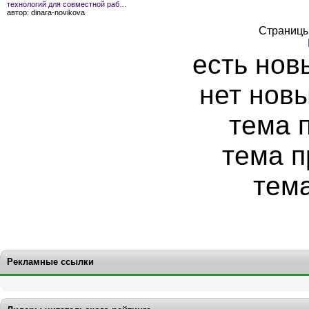
технологий для совместной раб…
автор:
dinara-novikova
Страницы
есть нов
нет нов
тема 
тема п
тем
Рекламные ссылки