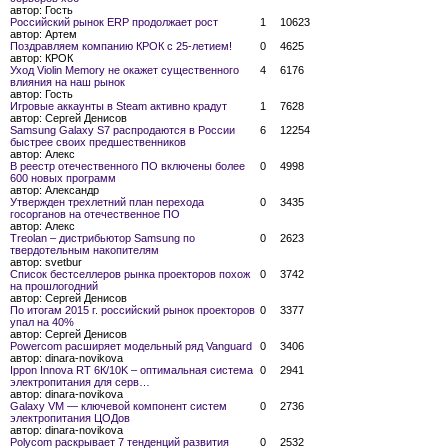
автор:
Гость
Российский рынок ERP продолжает рост
1
10623
автор:
Артем
Поздравляем компанию КРОК с 25-летием!
0
4625
автор:
КРОК
Уход Violin Memory не окажет существенного
4
6176
влияния на наш рынок
автор:
Гость
Игровые аккаунты в Steam активно крадут
1
7628
автор:
Сергей Денисов
Samsung Galaxy S7 распродаются в России
6
12254
быстрее своих предшественников
автор:
Алекс
В реестр отечественного ПО включены более
0
4998
600 новых программ
автор:
Александр
Утвержден трехлетний план перехода
0
3435
госорганов на отечественное ПО
автор:
Алекс
Treolan – дистрибьютор Samsung по
0
2623
твердотельным накопителям
автор:
svetbur
Список бестселлеров рынка проекторов похож
0
3742
на прошлогодний
автор:
Сергей Денисов
По итогам 2015 г. российский рынок проекторов
0
3377
упал на 40%
автор:
Сергей Денисов
Powercom расширяет модельный ряд Vanguard
0
3406
автор:
dinara-novikova
Ippon Innova RT 6К/10K – оптимальная система
0
2941
электропитания для серв…
автор:
dinara-novikova
Galaxy VM — ключевой компонент систем
0
2736
электропитания ЦОДов
автор:
dinara-novikova
Polycom раскрывает 7 тенденций развития
0
2532