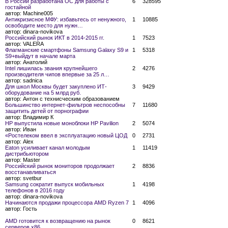
В России разработана ОС для работы с
6
328595
гостайной
автор:
Machine005
Антикризисное МФУ: избавьтесь от ненужного,
1
10885
освободите место для нужн…
автор:
dinara-novikova
Российский рынок ИКТ в 2014-2015 гг.
1
7523
автор:
VALERA
Флагманские смартфоны Samsung Galaxy S9 и
1
5318
S9+выйдут в начале марта
автор:
Анатолий
Intel лишилась звания крупнейшего
2
4276
производителя чипов впервые за 25 л…
автор:
sadnica
Для школ Москвы будет закуплено ИТ-
3
9429
оборудование на 5 млрд руб.
автор:
Антон с технисческим образованием
Большинство интернет-фильтров неспособны
7
11680
защитить детей от порнографии
автор:
Владимир К
HP выпустила новые моноблоки HP Pavilion
2
5074
автор:
Иван
«Ростелеком ввел в эксплуатацию новый ЦОД
0
2731
автор:
Alex
Eaton усиливает канал молодым
1
11419
дистрибьютором
автор:
Master
Российский рынок мониторов продолжает
2
8836
восстанавливаться
автор:
svetbur
Samsung сократит выпуск мобильных
1
4198
телефонов в 2016 году
автор:
dinara-novikova
Начинаются продажи процессора AMD Ryzen 7
1
4096
автор:
Гость
AMD готовится к возвращению на рынок
0
8621
серверов x86