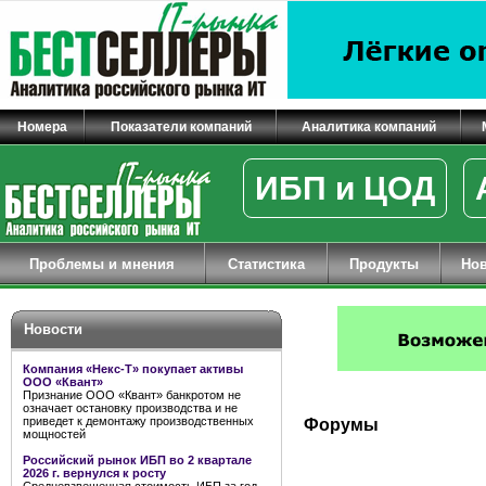
Номера
Показатели компаний
Аналитика компаний
ИБП и ЦОД
Проблемы и мнения
Статистика
Продукты
Но
Новости
Компания «Некс-Т» покупает активы
ООО «Квант»
Признание ООО «Квант» банкротом не
означает остановку производства и не
приведет к демонтажу производственных
Форумы
мощностей
Российский рынок ИБП во 2 квартале
2026 г. вернулся к росту