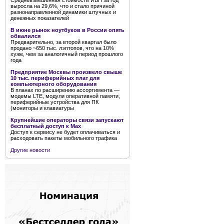
Средневзвешенная стоимость ИБП за год
выросла на 29,6%, что и стало причиной
разнонаправленной динамики штучных и
денежных показателей
В июне рынок ноутбуков в России опять
обвалился
Предварительно, за второй квартал было
продано ~650 тыс. лэптопов, что на 10%
хуже, чем за аналогичный период прошлого
года
Предприятие Москвы произвело свыше
10 тыс. периферийных плат для
компьютерного оборудования
В планах по расширению ассортимента —
модемы LTE, модули оперативной памяти,
периферийные устройства для ПК
(мониторы и клавиатуры
Крупнейшие операторы связи запускают
бесплатный доступ к Мах
Доступ к сервису не будет оплачиваться и
расходовать пакеты мобильного трафика
Другие новости