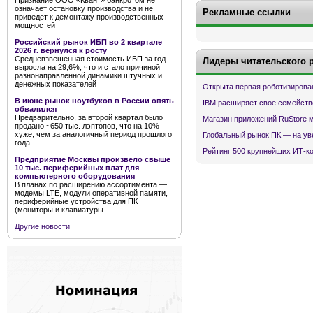
Признание ООО «Квант» банкротом не
означает остановку производства и не
Рекламные ссылки
приведет к демонтажу производственных
мощностей
Российский рынок ИБП во 2 квартале
2026 г. вернулся к росту
Средневзвешенная стоимость ИБП за год
Лидеры читательского 
выросла на 29,6%, что и стало причиной
разнонаправленной динамики штучных и
денежных показателей
Открыта первая роботизирова
В июне рынок ноутбуков в России опять
IBM расширяет свое семейств
обвалился
Предварительно, за второй квартал было
Магазин приложений RuStore 
продано ~650 тыс. лэптопов, что на 10%
хуже, чем за аналогичный период прошлого
Глобальный рынок ПК — на ув
года
Рейтинг 500 крупнейших ИТ-к
Предприятие Москвы произвело свыше
10 тыс. периферийных плат для
компьютерного оборудования
В планах по расширению ассортимента —
модемы LTE, модули оперативной памяти,
периферийные устройства для ПК
(мониторы и клавиатуры
Другие новости