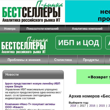
Номера
Показатели компаний
Аналитика компаний
ИБП и ЦОД
Проблемы и мнения
Статистика
Продукты
Новости
Ippon представляет новую линейку ИБП
серии Simple
Управление ИБП максимально упрощено:
на корпусе предусмотрена одна кнопка вкл./
выкл. со встроенным светодиодным
Архив номеров «Бес
индикатором состояния
Выберите год:
Компания «Некс-Т» покупает активы
2018
|
2017
|
2016
|
2015
|
2
ООО «Квант»