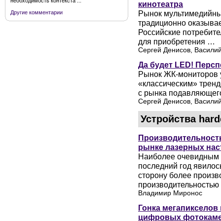
необходимость контекста ...
кинотеатра
Рынок мультимедийных
Другие комментарии
традиционно оказывае
Российские потребите
для приобретения …
Сергей Денисов, Васили
Да будет LED! Перс
Рынок ЖК-мониторов у
«классическим» тренд
с рынка подавляющего
Сергей Денисов, Васили
Устройства har
Производительность
рынке лазерных на
Наиболее очевидным 
последний год явилос
сторону более произв
производительностью
Владимир Миронос
Гонка мегапикселов
цифровых фотокам