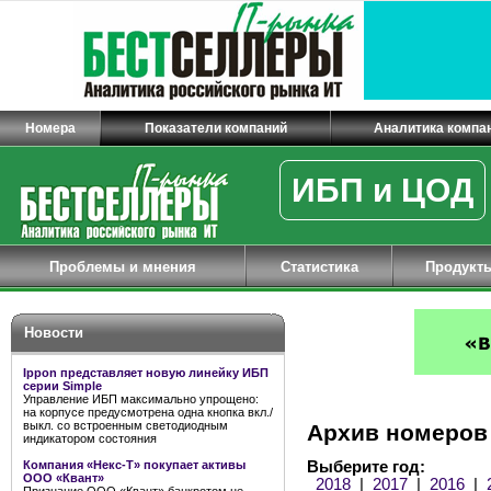
Номера
Показатели компаний
Аналитика компа
ИБП и ЦОД
Проблемы и мнения
Статистика
Продукт
Новости
Ippon представляет новую линейку ИБП
серии Simple
Управление ИБП максимально упрощено:
на корпусе предусмотрена одна кнопка вкл./
выкл. со встроенным светодиодным
Архив номеров
индикатором состояния
Компания «Некс-Т» покупает активы
Выберите год:
ООО «Квант»
2018
|
2017
|
2016
|