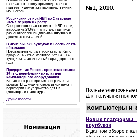
Признание ООО «Квант» банкротом не
означает остановку производства и не
№1, 2010.
приведет к демонтажу производственных
мощностей
Российский рынок ИБП во 2 квартале
2026 г. вернулся к росту
Средневзвешенная стоимость ИБП за год
выросла на 29,6%, что и стало причиной
разнонаправленной динамики штучных и
денежных показателей
В июне рынок ноутбуков в России опять
обвалился
Предварительно, за второй квартал было
продано ~650 тыс. лэптопов, что на 10%
хуже, чем за аналогичный период прошлого
года
Предприятие Москвы произвело свыше
10 тыс. периферийных плат для
компьютерного оборудования
В планах по расширению ассортимента —
модемы LTE, модули оперативной памяти,
периферийные устройства для ПК
Полные электронные в
(мониторы и клавиатуры
Для получения полной
Другие новости
Компьютеры и 
Новые платформы – 
ноутбуков
В данном обзоре анал
объемам продаж венд