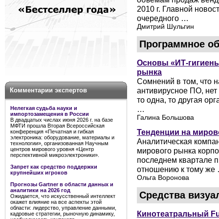
2010 г. Главной ново
очередного …
Дмитрий Шульгин
Программное об
Основы «ИТ-гигиены
рынка
Сомнений в том, что 
антивирусное ПО, нет 
Комментарии экспертов
то одна, то другая о
…
Нелегкая судьба науки и
импортозамещения в России
Галина Большова
В двадцатых числах июня 2026 г. на базе
МФТИ прошла Вторая Всероссийская
Тенденции на миров
конференция «Печатная и гибкая
электроника: оборудование, материалы и
Аналитическая компан
технологии», организованная Научным
мирового рынка корпо
центров мирового уровня «Центр
перспективной микроэлектроники».
последнем квартале п
Запрет как средство поддержки
отношению к тому же
крупнейших игроков
Ольга Воронова
Прогнозы Gartner в области данных и
аналитики на 2026 год
Средства визуа
Ожидается, что искусственный интеллект
окажет влияние на все аспекты этой
области: лидерство, управление данными,
Кинотеатральный Ful
кадровые стратегии, рыночную динамику,