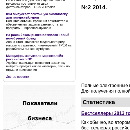
На прошлой неделе сообщения о новых
вендорах поступили от двух
№2 2014.
дистрибьюторов – OCS и Treolan
IBM выпускает ленточную библиотеку
для гиперскейлеров
Большие объемы хранения сочетаются с
обеспечением защиты данных от атак
программ-шифровальщиков и…
На российском рынке появился новый
ноутбучный бренд
Анонс столь широкого модельного ряда
говорит о серьезности намерений HIPER на
российском рынке ноутбуков
Минцифры запустило маркетплейс
российского ПО
Удобная навигация позволяет заказчику
выбрать продукт как по категории, так и по
отрасли применения
Другие новости
Полные электронные в
Для получения полной
Статистика
Бестселлеры 2013 г
Как обычно, во второ
бестселлерах российск