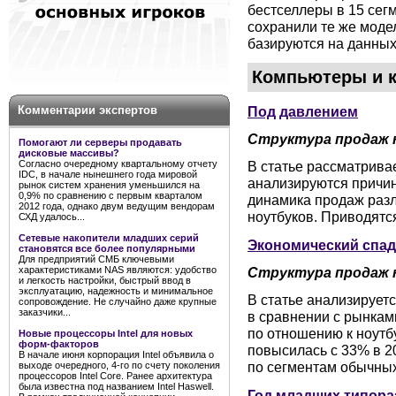
бестселлеры в 15 сег
сохранили те же модел
базируются на данных 
Компьютеры и 
Под давлением
Комментарии экспертов
Структура продаж 
Помогают ли серверы продавать
дисковые массивы?
Согласно очередному квартальному отчету
В статье рассматривае
IDC, в начале нынешнего года мировой
анализируются причин
рынок систем хранения уменьшился на
0,9% по сравнению с первым кварталом
динамика продаж разл
2012 года, однако двум ведущим вендорам
ноутбуков. Приводятс
СХД удалось...
Сетевые накопители младших серий
Экономический спад
становятся все более популярными
Для предприятий СМБ ключевыми
характеристиками NAS являются: удобство
Структура продаж 
и легкость настройки, быстрый ввод в
эксплуатацию, надежность и минимальное
В статье анализируетс
сопровождение. Не случайно даже крупные
заказчики...
в сравнении с рынками
по отношению к ноутб
Новые процессоры Intel для новых
форм-факторов
повысилась с 33% в 20
В начале июня корпорация Intel объявила о
по сегментам обычных
выходе очередного, 4-го по счету поколения
процессоров Intel Core. Ранее архитектура
была известна под названием Intel Haswell.
Год младших типор