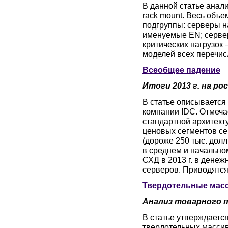
В данной статье анал
rack mount. Весь объ
подгруппы: серверы н
именуемые EN; сервер
критических нагрузок
моделей всех перечис
Всеобщее падение
Итоги 2013 г. на р
В статье описывается
компании IDC. Отмеча
стандартной архитект
ценовых сегментов се
(дороже 250 тыс. долл
в среднем и начально
СХД в 2013 г. в денеж
серверов. Приводятся
Твердотельные мас
Анализ товарного 
В статье утверждаетс
твердотельных массив