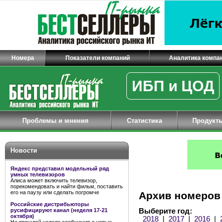
Номера
Показатели компаний
Аналитика компа
ИБП и ЦОД
Проблемы и мнения
Статистика
Продукт
Новости
Яндекс представил модельный ряд
умных телевизоров
Алиса может включить телевизор,
порекомендовать и найти фильм, поставить
его на паузу или сделать погромче
Архив номеров
Российские дистрибьюторы
русифицируют канал (неделя 17-21
Выберите год:
октября)
2018
|
2017
|
2016
|