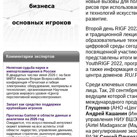
новые вызовы для пол
рисов при использова
и технологий искусст
развитие.
Второй день RIGF 2022 
и традиционной лекци
образовательные техн
цифровой среды сегод
посвященной участию 
Комментарии экспертов
представлены итоги м
YouthRIGF 2022, прогр
Нелегкая судьба науки и
а также информация 
импортозамещения в России
центра доменов .RU/.
В двадцатых числах июня 2026 г. на базе
МФТИ прошла Вторая Всероссийская
конференция «Печатная и гибкая
Среди ключевых спик
электроника: оборудование, материалы и
лица. Так, 28 сентяб
технологии», организованная Научным
центров мирового уровня «Центр
ведущим которой стан
перспективной микроэлектроники».
международного про
Запрет как средство поддержки
Глущенко
(АНО «Цент
крупнейших игроков
Андрей Кашанин
(Ин
Прогнозы Gartner в области данных и
управления НИУ ВШЭ
аналитики на 2026 год
Ожидается, что искусственный интеллект
(Airtel Madagascar (М
окажет влияние на все аспекты этой
области: лидерство, управление данными,
на регулирование эко
кадровые стратегии, рыночную динамику,
РАЭК
Сергей Плугот