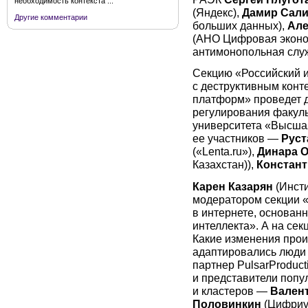
необходимость контекста ...
(Яндекс),
Дамир Сал
Другие комментарии
больших данных),
Але
(АНО Цифровая эконо
антимонопольная служ
Секцию «Российский 
с деструктивным конт
платформ» проведет д
регулирования факуль
университета «Высша
ее участников —
Руст
(«Lenta.ru»),
Динара 
Казахстан)),
Констант
Карен Казарян
(Инсти
модератором секции 
в интернете, основан
интеллекта». А на сек
Какие изменения прои
адаптировались люди
партнер PulsarProduct
и представители поп
и кластеров —
Вален
Половинкин
(Цифриу