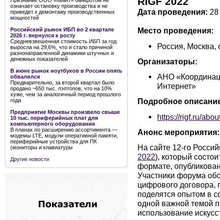
RIGF 2022
Признание ООО «Квант» банкротом не
означает остановку производства и не
Дата проведения:
28 
приведет к демонтажу производственных
мощностей
Место проведения:
Российский рынок ИБП во 2 квартале
2026 г. вернулся к росту
Средневзвешенная стоимость ИБП за год
Россия, Москва,
выросла на 29,6%, что и стало причиной
разнонаправленной динамики штучных и
денежных показателей
Организаторы:
В июне рынок ноутбуков в России опять
АНО «Координац
обвалился
Предварительно, за второй квартал было
Интернет»
продано ~650 тыс. лэптопов, что на 10%
хуже, чем за аналогичный период прошлого
Подробное описание
года
Предприятие Москвы произвело свыше
https://rigf.ru/about
10 тыс. периферийных плат для
компьютерного оборудования
В планах по расширению ассортимента —
Анонс мероприятия:
модемы LTE, модули оперативной памяти,
периферийные устройства для ПК
На сайте 12-го Росси
(мониторы и клавиатуры
2022
), который состои
Другие новости
формате, опубликова
Участники форума обс
цифрового договора, 
поделятся опытом в с
одной важной темой п
использование искусс