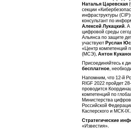
Наталья Царевская
(
секции «Кибербезопас
инфраструктуры (CIP)»
консультант по инфор
Алексей Лукацкий
. А
цифровой среды сегод
Альянса по защите де
участвуют
Руслан Ю
«Центр компетенций п
(МСЭ),
Антон Кукано
Присоединяйтесь к ди
бесплатное
, необхо
Напомним, что 12-й Р
RIGF 2022 пройдет 28
проводится Координа
компетенций по глоба
Министерства цифрово
Российской Федераци
Касперского и МСК-IX.
Стратегические ин
«Известия».