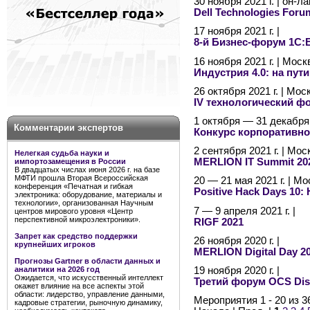
30 ноября 2021 г. | он-
Dell Technologies Foru
17 ноября 2021 г. |
8-й Бизнес-форум 1С:
16 ноября 2021 г. | Моск
Индустрия 4.0: на пу
26 октября 2021 г. | Мос
IV технологический ф
1 октября — 31 декабря 
Комментарии экспертов
Конкурс корпоративно
2 сентября 2021 г. | Мос
Нелегкая судьба науки и
MERLION IT Summit 20
импортозамещения в России
В двадцатых числах июня 2026 г. на базе
МФТИ прошла Вторая Всероссийская
20 — 21 мая 2021 г. | Мо
конференция «Печатная и гибкая
Positive Hack Days 10:
электроника: оборудование, материалы и
технологии», организованная Научным
7 — 9 апреля 2021 г. |
центров мирового уровня «Центр
перспективной микроэлектроники».
RIGF 2021
Запрет как средство поддержки
26 ноября 2020 г. |
крупнейших игроков
MERLION Digital Day 2
Прогнозы Gartner в области данных и
19 ноября 2020 г. |
аналитики на 2026 год
Ожидается, что искусственный интеллект
Третий форум OCS Dist
окажет влияние на все аспекты этой
области: лидерство, управление данными,
Мероприятия 1 - 20 из 3
кадровые стратегии, рыночную динамику,