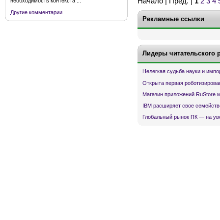
Начало | Пред. |
1
2
3
4
необходимость контекста ...
Другие комментарии
Рекламные ссылки
Лидеры читательского 
Нелегкая судьба науки и имп
Открыта первая роботизирова
Магазин приложений RuStore 
IBM расширяет свое семейств
Глобальный рынок ПК — на ув