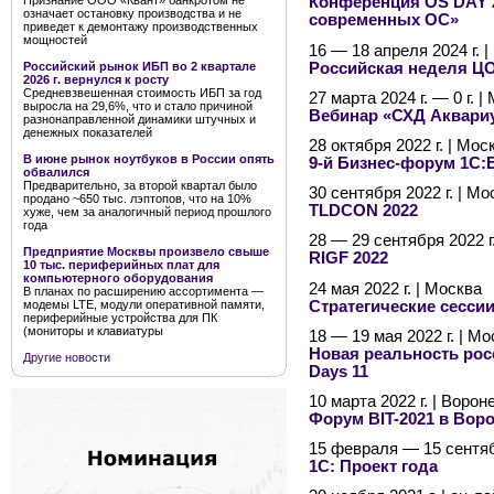
Признание ООО «Квант» банкротом не
Конференция OS DAY 
означает остановку производства и не
современных ОС»
приведет к демонтажу производственных
мощностей
16 — 18 апреля 2024 г. 
Российская неделя ЦО
Российский рынок ИБП во 2 квартале
2026 г. вернулся к росту
Средневзвешенная стоимость ИБП за год
27 марта 2024 г. — 0 г. |
выросла на 29,6%, что и стало причиной
Вебинар «СХД Аквари
разнонаправленной динамики штучных и
денежных показателей
28 октября 2022 г. | Мос
В июне рынок ноутбуков в России опять
9-й Бизнес-форум 1С:
обвалился
Предварительно, за второй квартал было
30 сентября 2022 г. | Мо
продано ~650 тыс. лэптопов, что на 10%
TLDCON 2022
хуже, чем за аналогичный период прошлого
года
28 — 29 сентября 2022 г
Предприятие Москвы произвело свыше
RIGF 2022
10 тыс. периферийных плат для
компьютерного оборудования
24 мая 2022 г. | Москва
В планах по расширению ассортимента —
Стратегические сесси
модемы LTE, модули оперативной памяти,
периферийные устройства для ПК
(мониторы и клавиатуры
18 — 19 мая 2022 г. | Мо
Новая реальность росс
Другие новости
Days 11
10 марта 2022 г. | Ворон
Форум BIT-2021 в Вор
15 февраля — 15 сентябр
1С: Проект года