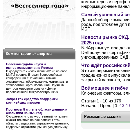
компьютеров и перифери
информационные панели
Самый успешный се
Данный обзор компании 
рода, подготовлен для
ИБП.
Новости рынка СХД.
2025 года
NetApp выпустила деза
Dell получает сертифик
Комментарии экспертов
унифицированных СХ
Нелегкая судьба науки и
Что ждёт российский
импортозамещения в России
Это экспериментальный
В двадцатых числах июня 2026 г. на базе
МФТИ прошла Вторая Всероссийская
традиционно выпускала
конференция «Печатная и гибкая
закрытый характер, толь
электроника: оборудование, материалы и
технологии», организованная Научным
Всё мощнее и гибче
центров мирового уровня «Центр
перспективной микроэлектроники».
Ключевые факторы, вл
Запрет как средство поддержки
Статьи 1 - 10 из 176
крупнейших игроков
Начало | Пред. |
1
2
3
4
Прогнозы Gartner в области данных и
аналитики на 2026 год
Рекламные ссылки
Ожидается, что искусственный интеллект
окажет влияние на все аспекты этой
области: лидерство, управление данными,
кадровые стратегии, рыночную динамику,