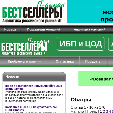
Номера
Показатели компаний
Аналитика компаний
ИБП и ЦОД
Проблемы и мнения
Статистика
Продукты
Новости
Ippon представляет новую линейку ИБП
серии Simple
Управление ИБП максимально упрощено:
на корпусе предусмотрена одна кнопка вкл./
выкл. со встроенным светодиодным
Обзоры
индикатором состояния
Компания «Некс-Т» покупает активы
Статьи 1 - 10 из 176
ООО «Квант»
Начало | Пред. |
1
2
3
4