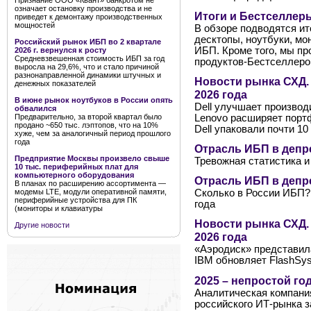
Признание ООО «Квант» банкротом не
означает остановку производства и не
Итоги и Бестселлеры
приведет к демонтажу производственных
мощностей
В обзоре подводятся ито
десктопы, ноутбуки, мо
Российский рынок ИБП во 2 квартале
ИБП. Кроме того, мы п
2026 г. вернулся к росту
Средневзвешенная стоимость ИБП за год
продуктов-Бестселлеро
выросла на 29,6%, что и стало причиной
разнонаправленной динамики штучных и
Новости рынка СХД.
денежных показателей
2026 года
В июне рынок ноутбуков в России опять
Dell улучшает произво
обвалился
Lenovo расширяет порт
Предварительно, за второй квартал было
продано ~650 тыс. лэптопов, что на 10%
Dell упаковали почти 1
хуже, чем за аналогичный период прошлого
года
Отрасль ИБП в депре
Предприятие Москвы произвело свыше
Тревожная статистика и 
10 тыс. периферийных плат для
компьютерного оборудования
Отрасль ИБП в депре
В планах по расширению ассортимента —
модемы LTE, модули оперативной памяти,
Сколько в России ИБП?
периферийные устройства для ПК
года
(мониторы и клавиатуры
Новости рынка СХД.
Другие новости
2026 года
«Аэродиск» представил
IBM обновляет FlashSys
2025 – непростой го
Аналитическая компани
российского ИТ-рынка з