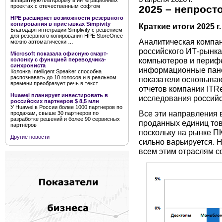
аппаратную платформу в интеграционных
проектах с отечественным софтом
2025 – непрост
HPE расширяет возможности резервного
копирования в приставках Simpivity
Краткие итоги 2025 г.
Благодаря интеграции Simplivity с решением
для резервного копирования HPE StoreOnce
Аналитическая компан
можно автоматически …
российского ИТ-рынка 
Microsoft показала офисную смарт-
компьютеров и перифе
колонку с функцией переводчика-
синхрониста
информационные пане
Колонка Intelligent Speaker способна
распознавать до 10 голосов и в реальном
показатели основыва
времени преобразует речь в текст
отчетов компании ITR
Huawei планирует инвестировать в
исследования российск
российских партнеров $ 8,5 млн
У Huawei в России более 1000 партнеров по
Все эти направления в
продажам, свыше 30 партнеров по
разработке решений и более 90 сервисных
проданных единиц тов
партнёров
поскольку на рынке ПК
Другие новости
сильно варьируется. 
всем этим отраслям со