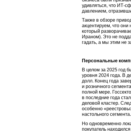
удивляться, что ИТ-с
давлением, отразивши
Также в обзоре привод
акцентируем, что они
который разворачивае
Ираном). Это не подд
гадать, а мы этим не 
Персональные ком
В целом за 2025 год б
уровня 2024 года. В д
долл. Конец года зав
и розничного сегмент
полной мере. Госсект
в последние года ста
деловой кластер. След
особенно «реестровых
настольного сегмента.
Но одновременно лока
покупатель находился 