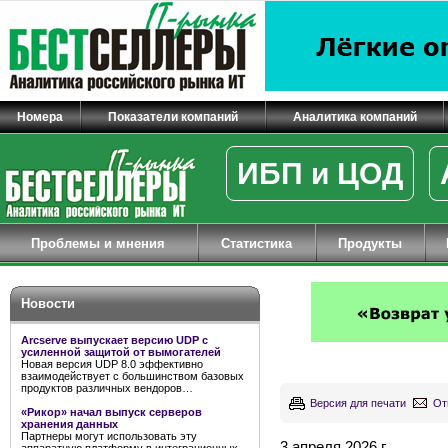
Номера
Показатели компаний
Аналитика компаний
ИБП и ЦОД
Проблемы и мнения
Статистика
Продукты
Новости
Arcserve выпускает версию UDP с
усиленной защитой от вымогателей
Новая версия UDP 8.0 эффективно
взаимодействует с большинством базовых
продуктов различных вендоров…
Версия для печати
От
«Рикор» начал выпуск серверов
хранения данных
Партнеры могут использовать эту
3 апреля 2026 г.