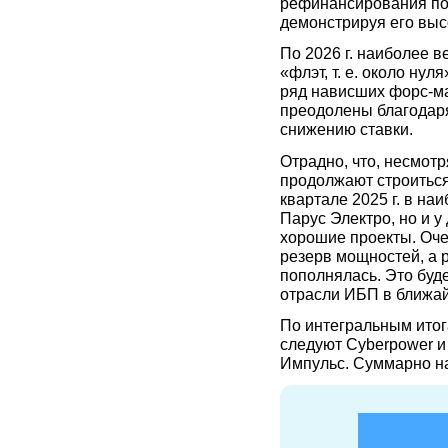
рефинансирования по
демонстрируя его выс
По 2026 г. наиболее 
«флэт, т. е. около нул
ряд нависших форс-ма
преодолены благодаря
снижению ставки.
Отрадно, что, несмотр
продолжают строиться
квартале 2025 г. в на
Парус Электро, но и у
хорошие проекты. Оче
резерв мощностей, а 
пополнялась. Это буд
отрасли ИБП в ближа
По интегральным итога
следуют Cyberpower и
Импульс. Суммарно н