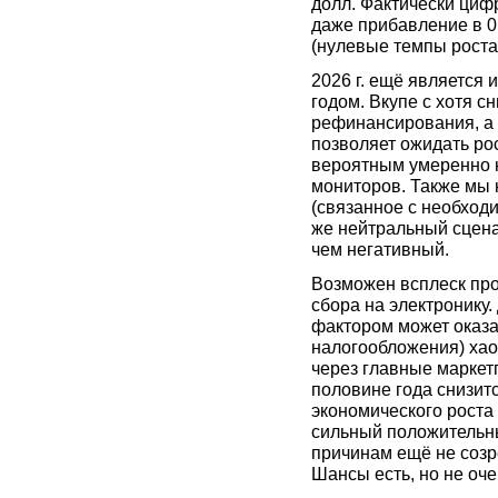
долл. Фактически циф
даже прибавление в 0,
(нулевые темпы роста
2026 г. ещё является 
годом. Вкупе с хотя 
рефинансирования, а 
позволяет ожидать рос
вероятным умеренно н
мониторов. Также мы 
(связанное с необход
же нейтральный сцена
чем негативный.
Возможен всплеск про
сбора на электронику
фактором может оказа
налогообложения) хао
через главные маркет
половине года снизит
экономического роста
сильный положительн
причинам ещё не созре
Шансы есть, но не оче