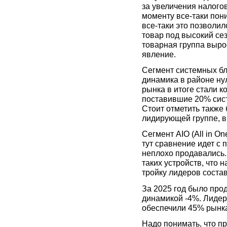
за увеличения налого
моменту все-таки пони
все-таки это позволил
товар под высокий сез
товарная группа выро
явление.
Сегмент системных бло
динамика в районе ну
рынка в итоге стали ко
поставившие 20% сист
Стоит отметить также 
лидирующей группе, в 
Сегмент AIO (All in O
тут сравнение идет с 
неплохо продавались. 
таких устройств, что 
тройку лидеров состав
За 2025 год было прод
динамикой -4%. Лидеры
обеспечили 45% рынк
Надо понимать, что п