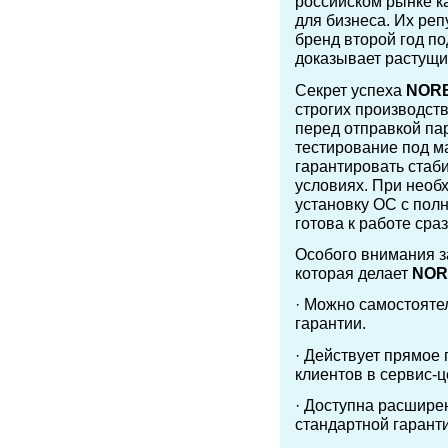
российском рынке к
для бизнеса. Их ре
бренд второй год по
доказывает растущи
Секрет успеха
N
OR
строгих производст
перед отправкой па
тестирование под м
гарантировать стаб
условиях. При необ
установку ОС с пол
готова к работе сра
Особого внимания з
которая делает
NOR
· Можно самостояте
гарантии.
· Действует прямое
клиентов в сервис-ц
· Доступна расширен
стандартной гаранти