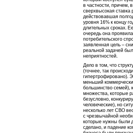
в частности, причем, 
сверхвысокая ставка
действовавшая полгод
уровня 16% к концу го
длительных сроках. Е
очередь она проявила
потребительского спр
заявленная цель – сн
реальной задачей был
неприятностей.
Дело в том, что стру
(точнее, так происход
гипертрофировано). Эт
меньший коммерческий
большинство семей), 
множества, которые р
безусловно, конкуриру
человеческие), но сит
несколько лет СВО ве
с чрезвычайной необх
которые нужны были дл
сделано, и падение к
бизнеса были признан