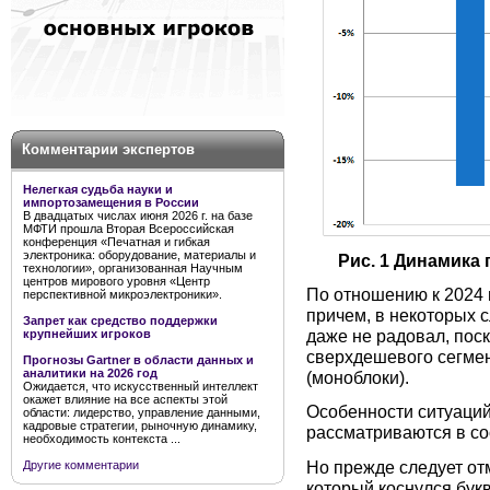
Комментарии экспертов
Нелегкая судьба науки и
импортозамещения в России
В двадцатых числах июня 2026 г. на базе
МФТИ прошла Вторая Всероссийская
конференция «Печатная и гибкая
электроника: оборудование, материалы и
Рис. 1 Динамика п
технологии», организованная Научным
центров мирового уровня «Центр
По отношению к 2024 
перспективной микроэлектроники».
причем, в некоторых с
Запрет как средство поддержки
даже не радовал, пос
крупнейших игроков
сверхдешевого сегмен
Прогнозы Gartner в области данных и
аналитики на 2026 год
(моноблоки).
Ожидается, что искусственный интеллект
окажет влияние на все аспекты этой
Особенности ситуаций
области: лидерство, управление данными,
кадровые стратегии, рыночную динамику,
рассматриваются в со
необходимость контекста ...
Но прежде следует от
Другие комментарии
который коснулся бук