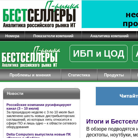
Номера
Показатели компаний
Аналитика компаний
ИБП и ЦОД
Проблемы и мнения
Статистика
Продукты
Новости
Российские компании русифицируют
канал (3 – 10 июля)
За прошедшую неделю с 3 по 10 июля был
заключено шесть новых дистрибьюторских
соглашений, из которых пять относится к
Итоги и Бестсел
сфере ПО и лишь одно – к области сетевого
оборудования
В обзоре подводятся и
десктопы, ноутбуки, 
Delta Computers выпустила новые ПК