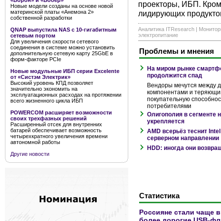
«Ворон» и «Бобёр»
проекторы, ИБП. Кром
Новые модели созданы на основе новой
материнской платы «Анемона 2»
лидирующих продукто
собственной разработки
Аналитика ITResearch
|
Монитор
QNAP выпустила NAS с 10-гигабитным
электропитание
сетевым портом
Для увеличения скорости сетевого
соединения в системе можно установить
Проблемы и мнения
дополнительную сетевую карту 25GbE в
форм-факторе PCIe
На миром рынке смартф
Новые модульные ИБП серии Excelente
продолжится спад
от «Систэм Электрик»
Высокий уровень КПД позволяет
Вендоры мечутся между
значительно экономить на
компонентами и теряющ
эксплуатационных расходах на протяжении
покупательную способнос
всего жизненного цикла ИБП
потребителями
POWERCOM расширяет возможности
Олигополия в сегменте 
своих трехфазных решений
укрепляется
Расширенный отсек для внутренних
батарей обеспечивает возможность
AMD всерьёз теснит Intel
четырехкратного увеличения времени
серверном направлении
автономной работы
HDD: иногда они возвра
Другие новости
Статистика
Россияне стали чаще 
более дорогие USB-ф