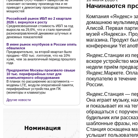
Признание ООО «Квант» банкротом не
означает остановку производства и не
Начинаются пр
приведет к демонтажу производственных
мощностей
Компания «Яндекс» з
Российский рынок ИБП во 2 квартале
домашнюю мультимед
2026 г. вернулся к росту
Средневзвешенная стоимость ИБП за год
Алисой. Первая партия
выросла на 29,6%, что и стало причиной
музей «Яндекса». Про
разнонаправленной динамики штучных и
денежных показателей
магазина. Продукт бы
В июне рынок ноутбуков в России опять
конференции Yet anoth
обвалился
Предварительно, за второй квартал было
Яндекс.Станции из пе
продано ~650 тыс. лэптопов, что на 10%
хуже, чем за аналогичный период прошлого
вскоре устройство мож
года
недели приём предвар
Предприятие Москвы произвело свыше
Яндекс.Маркете. Опла
10 тыс. периферийных плат для
покупателю в течение 
компьютерного оборудования
В планах по расширению ассортимента —
России.
модемы LTE, модули оперативной памяти,
периферийные устройства для ПК
(мониторы и клавиатуры
Яндекс.Станция — пер
Она играет музыку, н
Другие новости
и показывает их на т
обращаться с поручен
будильник или рассказ
шаблонные фразы, но 
Станция оснащена ма
услышит пользователя