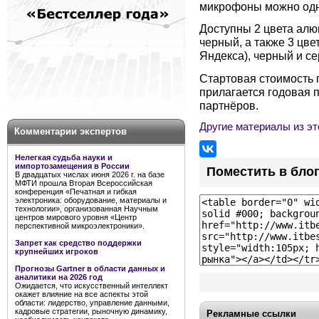
микрофоны можно одн
Доступны 2 цвета алю
черный, а также 3 цве
Яндекса), черный и се
Стартовая стоимость 
прилагается годовая 
партнёров.
Другие материалы из эт
Комментарии экспертов
Нелегкая судьба науки и
импортозамещения в России
Поместить в бло
В двадцатых числах июня 2026 г. на базе
МФТИ прошла Вторая Всероссийская
конференция «Печатная и гибкая
электроника: оборудование, материалы и
технологии», организованная Научным
центров мирового уровня «Центр
перспективной микроэлектроники».
Запрет как средство поддержки
крупнейших игроков
Прогнозы Gartner в области данных и
аналитики на 2026 год
Ожидается, что искусственный интеллект
окажет влияние на все аспекты этой
области: лидерство, управление данными,
кадровые стратегии, рыночную динамику,
Рекламные ссылки