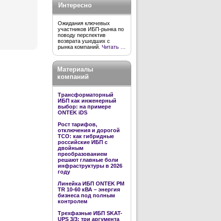
Интересно
Ожидания ключевых
участников ИБП-рынка по
поводу перспектив
возврата ушедших с
рынка компаний.
Читать …
Материалы
компаний
Трансформаторный
ИБП как инженерный
выбор: на примере
ONTEK iDS
Рост тарифов,
отключения и дорогой
TCO: как гибридные
российские ИБП с
двойным
преобразованием
решают главные боли
инфраструктуры в 2026
году
Линейка ИБП ONTEK PM
TR 10-60 кВА – энергия
бизнеса под полным
контролем
Трехфазные ИБП SKAT-
UPS 3/3: три аргумента