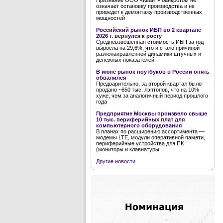
Признание ООО «Квант» банкротом не
означает остановку производства и не
приведет к демонтажу производственных
мощностей
Российский рынок ИБП во 2 квартале
2026 г. вернулся к росту
Средневзвешенная стоимость ИБП за год
выросла на 29,6%, что и стало причиной
разнонаправленной динамики штучных и
денежных показателей
В июне рынок ноутбуков в России опять
обвалился
Предварительно, за второй квартал было
продано ~650 тыс. лэптопов, что на 10%
хуже, чем за аналогичный период прошлого
года
Предприятие Москвы произвело свыше
10 тыс. периферийных плат для
компьютерного оборудования
В планах по расширению ассортимента —
модемы LTE, модули оперативной памяти,
периферийные устройства для ПК
(мониторы и клавиатуры
Другие новости