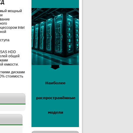
ХД
самый мощный
ии
ивание
ного
цессором Intel
дной
оступа
и SAS HDD
телей общей
лками
й емкости.
сткими дисками
50% стоимость