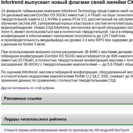
Infortrend выпускает новый флагман своей линейки С
24 февраля тайваньская компания Infortrend Technology представила свой 
24-дисковый массив EonStor GS 5024U емкостью 1.4 Пбайт на базе технолог
твердотельной памяти U.2 NVMe и шины PCIe 5.0, рассчитанный на обслуж
обучения систем ИИ, суперкомпьютерных кластеров и систем интеллектуаль
видеонаблюдения. Новая СХД Infortrend, контроллер которой оборудован про
Xeon 6, может использоваться как в полностью твердотельной, так и в гибри
конфигурации и обеспечивает пропускную способность до 125 Гбайт/сек
и производительность ввода/вывода на уровне 2.4 млн IOPS при задержке д
к данным не более 3 мсек.
При использования внешних полок расширения JB 4090 с жесткими дискам
гибридная конфигурация EonStor GS 5024U масштабируется до 896 накопи
емкостью 20 Пбайт, а полностью твердотельная конфигурация массива с по
расширения JB 4024U с твердотельными накопителями — до 5.6 Пбайт обще
По оценкам Infortrend, массив в гибридной конфигурации, оборудованный же
и относительно недорогими накопителями NVMe U.2 QLC SSD, снижает до 
хранения данных по сравнению с полностью твердотельными СХД.
Другие материалы из этой рубрики
Рекламные ссылки
Лидеры читательского рейтинга
Открыта первая роботизированная линия по производству ЖК-модулей NexTouch