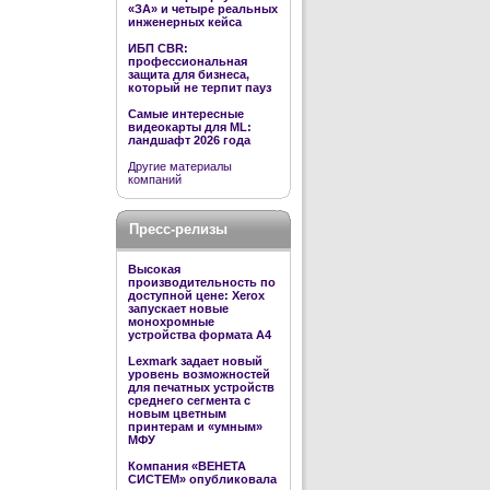
«ЗА» и четыре реальных
инженерных кейса
ИБП CBR:
профессиональная
защита для бизнеса,
который не терпит пауз
Самые интересные
видеокарты для ML:
ландшафт 2026 года
Другие материалы
компаний
Пресс-релизы
Высокая
производительность по
доступной цене: Xerox
запускает новые
монохромные
устройства формата А4
Lexmark задает новый
уровень возможностей
для печатных устройств
среднего сегмента с
новым цветным
принтерам и «умным»
МФУ
Компания «ВЕНЕТА
СИСТЕМ» опубликовала