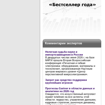
Комментарии экспертов
Нелегкая судьба науки и
импортозамещения в России
В двадцатых числах июня 2026 г. на базе
МФТИ прошла Вторая Всероссийская
конференция «Печатная и гибкая
электроника: оборудование, материалы и
технологии», организованная Научным
центров мирового уровня «Центр
перспективной микроэлектроники».
Запрет как средство поддержки
крупнейших игроков
Прогнозы Gartner в области данных и
аналитики на 2026 год
Ожидается, что искусственный интеллект
окажет влияние на все аспекты этой
области: лидерство, управление данными,
кадровые стратегии, рыночную динамику,