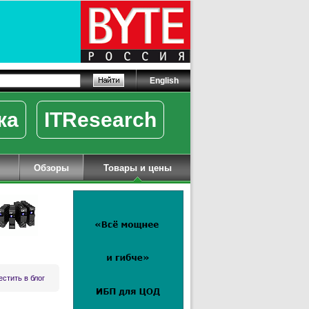
English
ка
ITResearch
Обзоры
Товары и цены
стить в блог