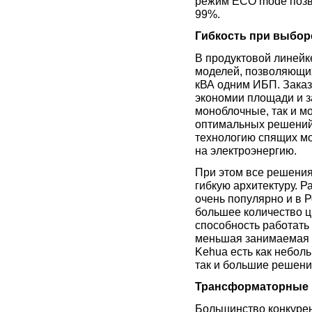
режим ECO mode позво
99%.
Гибкость при выбор
В продуктовой линейк
моделей, позволяющих
кВА одним ИБП. Заказ
экономии площади и з
моноблочные, так и м
оптимальных решений 
технологию спящих мо
на электроэнергию.
При этом все решени
гибкую архитектуру. 
очень популярно и в Р
большее количество ц
способность работать
меньшая занимаемая 
Kehua есть как небо
так и большие решения
Трансформаторные 
Большинство конкурен