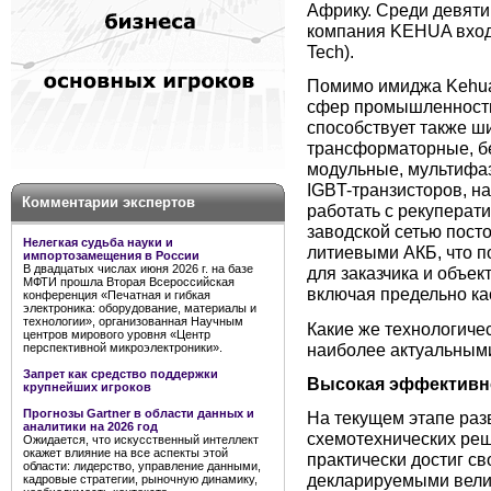
Африку. Среди девят
компания KEHUA входи
Tech).
Помимо имиджа Kehua
сфер промышленности,
способствует также ш
трансформаторные, б
модульные, мультифаз
IGBT-транзисторов, н
Комментарии экспертов
работать с рекуперат
заводской сетью пост
Нелегкая судьба науки и
литиевыми АКБ, что п
импортозамещения в России
В двадцатых числах июня 2026 г. на базе
для заказчика и объе
МФТИ прошла Вторая Всероссийская
включая предельно к
конференция «Печатная и гибкая
электроника: оборудование, материалы и
технологии», организованная Научным
Какие же технологиче
центров мирового уровня «Центр
наиболее актуальным
перспективной микроэлектроники».
Запрет как средство поддержки
Высокая эффективн
крупнейших игроков
Прогнозы Gartner в области данных и
На текущем этапе раз
аналитики на 2026 год
схемотехнических ре
Ожидается, что искусственный интеллект
окажет влияние на все аспекты этой
практически достиг с
области: лидерство, управление данными,
декларируемыми вели
кадровые стратегии, рыночную динамику,