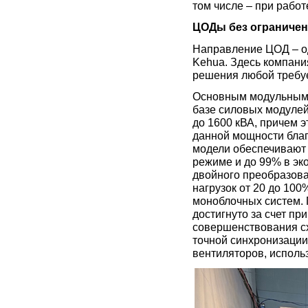
том числе – при рабо
ЦОДы без ограниче
Направление ЦОД – о
Kehua. Здесь компани
решения любой требу
Основным модульным 
базе силовых модулей 
до 1600 кВА, причем 
данной мощности благ
модели обеспечивают 
режиме и до 99% в эк
двойного преобразова
нагрузок от 20 до 100
моноблочных систем
достигнуто за счет п
совершенствования сх
точной синхронизаци
вентиляторов, испол