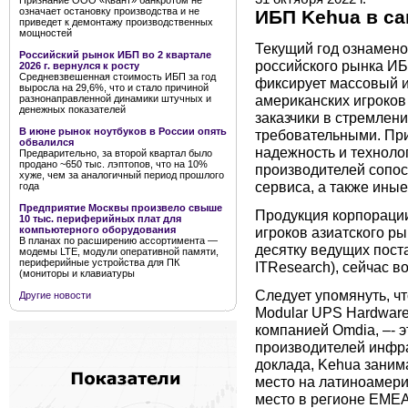
Признание ООО «Квант» банкротом не
означает остановку производства и не
ИБП Kehua в с
приведет к демонтажу производственных
мощностей
Текущий год ознамен
Российский рынок ИБП во 2 квартале
российского рынка ИБ
2026 г. вернулся к росту
Средневзвешенная стоимость ИБП за год
фиксирует массовый и
выросла на 29,6%, что и стало причиной
американских игроков
разнонаправленной динамики штучных и
денежных показателей
заказчики в стремлен
В июне рынок ноутбуков в России опять
требовательными. При
обвалился
надежность и техноло
Предварительно, за второй квартал было
продано ~650 тыс. лэптопов, что на 10%
производителей сопос
хуже, чем за аналогичный период прошлого
сервиса, а также иные
года
Предприятие Москвы произвело свыше
Продукция корпораци
10 тыс. периферийных плат для
игроков азиатского р
компьютерного оборудования
В планах по расширению ассортимента —
десятку ведущих пост
модемы LTE, модули оперативной памяти,
периферийные устройства для ПК
ITResearch), сейчас в
(мониторы и клавиатуры
Следует упомянуть, ч
Другие новости
Modular UPS Hardware
компанией Omdia, –- 
производителей инфр
доклада, Kehua заним
место на латиноамери
место в регионе EMEA