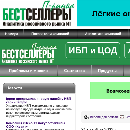
Номера
Показатели компаний
Аналитика компаний
ИБП и ЦОД
Проблемы и мнения
Статистика
Продукты
Новости
Ippon представляет новую линейку ИБП
серии Simple
Управление ИБП максимально упрощено:
на корпусе предусмотрена одна кнопка вкл./
выкл. со встроенным светодиодным
индикатором состояния
Версия для печати
От
Компания «Некс-Т» покупает активы
ООО «Квант»
31 октября 2022 г.