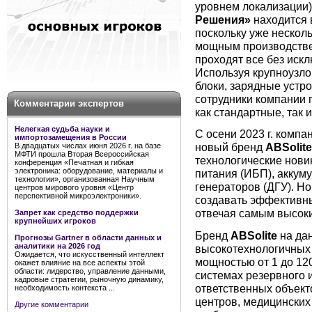
уровнем локализации)
Решения»
находится 
поскольку уже нескол
мощным производстве
проходят все без иск
Используя крупноузл
блоки, зарядные устро
сотрудники компании 
Комментарии экспертов
как стандартные, так
Нелегкая судьба науки и
С осени 2023 г. компа
импортозамещения в России
новый бренд
ABSolite
В двадцатых числах июня 2026 г. на базе
МФТИ прошла Вторая Всероссийская
технологические нови
конференция «Печатная и гибкая
электроника: оборудование, материалы и
питания (ИБП), аккум
технологии», организованная Научным
генераторов (ДГУ). Н
центров мирового уровня «Центр
перспективной микроэлектроники».
создавать эффективн
отвечая самым высок
Запрет как средство поддержки
крупнейших игроков
Бренд
ABSolite
на да
Прогнозы Gartner в области данных и
аналитики на 2026 год
высокотехнологичных 
Ожидается, что искусственный интеллект
мощностью от 1 до 12
окажет влияние на все аспекты этой
области: лидерство, управление данными,
системах резервного 
кадровые стратегии, рыночную динамику,
ответственных объект
необходимость контекста ...
центров, медицинских
Другие комментарии