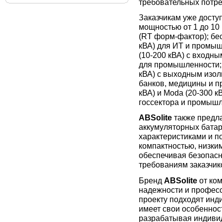
требовательных потре
Заказчикам уже дост
мощностью от 1 до 10
(RT форм-фактор); б
кВА) для ИТ и промы
(10-200 кВА) с вход
для промышленности;
кВА) с выходным изо
банков, медицины и 
кВА) и Moda (20-300 к
госсектора и промышл
ABSolite
также предла
аккумуляторных бата
характеристиками и п
компактностью, низки
обеспечивая безопасн
требованиям заказчик
Бренд
ABSolite
от ко
надежности и професс
проекту подходят инд
имеет свои особеннос
разрабатывая индиви