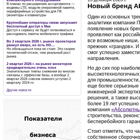
компьютерного оборудования
В планах по расширению ассортимента —
Новый бренд AB
модемы LTE, модули оперативной памяти,
периферийные устройства для ПК
(мониторы и клавиатуры
Один из основных тре
аналитики компании I
Крупнейшие операторы связи запускают
бесплатный доступ к Мах
появление новых брен
Доступ к сервису не будет оплачиваться и
проявляют как российс
расходовать пакеты мобильного трафика
все возможные ниши,
Во 2 квартале 2026 г. рынок проекторов
рванул вверх, но есть НО…
прежних «грандов». И
Но обольщаться пока не стоит. Это скорее
смог успешно заместит
технический отскок, чем реальный рост
рынка
направления.
2 квартал 2026 г. на рынке мониторов
Но до сих пор наибол
предварительно очень плох
Значительные темпы снижения во многом
высокотехнологичных
связаны с эффектом базы, а вообще 2
для промышленности, 
квартал 2026 совсем немного уступил 2
кварталу 2024-го
еще более серьезные 
Другие новости
инженерной экспертиз
решения, а также выс
более 19 лет успешно
компания
«Абсолютн
строительства, рекон
бесперебойного гаран
Стоит отметить, что ч
собственное сборочно