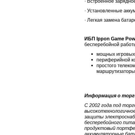
· Встроенное зарядно
· Установленные акку
· Легкая замена батар
ИБП Ippon Game Pow
бесперебойной работ
мощных игровых 
периферийной ко
простого телеко
маршрутизаторы, 
Информация о торго
С 2002 года под торг
высокотехнологичное
защиты электроснабж
бесперебойного пита
продуктовый портфел
аккумуляторные бата