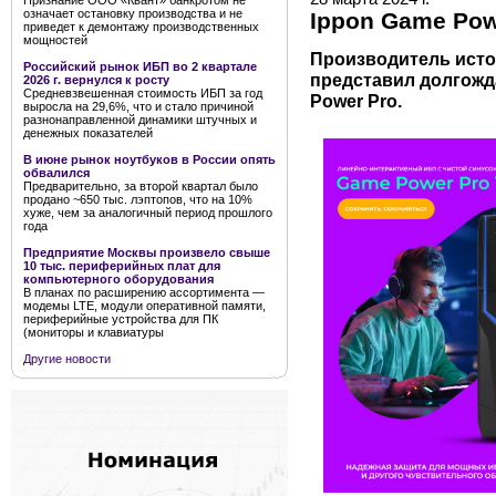
Признание ООО «Квант» банкротом не
означает остановку производства и не
Ippon Game Pow
приведет к демонтажу производственных
мощностей
Производитель исто
Российский рынок ИБП во 2 квартале
представил долгожд
2026 г. вернулся к росту
Средневзвешенная стоимость ИБП за год
Power Pro.
выросла на 29,6%, что и стало причиной
разнонаправленной динамики штучных и
денежных показателей
В июне рынок ноутбуков в России опять
обвалился
Предварительно, за второй квартал было
продано ~650 тыс. лэптопов, что на 10%
хуже, чем за аналогичный период прошлого
года
Предприятие Москвы произвело свыше
10 тыс. периферийных плат для
компьютерного оборудования
В планах по расширению ассортимента —
модемы LTE, модули оперативной памяти,
периферийные устройства для ПК
(мониторы и клавиатуры
Другие новости