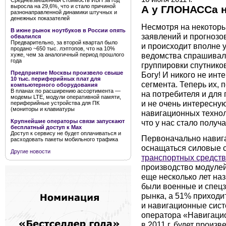
Средневзвешенная стоимость ИБП за год
выросла на 29,6%, что и стало причиной
А у ГЛОНАССа н
разнонаправленной динамики штучных и
денежных показателей
Несмотря на некоторы
В июне рынок ноутбуков в России опять
заявлений и прогноз
обвалился
Предварительно, за второй квартал было
и происходит вполне 
продано ~650 тыс. лэптопов, что на 10%
ведомства спрашивал
хуже, чем за аналогичный период прошлого
года
группировки спутнико
Предприятие Москвы произвело свыше
Богу! И никого не ин
10 тыс. периферийных плат для
сегмента. Теперь их, 
компьютерного оборудования
В планах по расширению ассортимента —
на потребителя и для 
модемы LTE, модули оперативной памяти,
и не очень интересн
периферийные устройства для ПК
(мониторы и клавиатуры
навигационных технол
что у нас стало получа
Крупнейшие операторы связи запускают
бесплатный доступ к Мах
Доступ к сервису не будет оплачиваться и
Первоначально нави
расходовать пакеты мобильного трафика
оснащаться силовые с
Другие новости
транспортных средств
производство модулей
еще несколько лет на
были военные и спецз
рынка, а 51% приходи
и навигационные сист
оператора «Навигаци
в 2011 г. будет прои