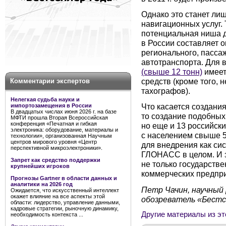
Однако это станет ли
навигационных услуг.
потенциальная ниша 
в России составляет 
регионального, пассаж
автотранспорта. Для
(свыше 12 тонн)
имеет
средств (кроме того,
Комментарии экспертов
тахографов).
Нелегкая судьба науки и
Что касается создани
импортозамещения в России
В двадцатых числах июня 2026 г. на базе
то создание подобных
МФТИ прошла Вторая Всероссийская
конференция «Печатная и гибкая
но еще и 13 российск
электроника: оборудование, материалы и
с населением свыше 5
технологии», организованная Научным
центров мирового уровня «Центр
для внедрения как с
перспективной микроэлектроники».
ГЛОНАСС в целом. И 
Запрет как средство поддержки
не только государстве
крупнейших игроков
коммерческих предпри
Прогнозы Gartner в области данных и
аналитики на 2026 год
Петр Чачин, научны
Ожидается, что искусственный интеллект
окажет влияние на все аспекты этой
обозреватель «Бестс
области: лидерство, управление данными,
кадровые стратегии, рыночную динамику,
Другие материалы из эт
необходимость контекста ...