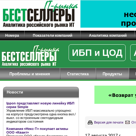
Номера
Показатели компаний
Аналитика компаний
ИБП и ЦОД
Проблемы и мнения
Статистика
Продукты
Новости
Ippon представляет новую линейку ИБП
серии Simple
Управление ИБП максимально упрощено:
на корпусе предусмотрена одна кнопка вкл./
выкл. со встроенным светодиодным
индикатором состояния
Версия для печати
От
Компания «Некс-Т» покупает активы
ООО «Квант»
17 августа 2017 г.