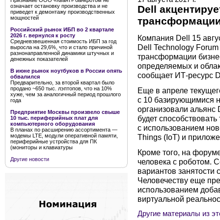
Признание ООО «Квант» банкротом не
означает остановку производства и не
Dell акцентиру
приведет к демонтажу производственных
мощностей
трансформации
Российский рынок ИБП во 2 квартале
2026 г. вернулся к росту
Компания Dell 15 авг
Средневзвешенная стоимость ИБП за год
Dell Technology Foru
выросла на 29,6%, что и стало причиной
разнонаправленной динамики штучных и
трансформации бизне
денежных показателей
определяемых и облако
В июне рынок ноутбуков в России опять
сообщает ИТ-ресурс D
обвалился
Предварительно, за второй квартал было
продано ~650 тыс. лэптопов, что на 10%
Еще в апреле текущег
хуже, чем за аналогичный период прошлого
с 10 базирующимися 
года
организовали альянс Di
Предприятие Москвы произвело свыше
будет способствовать
10 тыс. периферийных плат для
компьютерного оборудования
с использованием нове
В планах по расширению ассортимента —
Things (IoT) и прилож
модемы LTE, модули оперативной памяти,
периферийные устройства для ПК
(мониторы и клавиатуры
Кроме того, на форум
Другие новости
человека с роботом. 
вариантов занятости с
Человечеству еще пре
использованием добавл
виртуальной реальности 
Другие материалы из эт