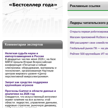
Рекламные ссылки
Лидеры читательского 
Открыта первая роботизирова
Магазин приложений RuStore 
IBM расширяет свое семейств
Комментарии экспертов
Глобальный рынок ПК — на ув
Нелегкая судьба науки и
Рейтинг 500 крупнейших ИТ-к
импортозамещения в России
В двадцатых числах июня 2026 г. на базе
МФТИ прошла Вторая Всероссийская
конференция «Печатная и гибкая
электроника: оборудование, материалы и
технологии», организованная Научным
центров мирового уровня «Центр
перспективной микроэлектроники».
Запрет как средство поддержки
крупнейших игроков
Прогнозы Gartner в области данных и
аналитики на 2026 год
Ожидается, что искусственный интеллект
окажет влияние на все аспекты этой
области: лидерство, управление данными,
кадровые стратегии, рыночную динамику,