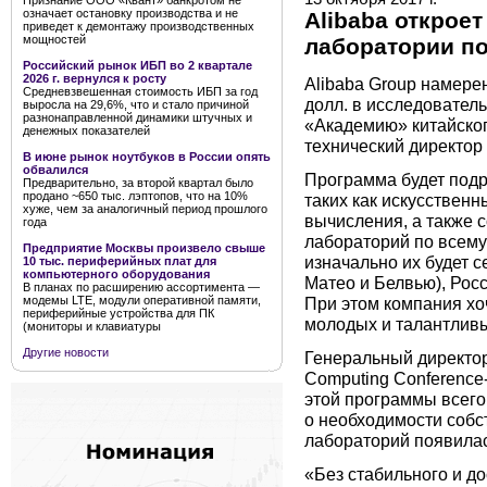
Признание ООО «Квант» банкротом не
означает остановку производства и не
Alibaba открое
приведет к демонтажу производственных
мощностей
лаборатории по
Российский рынок ИБП во 2 квартале
2026 г. вернулся к росту
Alibaba Group намерен
Средневзвешенная стоимость ИБП за год
долл. в исследовател
выросла на 29,6%, что и стало причиной
разнонаправленной динамики штучных и
«Академию» китайског
денежных показателей
технический директо
В июне рынок ноутбуков в России опять
обвалился
Программа будет подр
Предварительно, за второй квартал было
продано ~650 тыс. лэптопов, что на 10%
таких как искусственн
хуже, чем за аналогичный период прошлого
вычисления, а также 
года
лабораторий по всему 
Предприятие Москвы произвело свыше
изначально их будет с
10 тыс. периферийных плат для
компьютерного оборудования
Матео и Белвью), Росс
В планах по расширению ассортимента —
При этом компания хо
модемы LTE, модули оперативной памяти,
периферийные устройства для ПК
молодых и талантливы
(мониторы и клавиатуры
Другие новости
Генеральный директор
Computing Conference-
этой программы всего 
о необходимости собс
лабораторий появилас
«Без стабильного и д