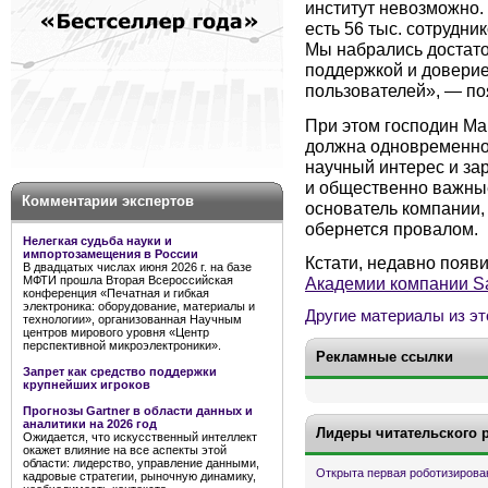
институт невозможно. 
есть 56 тыс. сотрудни
Мы набрались достато
поддержкой и довери
пользователей», — по
При этом господин Ма
должна одновременно
научный интерес и за
и общественно важны
Комментарии экспертов
основатель компании, 
обернется провалом.
Нелегкая судьба науки и
импортозамещения в России
Кстати, недавно появ
В двадцатых числах июня 2026 г. на базе
МФТИ прошла Вторая Всероссийская
Академии компании 
конференция «Печатная и гибкая
электроника: оборудование, материалы и
Другие материалы из эт
технологии», организованная Научным
центров мирового уровня «Центр
перспективной микроэлектроники».
Рекламные ссылки
Запрет как средство поддержки
крупнейших игроков
Прогнозы Gartner в области данных и
аналитики на 2026 год
Лидеры читательского 
Ожидается, что искусственный интеллект
окажет влияние на все аспекты этой
области: лидерство, управление данными,
Открыта первая роботизирова
кадровые стратегии, рыночную динамику,