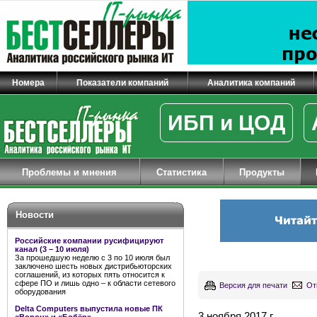
Номера
Показатели компаний
Аналитика компаний
ИБП и ЦОД
Проблемы и мнения
Статистика
Продукты
Новости
Российские компании русифицируют
канал (3 – 10 июля)
За прошедшую неделю с 3 по 10 июля был
заключено шесть новых дистрибьюторских
соглашений, из которых пять относится к
сфере ПО и лишь одно – к области сетевого
Версия для печати
От
оборудования
Delta Computers выпустила новые ПК
3 ноября 2017 г.