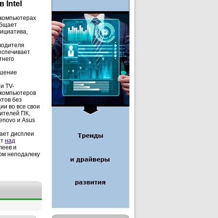
 Intel
 компьютерах
общает
нициатива,
зводителя
еспечивает
тнего
ышение
и TV-
 компьютеров
ктов без
ии во все свои
ителей ПК,
enovo и Asus
пает дисплеи
ет
над
леев и
ом неподалеку