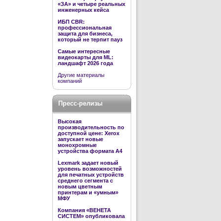
«ЗА» и четыре реальных
инженерных кейса
ИБП CBR:
профессиональная
защита для бизнеса,
который не терпит пауз
Самые интересные
видеокарты для ML:
ландшафт 2026 года
Другие материалы
компаний
Пресс-релизы
Высокая
производительность по
доступной цене: Xerox
запускает новые
монохромные
устройства формата А4
Lexmark задает новый
уровень возможностей
для печатных устройств
среднего сегмента с
новым цветным
принтерам и «умным»
МФУ
Компания «ВЕНЕТА
СИСТЕМ» опубликовала