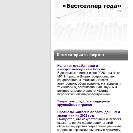
Комментарии экспертов
Нелегкая судьба науки и
импортозамещения в России
В двадцатых числах июня 2026 г. на базе
МФТИ прошла Вторая Всероссийская
конференция «Печатная и гибкая
электроника: оборудование, материалы и
технологии», организованная Научным
центров мирового уровня «Центр
перспективной микроэлектроники».
Запрет как средство поддержки
крупнейших игроков
Прогнозы Gartner в области данных и
аналитики на 2026 год
Ожидается, что искусственный интеллект
окажет влияние на все аспекты этой
области: лидерство, управление данными,
кадровые стратегии, рыночную динамику,