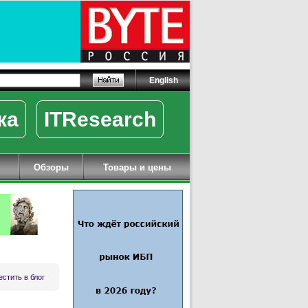
English
ка
ITResearch
Обзоры
Товары и цены
стить в блог