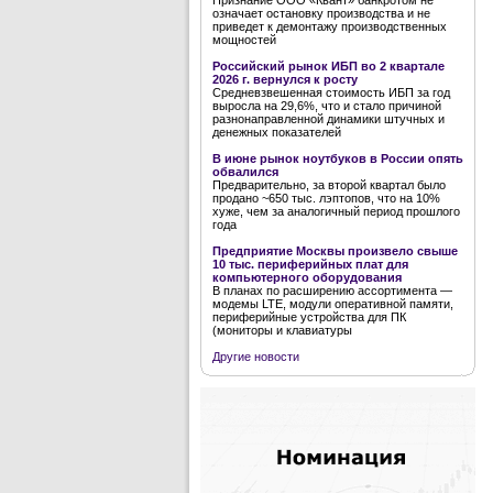
Признание ООО «Квант» банкротом не
означает остановку производства и не
приведет к демонтажу производственных
мощностей
Российский рынок ИБП во 2 квартале
2026 г. вернулся к росту
Средневзвешенная стоимость ИБП за год
выросла на 29,6%, что и стало причиной
разнонаправленной динамики штучных и
денежных показателей
В июне рынок ноутбуков в России опять
обвалился
Предварительно, за второй квартал было
продано ~650 тыс. лэптопов, что на 10%
хуже, чем за аналогичный период прошлого
года
Предприятие Москвы произвело свыше
10 тыс. периферийных плат для
компьютерного оборудования
В планах по расширению ассортимента —
модемы LTE, модули оперативной памяти,
периферийные устройства для ПК
(мониторы и клавиатуры
Другие новости