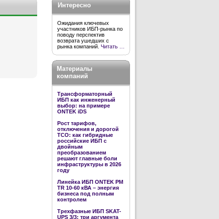
Интересно
Ожидания ключевых
участников ИБП-рынка по
поводу перспектив
возврата ушедших с
рынка компаний.
Читать …
Материалы
компаний
Трансформаторный
ИБП как инженерный
выбор: на примере
ONTEK iDS
Рост тарифов,
отключения и дорогой
TCO: как гибридные
российские ИБП с
двойным
преобразованием
решают главные боли
инфраструктуры в 2026
году
Линейка ИБП ONTEK PM
TR 10-60 кВА – энергия
бизнеса под полным
контролем
Трехфазные ИБП SKAT-
UPS 3/3: три аргумента