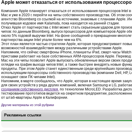
Apple может отказаться от использования процессоров
Компания Apple планирует отказаться от использования процессоров Intel в
Mac и уже в 2020 г. перейти на чипы собственного производства. Об этом со
агентство Bloomberg со ссылкой на источники, знакомые с планами Apple. И
получившая кодовое имя Kalamata, пока находится на ранней стадии.
Отказ Apple от партнерства с Intel может стать серьезным ударом для прои
чипов: по данным Bloomberg, выпуск процессоров для компьютеров Apple об
около 5% годовой выручки Intel. На фоне сообщений о прекращении многоле
партнерства акции Intel упали более чем на 6%.
Этот план является частью стратегии Apple, которая предусматривает пов
возможностей взаимодействия между различными устройствами Apple.
Напомним, что сейчас смартфоны iPhone, планшеты iPad, смарт-часы Watch 
приставки работают на базе собственных ARM-процессоров Apple. Перевод
Mac на эти чипы позволит Apple выпускать обновленные версии своих проду
оглядки на график выхода чипов Intel, а также быстрее внедрять новые функц
продукты. При этом Apple станет единственным среди крупнейших производ
использующим процессоры собственного производства (компании Dell, HP, L
оснащают свои ПК чипами Intel).
Напомним, в марте сообщалось, что Apple, которая в настоящее время заку
для своих устройств у ряда других компаний, включая Samsung и LG, работа
созданием собственного дисплея
по технологии MicroLED. Разработка дисп
тестирование прототипов ведется на секретном предприятии, расположенн
от штаб-квартиры Apple в Калифорнии.
Другие материалы из этой рубрики
Рекламные ссылки