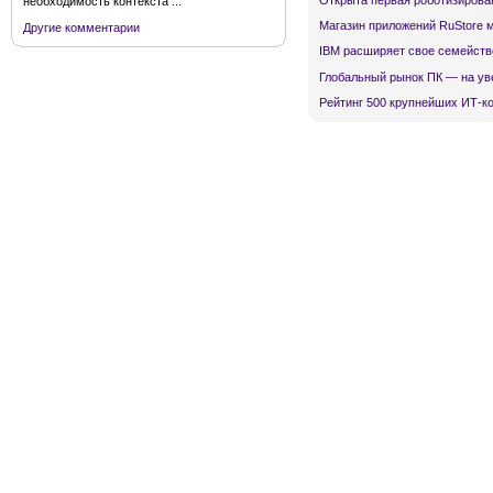
Открыта первая роботизирова
необходимость контекста ...
Магазин приложений RuStore 
Другие комментарии
IBM расширяет свое семейств
Глобальный рынок ПК — на ув
Рейтинг 500 крупнейших ИТ-к