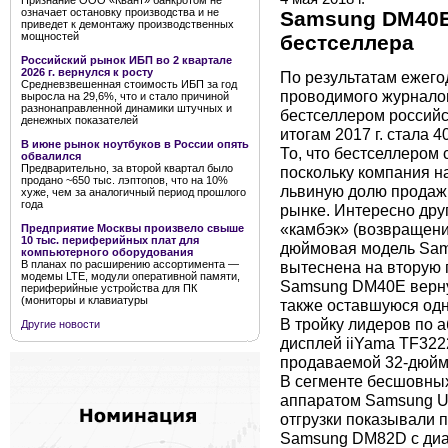
Признание ООО «Квант» банкротом не
означает остановку производства и не
Samsung DM40E
приведет к демонтажу производственных
мощностей
бестселлера
Российский рынок ИБП во 2 квартале
2026 г. вернулся к росту
По результатам ежего
Средневзвешенная стоимость ИБП за год
проводимого журнало
выросла на 29,6%, что и стало причиной
разнонаправленной динамики штучных и
бестселлером российск
денежных показателей
итогам 2017 г. стала
В июне рынок ноутбуков в России опять
То, что бестселлером
обвалился
Предварительно, за второй квартал было
поскольку компания н
продано ~650 тыс. лэптопов, что на 10%
львиную долю продаж
хуже, чем за аналогичный период прошлого
года
рынке. Интересно друг
«камбэк» (возвращение
Предприятие Москвы произвело свыше
10 тыс. периферийных плат для
дюймовая модель Sa
компьютерного оборудования
вытеснена на вторую 
В планах по расширению ассортимента —
модемы LTE, модули оперативной памяти,
Samsung DM40E верну
периферийные устройства для ПК
(мониторы и клавиатуры
также оставшуюся од
В тройку лидеров по
Другие новости
дисплей iiYama TF322
продаваемой 32-дюймо
В сегменте бесшовны
аппаратом Samsung U
отгрузки показывали
Samsung DM82D с диаг