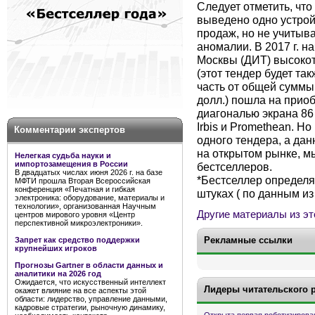
Следует отметить, что
выведено одно устрой
продаж, но не учитыв
аномалии. В 2017 г. 
Москвы (ДИТ) высокот
(этот тендер будет та
часть от общей суммы 
долл.) пошла на прио
диагональю экрана 86
Irbis и Promethean. Но
Комментарии экспертов
одного тендера, а да
на открытом рынке, мы
Нелегкая судьба науки и
импортозамещения в России
бестселлеров.
В двадцатых числах июня 2026 г. на базе
*Бестселлер определя
МФТИ прошла Вторая Всероссийская
конференция «Печатная и гибкая
штуках ( по данным из
электроника: оборудование, материалы и
технологии», организованная Научным
Другие материалы из эт
центров мирового уровня «Центр
перспективной микроэлектроники».
Рекламные ссылки
Запрет как средство поддержки
крупнейших игроков
Прогнозы Gartner в области данных и
аналитики на 2026 год
Ожидается, что искусственный интеллект
Лидеры читательского 
окажет влияние на все аспекты этой
области: лидерство, управление данными,
кадровые стратегии, рыночную динамику,