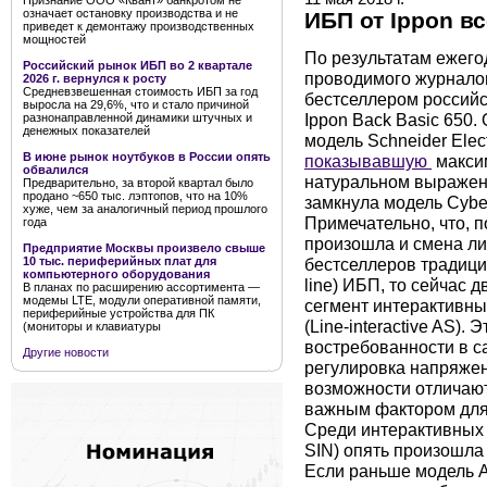
Признание ООО «Квант» банкротом не
означает остановку производства и не
ИБП от Ippon в
приведет к демонтажу производственных
мощностей
По результатам ежего
Российский рынок ИБП во 2 квартале
проводимого журнало
2026 г. вернулся к росту
Средневзвешенная стоимость ИБП за год
бестселлером российс
выросла на 29,6%, что и стало причиной
Ippon Back Basic 650.
разнонаправленной динамики штучных и
денежных показателей
модель Schneider Ele
В июне рынок ноутбуков в России опять
показывавшую
макси
обвалился
натуральном выражен
Предварительно, за второй квартал было
продано ~650 тыс. лэптопов, что на 10%
замкнула модель Cybe
хуже, чем за аналогичный период прошлого
Примечательно, что, 
года
произошла и смена ли
Предприятие Москвы произвело свыше
бестселлеров традици
10 тыс. периферийных плат для
компьютерного оборудования
line) ИБП, то сейчас 
В планах по расширению ассортимента —
модемы LTE, модули оперативной памяти,
сегмент интерактивны
периферийные устройства для ПК
(Line-interactive AS).
(мониторы и клавиатуры
востребованности в с
Другие новости
регулировка напряжен
возможности отличают
важным фактором для
Среди интерактивных а
SIN) опять произошла 
Если раньше модель A