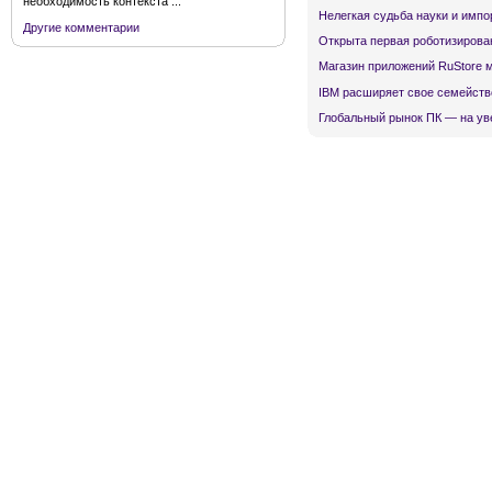
необходимость контекста ...
Нелегкая судьба науки и имп
Другие комментарии
Открыта первая роботизирова
Магазин приложений RuStore 
IBM расширяет свое семейств
Глобальный рынок ПК — на ув