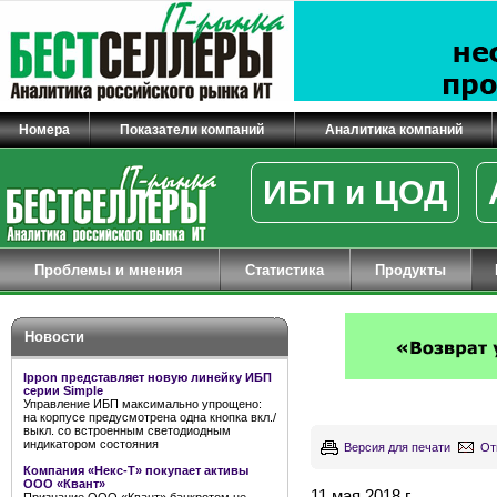
Номера
Показатели компаний
Аналитика компаний
ИБП и ЦОД
Проблемы и мнения
Статистика
Продукты
Новости
Ippon представляет новую линейку ИБП
серии Simple
Управление ИБП максимально упрощено:
на корпусе предусмотрена одна кнопка вкл./
выкл. со встроенным светодиодным
индикатором состояния
Версия для печати
От
Компания «Некс-Т» покупает активы
ООО «Квант»
11 мая 2018 г.