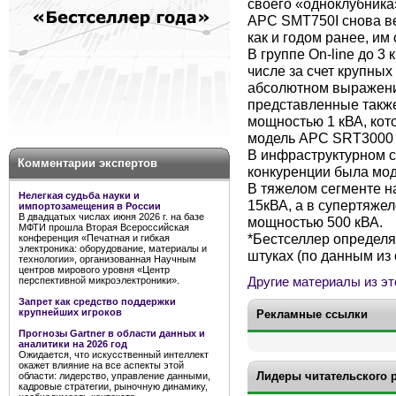
своего «одноклубника» 
APC SMT750I снова ве
как и годом ранее, им
В группе On-line до 3
числе за счет крупных 
абсолютном выражени
представленные также
мощностью 1 кВА, кот
модель APC SRT3000 
В инфраструктурном с
Комментарии экспертов
конкуренции была мод
В тяжелом сегменте 
Нелегкая судьба науки и
15кВА, а в супертяжел
импортозамещения в России
В двадцатых числах июня 2026 г. на базе
мощностью 500 кВА.
МФТИ прошла Вторая Всероссийская
*Бестселлер определя
конференция «Печатная и гибкая
электроника: оборудование, материалы и
штуках (по данным из 
технологии», организованная Научным
центров мирового уровня «Центр
Другие материалы из эт
перспективной микроэлектроники».
Запрет как средство поддержки
крупнейших игроков
Рекламные ссылки
Прогнозы Gartner в области данных и
аналитики на 2026 год
Ожидается, что искусственный интеллект
окажет влияние на все аспекты этой
Лидеры читательского 
области: лидерство, управление данными,
кадровые стратегии, рыночную динамику,