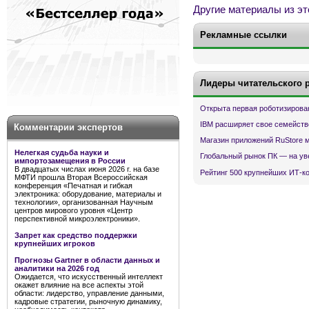
Другие материалы из эт
Рекламные ссылки
Лидеры читательского 
Открыта первая роботизирова
IBM расширяет свое семейств
Комментарии экспертов
Магазин приложений RuStore 
Нелегкая судьба науки и
Глобальный рынок ПК — на ув
импортозамещения в России
В двадцатых числах июня 2026 г. на базе
Рейтинг 500 крупнейших ИТ-к
МФТИ прошла Вторая Всероссийская
конференция «Печатная и гибкая
электроника: оборудование, материалы и
технологии», организованная Научным
центров мирового уровня «Центр
перспективной микроэлектроники».
Запрет как средство поддержки
крупнейших игроков
Прогнозы Gartner в области данных и
аналитики на 2026 год
Ожидается, что искусственный интеллект
окажет влияние на все аспекты этой
области: лидерство, управление данными,
кадровые стратегии, рыночную динамику,