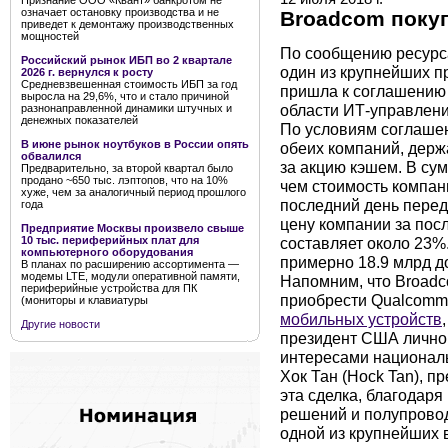
Признание ООО «Квант» банкротом не
означает остановку производства и не
Broadcom покуп
приведет к демонтажу производственных
мощностей
По сообщению ресурса
Российский рынок ИБП во 2 квартале
один из крупнейших 
2026 г. вернулся к росту
Средневзвешенная стоимость ИБП за год
пришла к соглашению 
выросла на 29,6%, что и стало причиной
области ИТ-управлени
разнонаправленной динамики штучных и
денежных показателей
По условиям соглашен
В июне рынок ноутбуков в России опять
обеих компаний, держ
обвалился
за акцию кэшем. В су
Предварительно, за второй квартал было
продано ~650 тыс. лэптопов, что на 10%
чем стоимость компани
хуже, чем за аналогичный период прошлого
последний день перед
года
цену компании за пос
Предприятие Москвы произвело свыше
составляет около 23%.
10 тыс. периферийных плат для
компьютерного оборудования
примерно 18.9 млрд д
В планах по расширению ассортимента —
модемы LTE, модули оперативной памяти,
Напомним, что Broadc
периферийные устройства для ПК
приобрести Qualcomm
(мониторы и клавиатуры
мобильных устройств
Другие новости
президент США лично 
интересами националь
Хок Тан (Hock Tan), п
эта сделка, благодар
решений и полупровод
одной из крупнейших 