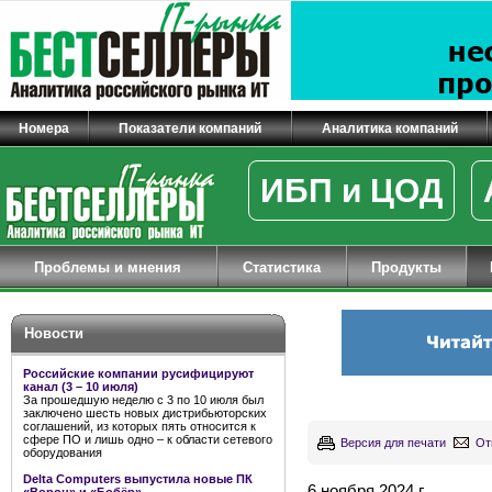
Номера
Показатели компаний
Аналитика компаний
ИБП и ЦОД
Проблемы и мнения
Статистика
Продукты
Новости
Российские компании русифицируют
канал (3 – 10 июля)
За прошедшую неделю с 3 по 10 июля был
заключено шесть новых дистрибьюторских
соглашений, из которых пять относится к
сфере ПО и лишь одно – к области сетевого
Версия для печати
От
оборудования
Delta Computers выпустила новые ПК
6 ноября 2024 г.