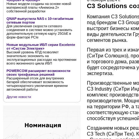
«Ворон» и «Бобёр»
Новые модели созданы на основе новой
C3 Solutions со
материнской платы «Анемона 2»
собственной разработки
Компания C3 Solution
QNAP выпустила NAS с 10-гигабитным
под брендом C3 Group
сетевым портом
Для увеличения скорости сетевого
выстроит бизнесы ком
соединения в системе можно установить
виды деятельности Гр
дополнительную сетевую карту 25GbE в
форм-факторе PCIe
сегментов рынка.
Новые модульные ИБП серии Excelente
от «Систэм Электрик»
Первая из трех и изна
Высокий уровень КПД позволяет
(СиТри Солюшнз), пр
значительно экономить на
эксплуатационных расходах на протяжении
и торгового дома, ра
всего жизненного цикла ИБП
будет сосредоточена 
POWERCOM расширяет возможности
экспертиза.
своих трехфазных решений
Расширенный отсек для внутренних
батарей обеспечивает возможность
Производственные мо
четырехкратного увеличения времени
C3 Industry (СиТри И
автономной работы
комплекс производст
Другие новости
производителя. Мощно
на территории РФ, а т
соответствующую стан
способствуя успешно
Созданием новых реш
C3 Tech (СиТри Тех).