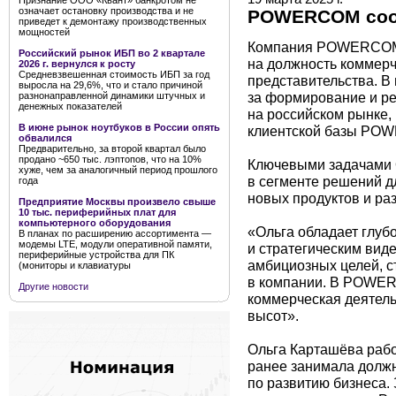
Признание ООО «Квант» банкротом не
означает остановку производства и не
POWERCOM сооб
приведет к демонтажу производственных
мощностей
Компания POWERCOM 
Российский рынок ИБП во 2 квартале
на должность коммерч
2026 г. вернулся к росту
Средневзвешенная стоимость ИБП за год
представительства. В 
выросла на 29,6%, что и стало причиной
за формирование и р
разнонаправленной динамики штучных и
денежных показателей
на российском рынке,
В июне рынок ноутбуков в России опять
клиентской базы PO
обвалился
Предварительно, за второй квартал было
продано ~650 тыс. лэптопов, что на 10%
Ключевыми задачами О
хуже, чем за аналогичный период прошлого
в сегменте решений д
года
новых продуктов и раз
Предприятие Москвы произвело свыше
10 тыс. периферийных плат для
компьютерного оборудования
«Ольга обладает глуб
В планах по расширению ассортимента —
модемы LTE, модули оперативной памяти,
и стратегическим вид
периферийные устройства для ПК
амбициозных целей, 
(мониторы и клавиатуры
в компании. В POWER
Другие новости
коммерческая деятел
высот».
Ольга Карташёва раб
ранее занимала должн
по развитию бизнеса.