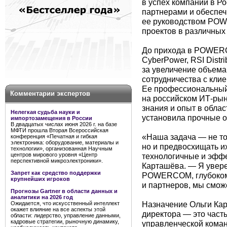
в успех компании в Р
партнерами и обеспеч
ее руководством POW
проектов в различных
До прихода в POWERCO
CyberPower, RSI Distri
за увеличение объем
сотрудничества с кли
Ее профессиональный
Комментарии экспертов
на российском ИТ-рын
знания и опыт в облас
Нелегкая судьба науки и
установила прочные 
импортозамещения в России
В двадцатых числах июня 2026 г. на базе
МФТИ прошла Вторая Всероссийская
«Наша задача — не то
конференция «Печатная и гибкая
электроника: оборудование, материалы и
но и предвосхищать и
технологии», организованная Научным
технологичные и эфф
центров мирового уровня «Центр
перспективной микроэлектроники».
Карташёва. — Я увере
Запрет как средство поддержки
POWERCOM, глубокому
крупнейших игроков
и партнеров, мы смож
Прогнозы Gartner в области данных и
аналитики на 2026 год
Назначение Ольги Ка
Ожидается, что искусственный интеллект
окажет влияние на все аспекты этой
директора — это част
области: лидерство, управление данными,
кадровые стратегии, рыночную динамику,
управленческой коман