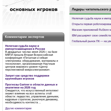
Лидеры читательского 
Нелегкая судьба науки и имп
Открыта первая роботизирова
Магазин приложений RuStore 
IBM расширяет свое семейств
Комментарии экспертов
Глобальный рынок ПК — на ув
Нелегкая судьба науки и
импортозамещения в России
В двадцатых числах июня 2026 г. на базе
МФТИ прошла Вторая Всероссийская
конференция «Печатная и гибкая
электроника: оборудование, материалы и
технологии», организованная Научным
центров мирового уровня «Центр
перспективной микроэлектроники».
Запрет как средство поддержки
крупнейших игроков
Прогнозы Gartner в области данных и
аналитики на 2026 год
Ожидается, что искусственный интеллект
окажет влияние на все аспекты этой
области: лидерство, управление данными,
кадровые стратегии, рыночную динамику,
необходимость контекста ...
Другие комментарии