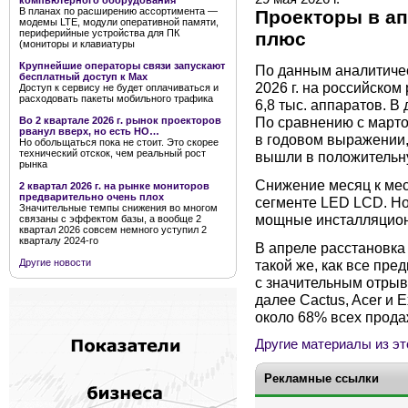
компьютерного оборудования
В планах по расширению ассортимента —
Проекторы в ап
модемы LTE, модули оперативной памяти,
периферийные устройства для ПК
плюс
(мониторы и клавиатуры
Крупнейшие операторы связи запускают
По данным аналитичес
бесплатный доступ к Мах
2026 г. на российско
Доступ к сервису не будет оплачиваться и
расходовать пакеты мобильного трафика
6,8 тыс. аппаратов. В
По сравнению с марто
Во 2 квартале 2026 г. рынок проекторов
рванул вверх, но есть НО…
в годовом выражении,
Но обольщаться пока не стоит. Это скорее
технический отскок, чем реальный рост
вышли в положительну
рынка
Снижение месяц к ме
2 квартал 2026 г. на рынке мониторов
предварительно очень плох
сегменте LED LCD. Но
Значительные темпы снижения во многом
мощные инсталляцион
связаны с эффектом базы, а вообще 2
квартал 2026 совсем немного уступил 2
кварталу 2024-го
В апреле расстановка
Другие новости
такой же, как все пр
с значительным отрыв
далее Cactus, Acer и 
около 68% всех прода
Другие материалы из эт
Рекламные ссылки