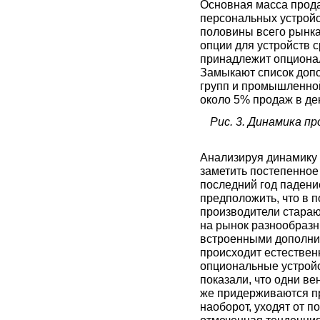
Основная масса прода
персональных устройс
половины всего рынка
опции для устройств с
принадлежит опциона
Замыкают список допо
групп и промышленной
около 5% продаж в де
Рис. 3. Динамика п
Анализируя динамику 
заметить постепенное 
последний год паден
предположить, что в 
производители стараю
на рынок разнообразн
встроенными дополни
происходит естествен
опциональные устройс
показали, что одни в
же придерживаются пр
наоборот, уходят от п