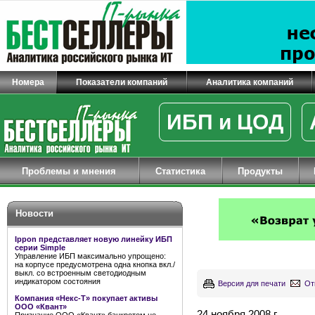
Номера
Показатели компаний
Аналитика компаний
ИБП и ЦОД
Проблемы и мнения
Статистика
Продукты
Новости
Ippon представляет новую линейку ИБП
серии Simple
Управление ИБП максимально упрощено:
на корпусе предусмотрена одна кнопка вкл./
выкл. со встроенным светодиодным
индикатором состояния
Версия для печати
От
Компания «Некс-Т» покупает активы
ООО «Квант»
24 ноября 2008 г.