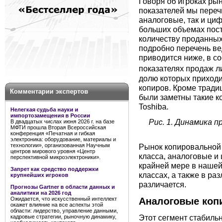
Говоря об игроках рын
показателей мы переч
аналоговые, так и циф
больших объемах пост
количеству проданных
подробно перечень ве
приводится ниже, в с
показателях продаж 
долю которых приходи
копиров. Кроме тради
Комментарии экспертов
были заметны такие ко
Toshiba.
Нелегкая судьба науки и
импортозамещения в России
Рис. 1. Динамика 
В двадцатых числах июня 2026 г. на базе
МФТИ прошла Вторая Всероссийская
конференция «Печатная и гибкая
электроника: оборудование, материалы и
технологии», организованная Научным
Рынок копировальной 
центров мирового уровня «Центр
класса, аналоговые и
перспективной микроэлектроники».
крайней мере в нашей 
Запрет как средство поддержки
классах, а также в р
крупнейших игроков
различается.
Прогнозы Gartner в области данных и
аналитики на 2026 год
Аналоговые коп
Ожидается, что искусственный интеллект
окажет влияние на все аспекты этой
области: лидерство, управление данными,
Этот сегмент стабиль
кадровые стратегии, рыночную динамику,