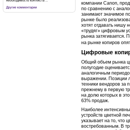
необходимость контекста ...
компании Canon, прода
Другие комментарии
по сравнению с анало
занимают значимое по
рынке было реализован
хотят отдавать нишу 
«трудяг» цифровым ус
рынка затягивается. 
на рынке копиров опя
Цифровые копи
Общий объем рынка 
полугодие оценивается
аналогичным периодом
выражении. Позиции 
техники вендоров за 
прежнему в первую тр
на долю которых в это
63% продаж.
Наиболее интенсивный
устройств цветной печ
указывает на то, что 
востребованным. В тро