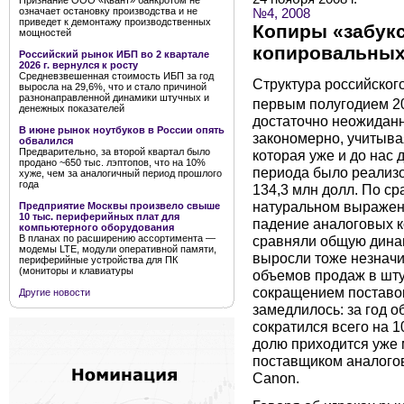
Признание ООО «Квант» банкротом не
означает остановку производства и не
№4, 2008
приведет к демонтажу производственных
Копиры «забукс
мощностей
копировальных
Российский рынок ИБП во 2 квартале
2026 г. вернулся к росту
Средневзвешенная стоимость ИБП за год
Структура российског
выросла на 29,6%, что и стало причиной
разнонаправленной динамики штучных и
первым полугодием 20
денежных показателей
достаточно неожиданн
В июне рынок ноутбуков в России опять
закономерно, учитыв
обвалился
Предварительно, за второй квартал было
которая уже и до нас 
продано ~650 тыс. лэптопов, что на 10%
периода было реализо
хуже, чем за аналогичный период прошлого
года
134,3 млн долл. По ср
натуральном выражен
Предприятие Москвы произвело свыше
10 тыс. периферийных плат для
падение аналоговых к
компьютерного оборудования
сравняли общую дина
В планах по расширению ассортимента —
модемы LTE, модули оперативной памяти,
выросли тоже незначи
периферийные устройства для ПК
(мониторы и клавиатуры
объемов продаж в шт
сокращением поставок 
Другие новости
замедлилось: за год 
сократился всего на 1
долю приходится уже
поставщиком аналого
Canon.