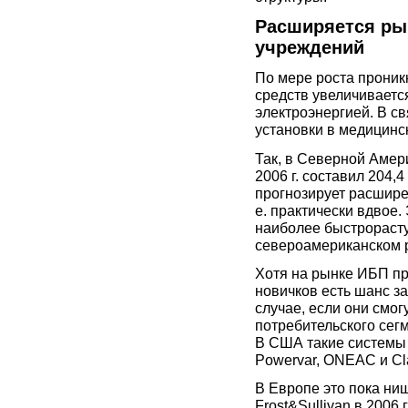
Расширяется ры
учреждений
По мере роста проник
средств увеличиваетс
электроэнергией. В св
установки в медицинс
Так, в Северной Амер
2006 г. составил 204,4 
прогнозирует расширен
е. практически вдвое.
наиболее быстрораст
североамериканском 
Хотя на рынке ИБП пр
новичков есть шанс з
случае, если они смо
потребительского сег
В США такие системы
Powervar, ONEAC и Cla
В Европе это пока ни
Frost&Sullivan в 2006