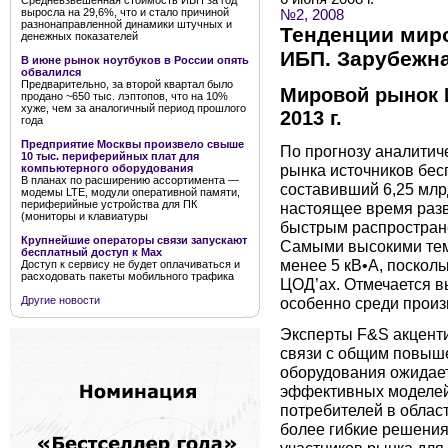
Средневзвешенная стоимость ИБП за год
выросла на 29,6%, что и стало причиной
№2, 2008
разнонаправленной динамики штучных и
Тенденции мир
денежных показателей
ИБП. Зарубежна
В июне рынок ноутбуков в России опять
обвалился
Предварительно, за второй квартал было
Мировой рынок 
продано ~650 тыс. лэптопов, что на 10%
хуже, чем за аналогичный период прошлого
2013 г.
года
Предприятие Москвы произвело свыше
По прогнозу аналитич
10 тыс. периферийных плат для
рынка источников бесп
компьютерного оборудования
В планах по расширению ассортимента —
составивший 6,25 млрд 
модемы LTE, модули оперативной памяти,
периферийные устройства для ПК
настоящее время раз
(мониторы и клавиатуры
быстрым распростран
Крупнейшие операторы связи запускают
Самыми высокими тем
бесплатный доступ к Мах
менее 5 кВ•А, поскол
Доступ к сервису не будет оплачиваться и
расходовать пакеты мобильного трафика
ЦОД’ах. Отмечается в
особенно среди произ
Другие новости
Эксперты F&S акцент
связи с общим повыш
оборудования ожидае
эффективных моделе
потребителей в облас
более гибкие решения