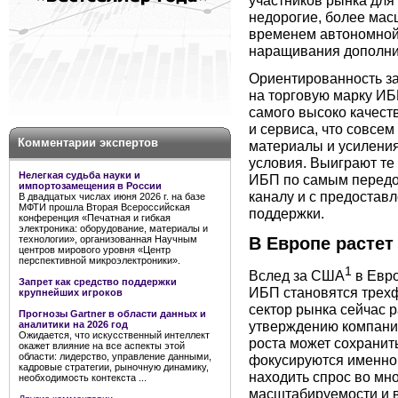
участников рынка для
недорогие, более ма
временем автономной
наращивания дополни
Ориентированность за
на торговую марку ИБ
самого высоко качест
и сервиса, что совсем
Комментарии экспертов
материалы и усиления
условия. Выиграют те
Нелегкая судьба науки и
ИБП по самым передо
импортозамещения в России
каналу и с предоста
В двадцатых числах июня 2026 г. на базе
МФТИ прошла Вторая Всероссийская
поддержки.
конференция «Печатная и гибкая
электроника: оборудование, материалы и
В Европе растет
технологии», организованная Научным
центров мирового уровня «Центр
перспективной микроэлектроники».
1
Вслед за США
в Евро
Запрет как средство поддержки
ИБП становятся трехф
крупнейших игроков
сектор рынка сейчас р
Прогнозы Gartner в области данных и
утверждению компании
аналитики на 2026 год
Ожидается, что искусственный интеллект
роста может сохранить
окажет влияние на все аспекты этой
области: лидерство, управление данными,
фокусируются именно
кадровые стратегии, рыночную динамику,
находить спрос во мн
необходимость контекста ...
масштабируемости и 