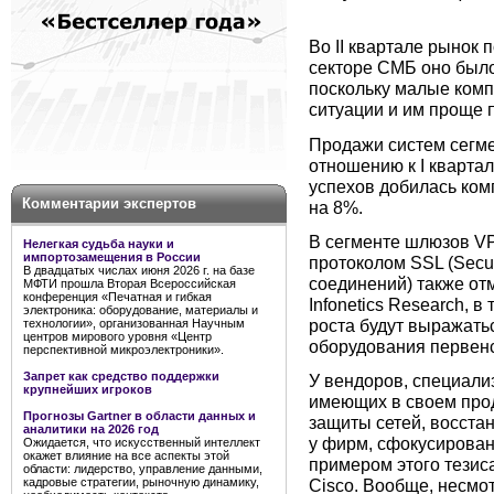
Во II квартале рынок 
секторе СМБ оно было
поскольку малые комп
ситуации и им проще 
Продажи систем сегмен
отношению к I квартал
успехов добилась ком
Комментарии экспертов
на 8%.
В сегменте шлюзов VP
Нелегкая судьба науки и
импортозамещения в России
протоколом SSL (Secur
В двадцатых числах июня 2026 г. на базе
соединений) также от
МФТИ прошла Вторая Всероссийская
конференция «Печатная и гибкая
Infonetics Research, 
электроника: оборудование, материалы и
роста будут выражать
технологии», организованная Научным
центров мирового уровня «Центр
оборудования первенс
перспективной микроэлектроники».
Запрет как средство поддержки
У вендоров, специали
крупнейших игроков
имеющих в своем прод
Прогнозы Gartner в области данных и
защиты сетей, восстан
аналитики на 2026 год
у фирм, сфокусирован
Ожидается, что искусственный интеллект
окажет влияние на все аспекты этой
примером этого тезис
области: лидерство, управление данными,
кадровые стратегии, рыночную динамику,
Cisco. Вообще, несмот