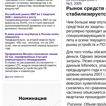
Признание ООО «Квант» банкротом не
означает остановку производства и не
№3, 2009
приведет к демонтажу производственных
Рынок средств 
мощностей
стабилизируетс
Российский рынок ИБП во 2 квартале
2026 г. вернулся к росту
Средневзвешенная стоимость ИБП за год
Чем больше мир опуты
выросла на 29,6%, что и стало причиной
разнонаправленной динамики штучных и
средствах их защиты.
денежных показателей
регулярно проводит ан
В июне рынок ноутбуков в России опять
специализирующаяся н
обвалился
лета и осени текущег
Предварительно, за второй квартал было
продано ~650 тыс. лэптопов, что на 10%
рынка устройств и ПО с
хуже, чем за аналогичный период прошлого
года
Для того чтобы обезо
Предприятие Москвы произвело свыше
деньги. Однако эконо
10 тыс. периферийных плат для
компьютерного оборудования
затраты. Резко отреаг
В планах по расширению ассортимента —
данным Infonetics, уп
модемы LTE, модули оперативной памяти,
периферийные устройства для ПК
предыдущего года и со
(мониторы и клавиатуры
уровню начала 2007 г
Другие новости
несанкционированного
detection system/intrus
снизились по сравнени
частично объясняется
кварталах прошедшего 
Рисунок. Объем прод