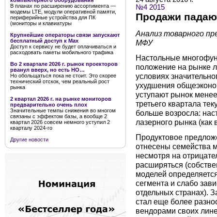
компьютерного оборудования
В планах по расширению ассортимента —
№4 2015
модемы LTE, модули оперативной памяти,
Продажи падают
периферийные устройства для ПК
(мониторы и клавиатуры
Анализ товарного пр
Крупнейшие операторы связи запускают
бесплатный доступ к Мах
МФУ
Доступ к сервису не будет оплачиваться и
расходовать пакеты мобильного трафика
Настольные многофун
Во 2 квартале 2026 г. рынок проекторов
положение на рынке л
рванул вверх, но есть НО…
условиях значительно
Но обольщаться пока не стоит. Это скорее
технический отскок, чем реальный рост
ухудшения общеэконом
рынка
уступают рынок менее
2 квартал 2026 г. на рынке мониторов
третьего квартала тек
предварительно очень плох
Значительные темпы снижения во многом
больше возросла: нас
связаны с эффектом базы, а вообще 2
лазерного рынка (как 
квартал 2026 совсем немного уступил 2
кварталу 2024-го
Продуктовое предложе
Другие новости
отнесены семейства м
несмотря на отрицате
расширяться (собстве
моделей определяетс
сегмента и слабо зав
отдельных странах). З
стал еще более разно
вендорами своих лине