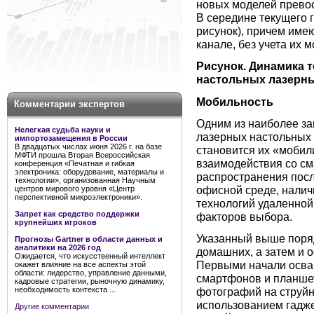
новых моделей превос
В середине текущего г
рисунок), причем име
канале, без учета их 
Рисунок. Динамика 
настольных лазерных
Мобильность
Комментарии экспертов
Одним из наиболее за
Нелегкая судьба науки и
лазерных настольных 
импортозамещения в России
В двадцатых числах июня 2026 г. на базе
становится их «мобил
МФТИ прошла Вторая Всероссийская
взаимодействия со см
конференция «Печатная и гибкая
электроника: оборудование, материалы и
распространения посл
технологии», организованная Научным
офисной среде, налич
центров мирового уровня «Центр
перспективной микроэлектроники».
технологий удаленной
Запрет как средство поддержки
факторов выбора.
крупнейших игроков
Указанный выше поряд
Прогнозы Gartner в области данных и
аналитики на 2026 год
домашних, а затем и 
Ожидается, что искусственный интеллект
Первыми начали осва
окажет влияние на все аспекты этой
области: лидерство, управление данными,
смартфонов и планшет
кадровые стратегии, рыночную динамику,
необходимость контекста ...
фотографий на струйн
использованием гадже
Другие комментарии