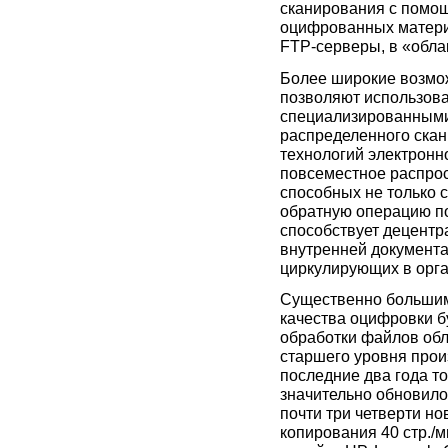
сканирования с помощ
оцифрованных материа
FTP-серверы, в «облака
Более широкие возмо
позволяют использова
специализированными
распределенного ска
технологий электронн
повсеместное распрос
способных не только 
обратную операцию по
способствует децентр
внутренней документ
циркулирующих в орг
Существенно большими
качества оцифровки б
обработки файлов обл
старшего уровня произ
последние два года т
значительно обновило
почти три четверти н
копирования 40 стр./