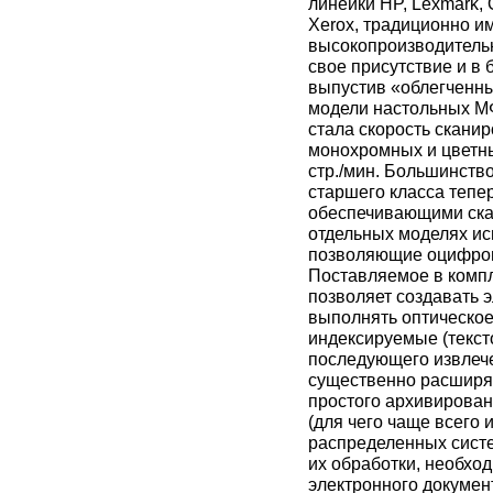
линейки HP, Lexmark, 
Xerox, традиционно 
высокопроизводитель
свое присутствие и в
выпустив «облегченн
модели настольных МФ
стала скорость сканир
монохромных и цветны
стр./мин. Большинств
старшего класса теп
обеспечивающими скан
отдельных моделях ис
позволяющие оцифров
Поставляемое в компл
позволяет создавать 
выполнять оптическое
индексируемые (текс
последующего извлече
существенно расширяе
простого архивирова
(для чего чаще всего
распределенных систе
их обработки, необхо
электронного докумен