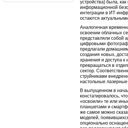
устройства) была, как
информационной безо
интеграции в ИТ-инфра
остаются актуальными 
Аналогичная временн
освоении облачных се
представляли собой а
цифровыми фотографи
предлагали домашним 
создания новых, дост
хранения и доступа к
превращаться в отде
сектор. Соответствен
струйниками внедрени
настольные лазерные
В выпущенном в начал
констатировалось, чт
«освоили» те или ины
планшетами и смартфон
же самое можно сказа
моделей, появившихся
опционально оснащен