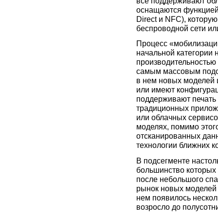
все поддерживают обл
оснащаются функцией 
Direct и NFC), котору
беспроводной сети или
Процесс «мобилизации
начальной категории
производительностью 
самым массовым подс
в нем новых моделей
или имеют конфигурац
поддерживают печать
традиционных приложен
или облачных сервисов 
моделях, помимо этог
отсканированных дан
технологии ближних 
В подсегменте настол
большинство которых
после небольшого спад
рынок новых моделей 
нем появилось нескол
возросло до полусотни