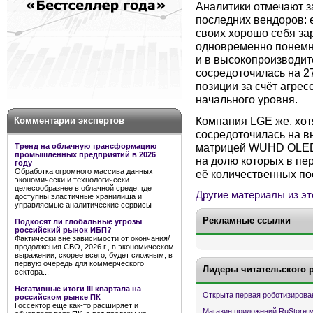
Аналитики отмечают з
последних вендоров: е
своих хорошо себя з
одновременно понемн
и в высокопроизводите
сосредоточилась на 2
позиции за счёт агре
начального уровня.
Компания LGE же, хотя
Комментарии экспертов
сосредоточилась на 
матрицей WUHD OLED
Тренд на облачную трансформацию
промышленных предприятий в 2026
на долю которых в пе
году
Обработка огромного массива данных
её количественных по
экономически и технологически
целесообразнее в облачной среде, где
Другие материалы из эт
доступны эластичные хранилища и
управляемые аналитические сервисы
Рекламные ссылки
Подкосят ли глобальные угрозы
российский рынок ИБП?
Фактически вне зависимости от окончания/
продолжения СВО, 2026 г., в экономическом
выражении, скорее всего, будет сложным, в
первую очередь для коммерческого
Лидеры читательского 
сектора...
Негативные итоги III квартала на
Открыта первая роботизирова
российском рынке ПК
Госсектор еще как-то расширяет и
Магазин приложений RuStore 