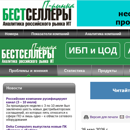
Номера
Показатели компаний
Аналитика компаний
ИБП и ЦОД
Проблемы и мнения
Статистика
Продукты
Новости
Российские компании русифицируют
канал (3 – 10 июля)
За прошедшую неделю с 3 по 10 июля был
заключено шесть новых дистрибьюторских
соглашений, из которых пять относится к
сфере ПО и лишь одно – к области сетевого
Версия для печати
От
оборудования
Delta Computers выпустила новые ПК
26 мая 2026 г.