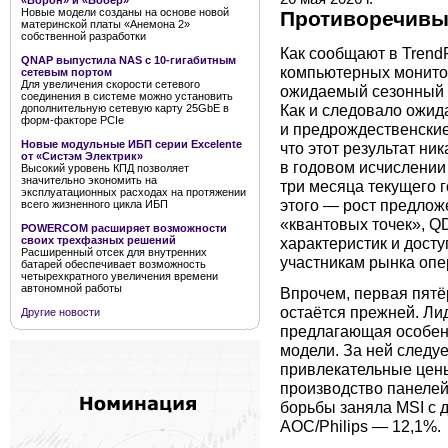
«Ворон» и «Бобёр»
Новые модели созданы на основе новой
Противоречивы
материнской платы «Анемона 2»
собственной разработки
Как сообщают в Trend
QNAP выпустила NAS с 10-гигабитным
компьютерных мониторо
сетевым портом
Для увеличения скорости сетевого
ожидаемый сезонный с
соединения в системе можно установить
Как и следовало ожид
дополнительную сетевую карту 25GbE в
форм-факторе PCIe
и предрождественские
Новые модульные ИБП серии Excelente
что этот результат ни
от «Систэм Электрик»
в годовом исчислении
Высокий уровень КПД позволяет
значительно экономить на
три месяца текущего 
эксплуатационных расходах на протяжении
этого — рост предлож
всего жизненного цикла ИБП
«квантовых точек», Q
POWERCOM расширяет возможности
характеристик и дост
своих трехфазных решений
Расширенный отсек для внутренних
участникам рынка опе
батарей обеспечивает возможность
четырехкратного увеличения времени
автономной работы
Впрочем, первая пят
остаётся прежней. Ли
Другие новости
предлагающая особен
модели. За ней следу
привлекательные цены
производство панелей
борьбы заняла MSI с д
AOC/Philips — 12,1%.