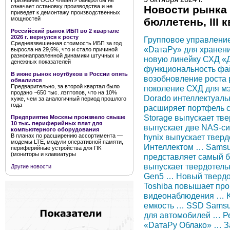
Признание ООО «Квант» банкротом не
означает остановку производства и не
Новости рынка
приведет к демонтажу производственных
мощностей
бюллетень, III 
Российский рынок ИБП во 2 квартале
2026 г. вернулся к росту
Групповое управлени
Средневзвешенная стоимость ИБП за год
«DатаРу» для хранен
выросла на 29,6%, что и стало причиной
разнонаправленной динамики штучных и
новую линейку СХД «
денежных показателей
функциональность фа
В июне рынок ноутбуков в России опять
возобновление роста
обвалился
Предварительно, за второй квартал было
поколение СХД для м
продано ~650 тыс. лэптопов, что на 10%
Dorado интеллектуал
хуже, чем за аналогичный период прошлого
года
расширяет портфель 
Storage выпускает тв
Предприятие Москвы произвело свыше
10 тыс. периферийных плат для
выпускает две NAS-си
компьютерного оборудования
hynix выпускает твер
В планах по расширению ассортимента —
модемы LTE, модули оперативной памяти,
Интеллектом … Samsun
периферийные устройства для ПК
(мониторы и клавиатуры
представляет самый б
выпускает твердотель
Другие новости
Gen5 … Новый твердот
Toshiba повышает про
видеонаблюдения … K
емкость … SSD Samsu
для автомобилей … Ре
«DатаРу Облако» … За