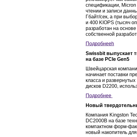
спецификации, Micron
чтении и записи данн
Гбайт/сек, а при выбо
и 400 KIOPS (тысяч о
разработан на основе
собственной разработк
Подробнее
h
Swissbit выпускает 
на базе PCIe Gen5
Швейцарская компания
начинает поставки пр
класса и развернутых
дисков D2200, исполь
Подробнее
Новый твердотельны
Компания Kingston Te
DC2000B на базе техн
компактном форм-факт
новый накопитель для