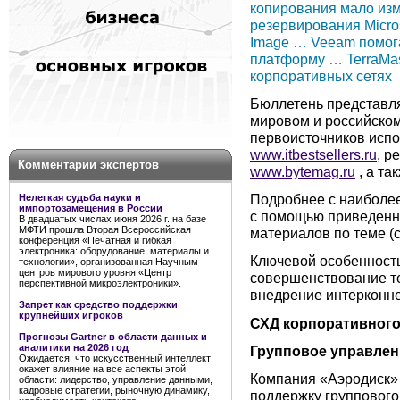
копирования мало из
резервирования Micros
Image … Veeam помог
платформу … TerraMas
корпоративных сетях
Бюллетень представля
мировом и российском 
первоисточников испо
www.itbestsellers.ru
, р
Комментарии экспертов
www.bytemag.ru
, а та
Подробнее с наиболе
Нелегкая судьба науки и
импортозамещения в России
с помощью приведенн
В двадцатых числах июня 2026 г. на базе
МФТИ прошла Вторая Всероссийская
материалов по теме (с
конференция «Печатная и гибкая
электроника: оборудование, материалы и
Ключевой особенностью
технологии», организованная Научным
центров мирового уровня «Центр
совершенствование те
перспективной микроэлектроники».
внедрение интерконне
Запрет как средство поддержки
крупнейших игроков
СХД корпоративного
Прогнозы Gartner в области данных и
аналитики на 2026 год
Групповое управлен
Ожидается, что искусственный интеллект
окажет влияние на все аспекты этой
Компания «Аэродиск»
области: лидерство, управление данными,
кадровые стратегии, рыночную динамику,
поддержку группового