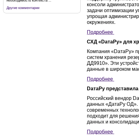
необходимость контекста ...
консоли администрат
Другие комментарии
задачи оптимизации у
упрощая администриро
окружениях.
Подробнее
СХД «DатаРу» для х
Компания «DатаРу» п
систем хранения рез
ДД9910». Эти устройс
данные в широком ма
Подробнее
DатаРу представила
Российский вендор Dа
данных «ДатаРу ОД». 
современных технолог
подходит для решения
данных и консолидаци
Подробнее