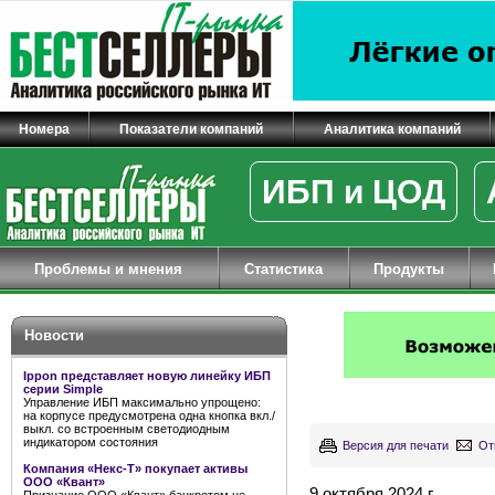
Номера
Показатели компаний
Аналитика компаний
ИБП и ЦОД
Проблемы и мнения
Статистика
Продукты
Новости
Ippon представляет новую линейку ИБП
серии Simple
Управление ИБП максимально упрощено:
на корпусе предусмотрена одна кнопка вкл./
выкл. со встроенным светодиодным
индикатором состояния
Версия для печати
От
Компания «Некс-Т» покупает активы
ООО «Квант»
9 октября 2024 г.