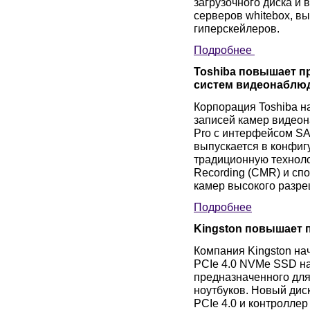
загрузочного диска и
серверов whitebox, в
гиперскейлеров.
Подробнее
Toshiba повышает п
систем видеонаблю
Корпорация Toshiba н
записей камер видеон
Pro с интерфейсом SA
выпускается в конфигу
традиционную техноло
Recording (CMR) и сп
камер высокого разре
Подробнее
Kingston повышает 
Компания Kingston на
PCIe 4.0 NVMe SSD н
предназначенного дл
ноутбуков. Новый дис
PCIe 4.0 и контролле