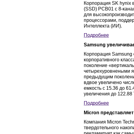
Корпорация SK hynix 
(SSD) PCB01 с 8-кан
для высокопроизводи
процессорами, подде
Интеллекта (ИИ).
Подробнее
Samsung увеличивае
Корпорация Samsung о
корпоративного клас
поколение «вертикал
четырехуровнеными яч
предыдущим поколени
вдвое увеличено числ
емкость с 15.36 до 61
увеличения до 122.88 
Подробнее
Micron представляе
Компания Micron Tech
твердотельного накоп
рекламирует как самы