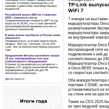
Признание ООО «Квант» банкротом не
означает остановку производства и не
TP-Link выпус
приведет к демонтажу производственных
мощностей
WiFi 7
Российский рынок ИБП во 2 квартале
2026 г. вернулся к росту
7 января на выставке
Средневзвешенная стоимость ИБП за год
маршрутизаторы Deco
выросла на 29,6%, что и стало причиной
разнонаправленной динамики штучных и
развертывания беспро
денежных показателей
маршрутизатора закр
В июне рынок ноутбуков в России опять
их внутренней электро
обвалился
Предварительно, за второй квартал было
продано ~650 тыс. лэптопов, что на 10%
Маршрутизатор Deco 
хуже, чем за аналогичный период прошлого
беспроводной сети на
года
подключение к ней до 
Предприятие Москвы произвело свыше
соответственно до 240 
10 тыс. периферийных плат для
компьютерного оборудования
Маршрутизатор Deco BE
В планах по расширению ассортимента —
а Deco BE65 только в 
модемы LTE, модули оперативной памяти,
периферийные устройства для ПК
со скоростью соответст
(мониторы и клавиатуры
Другие новости
Оба маршрутизатора 
портами 2.5GbE, испо
устанавливаться на п
на стене или на шесте
Также на CES 2025 б
из трех модулей трех