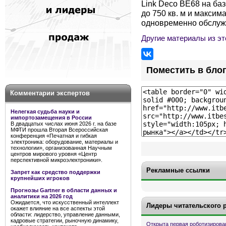
Link Deco BE68 на баз
до 750 кв. м и максим
одновременно обслужи
Другие материалы из эт
Поместить в бло
Комментарии экспертов
Нелегкая судьба науки и
импортозамещения в России
В двадцатых числах июня 2026 г. на базе
МФТИ прошла Вторая Всероссийская
конференция «Печатная и гибкая
электроника: оборудование, материалы и
технологии», организованная Научным
центров мирового уровня «Центр
перспективной микроэлектроники».
Рекламные ссылки
Запрет как средство поддержки
крупнейших игроков
Прогнозы Gartner в области данных и
аналитики на 2026 год
Ожидается, что искусственный интеллект
Лидеры читательского 
окажет влияние на все аспекты этой
области: лидерство, управление данными,
кадровые стратегии, рыночную динамику,
Открыта первая роботизирова