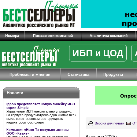
Номера
Показатели компаний
Аналитика компаний
ИБП и ЦОД
Проблемы и мнения
Статистика
Продукты
Новости
Ippon представляет новую линейку ИБП
серии Simple
Управление ИБП максимально упрощено:
на корпусе предусмотрена одна кнопка вкл./
выкл. со встроенным светодиодным
индикатором состояния
Версия для печати
От
Компания «Некс-Т» покупает активы
ООО «Квант»
9 января 2025 г.