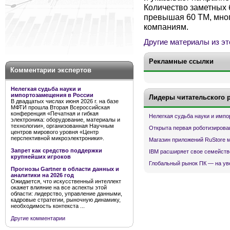
Количество заметных 
превышая 60 ТМ, мног
компаниям.
Другие материалы из эт
Рекламные ссылки
Комментарии экспертов
Нелегкая судьба науки и
импортозамещения в России
Лидеры читательского 
В двадцатых числах июня 2026 г. на базе
МФТИ прошла Вторая Всероссийская
конференция «Печатная и гибкая
Нелегкая судьба науки и имп
электроника: оборудование, материалы и
технологии», организованная Научным
Открыта первая роботизирова
центров мирового уровня «Центр
перспективной микроэлектроники».
Магазин приложений RuStore 
Запрет как средство поддержки
IBM расширяет свое семейств
крупнейших игроков
Глобальный рынок ПК — на ув
Прогнозы Gartner в области данных и
аналитики на 2026 год
Ожидается, что искусственный интеллект
окажет влияние на все аспекты этой
области: лидерство, управление данными,
кадровые стратегии, рыночную динамику,
необходимость контекста ...
Другие комментарии