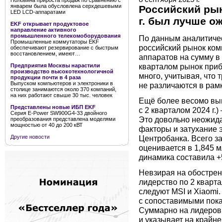
Половина прироста продаж по сравнению с
январем была обусловлена серхдешевыми
Российский рын
LED LCD-аппаратами
г. был лучше о
EKF открывает продуктовое
направление активного
промышленного телекомоборудования
По данным аналитическ
Промышленные коммутаторы EKF
российский рынок ком
обеспечивают резервирование с быстрым
восстановлением, имеют…
аппаратов на сумму в
кварталом рынок приб
Предприятия Москвы нарастили
производство высокотехнологичной
много, учитывая, что
продукции почти в 4 раза
Выпуском компьютеров и электроники в
не различаются в рам
столице занимаются около 370 компаний,
на них работают свыше 30 тыс. человек
Ещё более весомо вы
Представлены новые ИБП EKF
с 2 кварталом 2024 г.)
Серия E-Power SW900G4-33 двойного
Это довольно неожида
преобразования представлена моделями
мощностью от 40 до 200 кВТ
факторы и затухание 
Центробанка. Всего за
Другие новости
оценивается в 1,845 м
динамика составила +5
Невзирая на обострен
лидерство по 2 квартал
следуют MSI и Xiaomi.
с сопоставимыми пока
Суммарно на лидеров 
и указывает на крайн