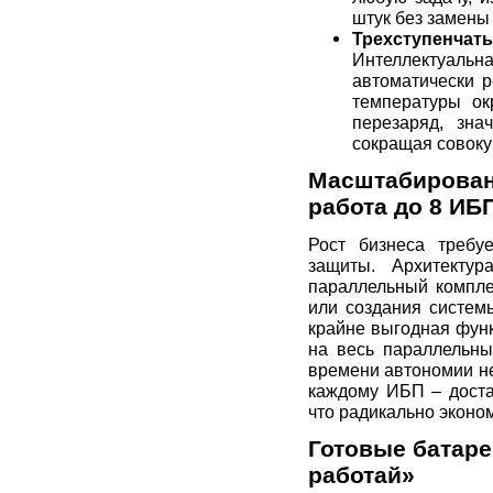
штук без замены
Трехступенчат
Интеллектуаль
автоматически р
температуры ок
перезаряд, зна
сокращая совоку
Масштабирован
работа до 8 ИБ
Рост бизнеса требу
защиты. Архитекту
параллельный компле
или создания систем
крайне выгодная фун
на весь параллельны
времени автономии н
каждому ИБП – доста
что радикально эконо
Готовые батаре
работай»