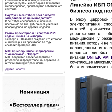
Основные направления дальнейшего
развития группы: инвестиции в технологии
Линейка ИБП ON
медиасервисов, производство собственного
контента…
бизнеса под п
Ноутбуки в сентябре: рост в штуках
замедлился, но цены подрастают
В эпоху цифровой 
В сентябре средневзвешенная цена
электропитания спо
превысила 58 тыс. руб. за счет усиления
продаж довольно дорогих моделей
потерей критическ
дорогостоящего об
Рынок проекторов в 3 квартале 2020
года снизился на четверть
медицинские учрежд
Эксперты ITResearch ожидают, что итоговое
снижение рынка проекторов по году
питания, который не п
составит примерно 20%
полноценным интелл
МТС присоединилась к программе
является линейка 
"Роскосмоса" - "Сфера"
питания
ONTEK PM T
МТС поделится своей экспертизой в
разработке и предоставлении сервисов IoT,
сочетающее максимал
а также планирует расширить…
бескомпромиссную на
Другие новости