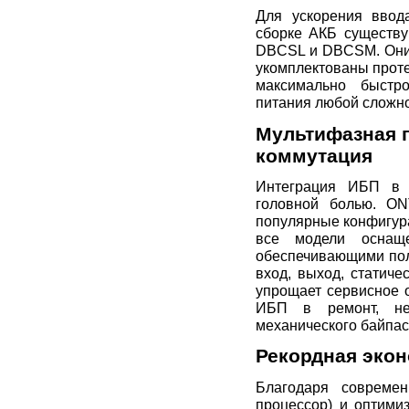
Для ускорения ввод
сборке АКБ существ
DBCSL и DBCSM. Они 
укомплектованы прот
максимально быстр
питания любой сложно
Мультифазная г
коммутация
Интеграция ИБП в 
головной болью. O
популярные конфигур
все модели оснаще
обеспечивающими пол
вход, выход, статиче
упрощает сервисное 
ИБП в ремонт, не
механического байпас
Рекордная экон
Благодаря современ
процессор) и оптими