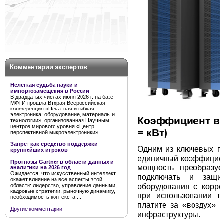
Комментарии экспертов
Нелегкая судьба науки и
импортозамещения в России
В двадцатых числах июня 2026 г. на базе
МФТИ прошла Вторая Всероссийская
конференция «Печатная и гибкая
электроника: оборудование, материалы и
Коэффициент в
технологии», организованная Научным
центров мирового уровня «Центр
= кВт)
перспективной микроэлектроники».
Запрет как средство поддержки
Одним из ключевых 
крупнейших игроков
единичный коэффициен
Прогнозы Gartner в области данных и
мощность преобразу
аналитики на 2026 год
Ожидается, что искусственный интеллект
подключать и защ
окажет влияние на все аспекты этой
оборудования с корр
области: лидерство, управление данными,
кадровые стратегии, рыночную динамику,
при использовании
необходимость контекста ...
платите за «воздух»
Другие комментарии
инфраструктуры.