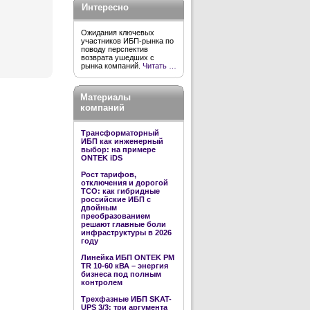
Интересно
Ожидания ключевых
участников ИБП-рынка по
поводу перспектив
возврата ушедших с
рынка компаний.
Читать …
Материалы
компаний
Трансформаторный
ИБП как инженерный
выбор: на примере
ONTEK iDS
Рост тарифов,
отключения и дорогой
TCO: как гибридные
российские ИБП с
двойным
преобразованием
решают главные боли
инфраструктуры в 2026
году
Линейка ИБП ONTEK PM
TR 10-60 кВА – энергия
бизнеса под полным
контролем
Трехфазные ИБП SKAT-
UPS 3/3: три аргумента