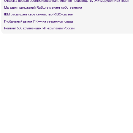
Открыта первая роботизированная линия по производству ЖК-модулей NexTouch
Магазин приложений RuStore меняет собственника
IBM расширяет свое семейство RISC-систем
Глобальный рынок ПК — на уверенном спаде
Рейтинг 500 крупнейших ИТ-компаний России