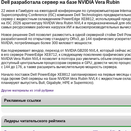
Dell разработала сервер на базе NVIDIA Vera Rubin
22 июня в Гамбурге на ежегодной конференции по суперкомпьютерам Internat
Supercomputing Conference (ISC) компания Dell Technologies предварительн
сервер с жидкостным охлаждением PowerEdge XE8812, использующий пред
на ISC 2026 архитектуру NVIDIA Vera Rubin NVL4 и предназначенный для о
самых ресурсоемких рабочих нагрузок ИИ и высокопроизводительных вычис
Новое решение Dell позволит разместить в одной серверной стойке Dell Pow
разработанной по открытому стандарту ORv3, до 144 графических ускорите
NVIDIA, потребляющих более 300 киловатт мощности.
Как подчеркивает вендор, переход от NVIDIA GB200 NVL4, который сейчас и
в его сервере PowerEdge XE8712, к следующему поколению графических уск
NVIDIA Vera Rubin NVL4 позволит в полтора раз увеличить объем оперативн
доступный центральным процессорам сервера и GPU, довести число проце
с 144 до 176, а также расширить вычислительную мощность сервера.
Начало поставок Dell PowerEdge XE8812 запланировано на первые месяцы
года (кроме Dell серверы на базе NVIDIA Vera Rubin NVL4 с жидкостным охл
планируют выпустить Bull, Gigabyte, HPE и Supermicro).
Другие материалы из этой рубрики
Рекламные ссылки
Лидеры читательского рейтинга