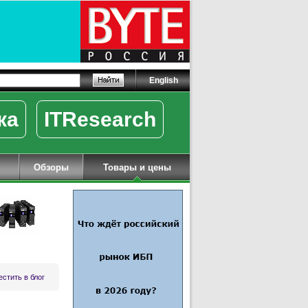
English
ка
ITResearch
Обзоры
Товары и цены
стить в блог