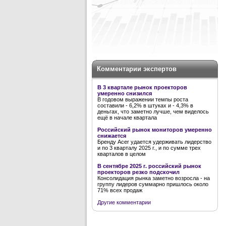
Комментарии экспертов
В 3 квартале рынок проекторов
умеренно снизился
В годовом выражении темпы роста
составили - 6,2% в штуках и - 4,3% в
деньгах, что заметно лучше, чем виделось
ещё в начале квартала
Российский рынок мониторов умеренно
снижается
Бренду Acer удается удерживать лидерство
и по 3 кварталу 2025 г., и по сумме трех
кварталов в целом
В сентябре 2025 г. российский рынок
проекторов резко подскочил
Консолидация рынка заметно возросла - на
группу лидеров суммарно пришлось около
71% всех продаж
Другие комментарии