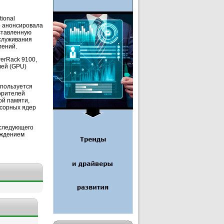
ional
о анонсировала
ставленную
бслуживания
лений.
erRack 9100,
лей (GPU)
спользуется
орителей
ой памяти,
ссорных ядер
 следующего
аждением