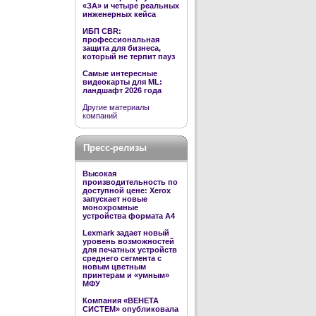
«ЗА» и четыре реальных
инженерных кейса
ИБП CBR:
профессиональная
защита для бизнеса,
который не терпит пауз
Самые интересные
видеокарты для ML:
ландшафт 2026 года
Другие материалы
компаний
Пресс-релизы
Высокая
производительность по
доступной цене: Xerox
запускает новые
монохромные
устройства формата А4
Lexmark задает новый
уровень возможностей
для печатных устройств
среднего сегмента с
новым цветным
принтерам и «умным»
МФУ
Компания «ВЕНЕТА
СИСТЕМ» опубликовала