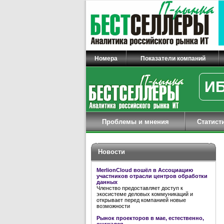
Номера
Показатели компаний
ИБ
Проблемы и мнения
Статист
Новости
MerlionCloud вошёл в Ассоциацию
участников отрасли центров обработки
данных
Членство предоставляет доступ к
экосистеме деловых коммуникаций и
открывает перед компанией новые
возможности
Рынок проекторов в мае, естественно,