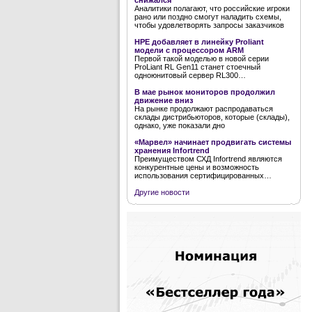
снижался
Аналитики полагают, что российские игроки
рано или поздно смогут наладить схемы,
чтобы удовлетворять запросы заказчиков
HPE добавляет в линейку Proliant
модели с процессором ARM
Первой такой моделью в новой серии
ProLiant RL Gen11 станет стоечный
одноюнитовый сервер RL300…
В мае рынок мониторов продолжил
движение вниз
На рынке продолжают распродаваться
склады дистрибьюторов, которые (склады),
однако, уже показали дно
«Марвел» начинает продвигать системы
хранения Infortrend
Преимуществом СХД Infortrend являются
конкурентные цены и возможность
использования сертифицированных…
Другие новости