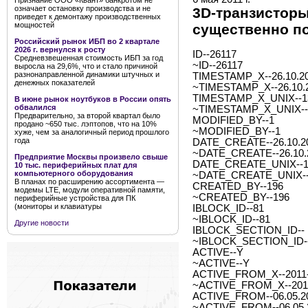
Признание ООО «Квант» банкротом не
означает остановку производства и не
3D-транзисторы
приведет к демонтажу производственных
мощностей
существенно п
Российский рынок ИБП во 2 квартале
2026 г. вернулся к росту
ID--26117
Средневзвешенная стоимость ИБП за год
~ID--26117
выросла на 29,6%, что и стало причиной
разнонаправленной динамики штучных и
TIMESTAMP_X--26.10.20
денежных показателей
~TIMESTAMP_X--26.10.2
TIMESTAMP_X_UNIX--1
В июне рынок ноутбуков в России опять
обвалился
~TIMESTAMP_X_UNIX--
Предварительно, за второй квартал было
MODIFIED_BY--1
продано ~650 тыс. лэптопов, что на 10%
~MODIFIED_BY--1
хуже, чем за аналогичный период прошлого
года
DATE_CREATE--26.10.20
~DATE_CREATE--26.10.2
Предприятие Москвы произвело свыше
DATE_CREATE_UNIX--1
10 тыс. периферийных плат для
компьютерного оборудования
~DATE_CREATE_UNIX--
В планах по расширению ассортимента —
CREATED_BY--196
модемы LTE, модули оперативной памяти,
~CREATED_BY--196
периферийные устройства для ПК
(мониторы и клавиатуры
IBLOCK_ID--81
~IBLOCK_ID--81
Другие новости
IBLOCK_SECTION_ID--
~IBLOCK_SECTION_ID-
ACTIVE--Y
~ACTIVE--Y
ACTIVE_FROM_X--2011-0
~ACTIVE_FROM_X--2011-
ACTIVE_FROM--06.05.2
~ACTIVE_FROM--06.05.