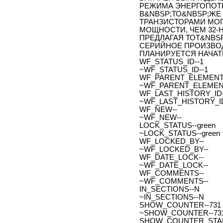
РЕЖИМА ЭНЕРГОПОТР
В&NBSP;ТО&NBSP;Ж
ТРАНЗИСТОРАМИ МО
МОЩНОСТИ, ЧЕМ 32-
ПРЕДЛАГАЯ ТОТ&NBS
СЕРИЙНОЕ ПРОИЗВОД
ПЛАНИРУЕТСЯ НАЧАТ
WF_STATUS_ID--1
~WF_STATUS_ID--1
WF_PARENT_ELEMENT_
~WF_PARENT_ELEMENT
WF_LAST_HISTORY_ID-
~WF_LAST_HISTORY_ID
WF_NEW--
~WF_NEW--
LOCK_STATUS--green
~LOCK_STATUS--green
WF_LOCKED_BY--
~WF_LOCKED_BY--
WF_DATE_LOCK--
~WF_DATE_LOCK--
WF_COMMENTS--
~WF_COMMENTS--
IN_SECTIONS--N
~IN_SECTIONS--N
SHOW_COUNTER--731
~SHOW_COUNTER--73
SHOW_COUNTER_START--