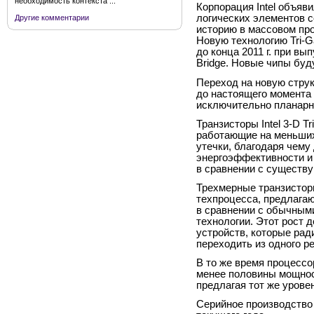
необходимость контекста ...
Корпорация Intel объяв
логических элементов 
Другие комментарии
историю в массовом про
Новую технологию Tri-Ga
до конца 2011 г. при в
Bridge. Новые чипы буд
Переход на новую стру
до настоящего момента
исключительно планарн
Транзисторы Intel
3-D
Tr
работающие на меньших
утечки, благодаря чему
энергоэффективности и
в сравнении с существ
Трехмерные транзисторы
техпроцесса, предлага
в сравнении с обычным
технологии. Этот рост
устройств, которые ра
переходить из одного р
В то же время процессо
менее половины мощно
предлагая тот же урове
Серийное производство 