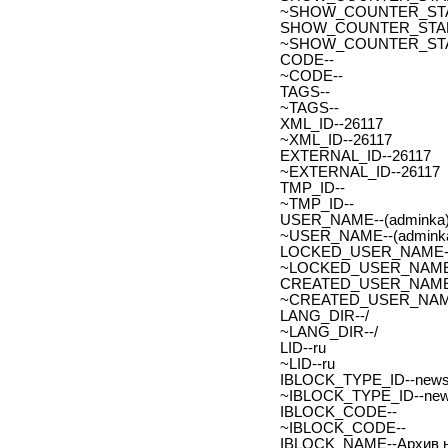
~SHOW_COUNTER_START-
SHOW_COUNTER_START_
~SHOW_COUNTER_START
CODE--
~CODE--
TAGS--
~TAGS--
XML_ID--26117
~XML_ID--26117
EXTERNAL_ID--26117
~EXTERNAL_ID--26117
TMP_ID--
~TMP_ID--
USER_NAME--(adminka)
~USER_NAME--(adminka
LOCKED_USER_NAME-
~LOCKED_USER_NAME
CREATED_USER_NAME
~CREATED_USER_NAM
LANG_DIR--/
~LANG_DIR--/
LID--ru
~LID--ru
IBLOCK_TYPE_ID--new
~IBLOCK_TYPE_ID--ne
IBLOCK_CODE--
~IBLOCK_CODE--
IBLOCK_NAME--Архив н