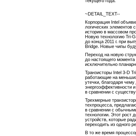
текущего года.
~DETAIL_TEXT--
Корпорация Intel объяв
логических элементов 
историю в массовом про
Новую технологию Tri-Ga
до конца 2011 г. при в
Bridge. Новые чипы буд
Переход на новую стру
до настоящего момента
исключительно планарн
Транзисторы Intel
3-D
Tr
работающие на меньших
утечки, благодаря чему
энергоэффективности и
в сравнении с существ
Трехмерные транзисторы
техпроцесса, предлага
в сравнении с обычным
технологии. Этот рост
устройств, которые ра
переходить из одного р
В то же время процессо