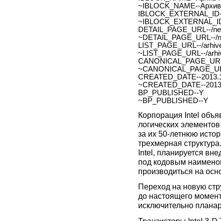
~IBLOCK_NAME--Архив 
IBLOCK_EXTERNAL_ID-
~IBLOCK_EXTERNAL_ID
DETAIL_PAGE_URL--/new
~DETAIL_PAGE_URL--/ne
LIST_PAGE_URL--/arhive
~LIST_PAGE_URL--/arhiv
CANONICAL_PAGE_URL
~CANONICAL_PAGE_UR
CREATED_DATE--2013.1
~CREATED_DATE--2013.
BP_PUBLISHED--Y
~BP_PUBLISHED--Y
Корпорация Intel объ
логических элементов
за их
50-летнюю
истор
трехмерная структура
Intel, планируется вн
под кодовым наименов
производиться на ос
Переход на новую стр
до настоящего момент
исключительно планар
Транзисторы Intel
3-D