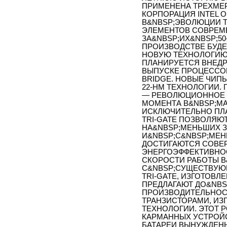
ПРИМЕНЕНА ТРЕХМЕР
КОРПОРАЦИЯ INTEL 
В&NBSP;ЭВОЛЮЦИИ Т
ЭЛЕМЕНТОВ СОВРЕМ
ЗА&NBSP;ИХ&NBSP;5
ПРОИЗВОДСТВЕ БУДЕ
НОВУЮ ТЕХНОЛОГИЮ T
ПЛАНИРУЕТСЯ ВНЕДРИ
ВЫПУСКЕ ПРОЦЕССО
BRIDGE. НОВЫЕ ЧИП
22-НМ ТЕХНОЛОГИИ.
— РЕВОЛЮЦИОННОЕ С
МОМЕНТА В&NBSP;М
ИСКЛЮЧИТЕЛЬНО ПЛА
TRI-GATE ПОЗВОЛЯЮ
НА&NBSP;МЕНЬШИХ 
И&NBSP;С&NBSP;МЕН
ДОСТИГАЮТСЯ СОВЕ
ЭНЕРГОЭФФЕКТИВНО
СКОРОСТИ РАБОТЫ В
С&NBSP;СУЩЕСТВУЮ
TRI-GATE, ИЗГОТОВЛ
ПРЕДЛАГАЮТ ДО&NBS
ПРОИЗВОДИТЕЛЬНОС
ТРАНЗИСТОРАМИ, ИЗ
ТЕХНОЛОГИИ. ЭТОТ 
КАРМАННЫХ УСТРОЙС
БАТАРЕИ ВЫНУЖДЕН