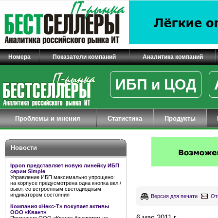
Номера
Показатели компаний
Аналитика компаний
ИБП и ЦОД
Проблемы и мнения
Статистика
Продукты
Новости
Ippon представляет новую линейку ИБП
серии Simple
Управление ИБП максимально упрощено:
на корпусе предусмотрена одна кнопка вкл./
выкл. со встроенным светодиодным
индикатором состояния
Версия для печати
От
Компания «Некс-Т» покупает активы
ООО «Квант»
6 мая 2011 г.