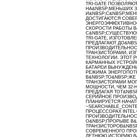
TRI-GATE ПОЗВОЛЯЮ
НА&NBSP;МЕНЬШИХ 
И&NBSP;С&NBSP;МЕН
ДОСТИГАЮТСЯ СОВЕ
ЭНЕРГОЭФФЕКТИВНО
СКОРОСТИ РАБОТЫ В
С&NBSP;СУЩЕСТВУЮ
TRI-GATE, ИЗГОТОВЛ
ПРЕДЛАГАЮТ ДО&NBS
ПРОИЗВОДИТЕЛЬНОС
ТРАНЗИСТОРАМИ, ИЗ
ТЕХНОЛОГИИ. ЭТОТ 
КАРМАННЫХ УСТРОЙС
БАТАРЕИ ВЫНУЖДЕН
РЕЖИМА ЭНЕРГОПОТР
В&NBSP;ТО&NBSP;Ж
ТРАНЗИСТОРАМИ МО
МОЩНОСТИ, ЧЕМ 32-
ПРЕДЛАГАЯ ТОТ&NBS
СЕРИЙНОЕ ПРОИЗВОД
ПЛАНИРУЕТСЯ НАЧАТ
~SEARCHABLE_CONTE
ПРОЦЕССОРАХ INTEL
ПРОИЗВОДИТЕЛЬНОСТ
О&NBSP;ПРОРЫВЕ В
ТРАНЗИСТОРОВ&NBSP
СОВРЕМЕННОГО ПРОЦ
ЛЕТНЮЮ ИСТОРИЮ В