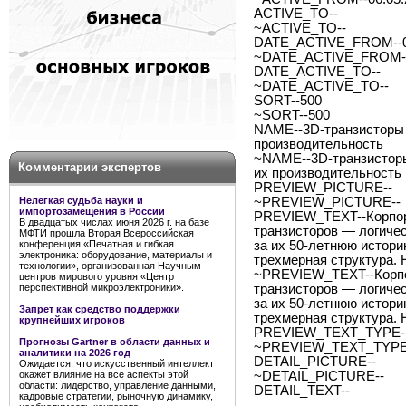
ACTIVE_TO--
~ACTIVE_TO--
DATE_ACTIVE_FROM--06
~DATE_ACTIVE_FROM--
DATE_ACTIVE_TO--
~DATE_ACTIVE_TO--
SORT--500
~SORT--500
NAME--3D-транзисторы в
производительность
~NAME--3D-транзисторы
Комментарии экспертов
их производительность
PREVIEW_PICTURE--
Нелегкая судьба науки и
~PREVIEW_PICTURE--
импортозамещения в России
PREVIEW_TEXT--Корпора
В двадцатых числах июня 2026 г. на базе
транзисторов — логиче
МФТИ прошла Вторая Всероссийская
конференция «Печатная и гибкая
за их 50-летнюю истор
электроника: оборудование, материалы и
трехмерная структура.
технологии», организованная Научным
~PREVIEW_TEXT--Корпор
центров мирового уровня «Центр
перспективной микроэлектроники».
транзисторов — логиче
за их 50-летнюю истор
Запрет как средство поддержки
трехмерная структура.
крупнейших игроков
PREVIEW_TEXT_TYPE--
Прогнозы Gartner в области данных и
~PREVIEW_TEXT_TYPE-
аналитики на 2026 год
DETAIL_PICTURE--
Ожидается, что искусственный интеллект
окажет влияние на все аспекты этой
~DETAIL_PICTURE--
области: лидерство, управление данными,
DETAIL_TEXT--
кадровые стратегии, рыночную динамику,