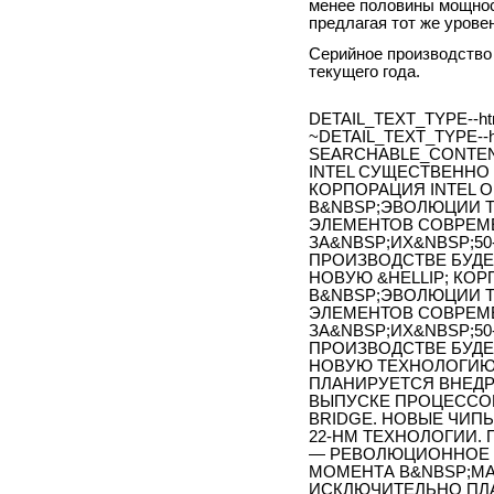
менее половины мощно
предлагая тот же урове
Серийное производство 
текущего года.
DETAIL_TEXT_TYPE--ht
~DETAIL_TEXT_TYPE--h
SEARCHABLE_CONTEN
INTEL СУЩЕСТВЕННО
КОРПОРАЦИЯ INTEL 
В&NBSP;ЭВОЛЮЦИИ Т
ЭЛЕМЕНТОВ СОВРЕМ
ЗА&NBSP;ИХ&NBSP;5
ПРОИЗВОДСТВЕ БУДЕ
НОВУЮ &HELLIP; КО
В&NBSP;ЭВОЛЮЦИИ Т
ЭЛЕМЕНТОВ СОВРЕМ
ЗА&NBSP;ИХ&NBSP;5
ПРОИЗВОДСТВЕ БУДЕ
НОВУЮ ТЕХНОЛОГИЮ T
ПЛАНИРУЕТСЯ ВНЕДРИ
ВЫПУСКЕ ПРОЦЕССО
BRIDGE. НОВЫЕ ЧИП
22-НМ ТЕХНОЛОГИИ.
— РЕВОЛЮЦИОННОЕ С
МОМЕНТА В&NBSP;М
ИСКЛЮЧИТЕЛЬНО ПЛА