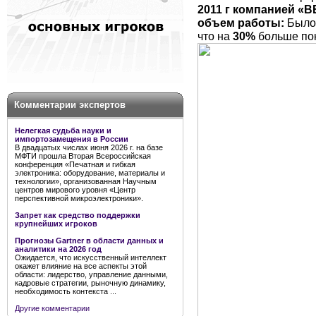
2011 г компанией 
объем работы:
Было
что на
30%
больше пок
Комментарии экспертов
Нелегкая судьба науки и
импортозамещения в России
В двадцатых числах июня 2026 г. на базе
МФТИ прошла Вторая Всероссийская
конференция «Печатная и гибкая
электроника: оборудование, материалы и
технологии», организованная Научным
центров мирового уровня «Центр
перспективной микроэлектроники».
Запрет как средство поддержки
крупнейших игроков
Прогнозы Gartner в области данных и
аналитики на 2026 год
Ожидается, что искусственный интеллект
окажет влияние на все аспекты этой
области: лидерство, управление данными,
кадровые стратегии, рыночную динамику,
необходимость контекста ...
Другие комментарии