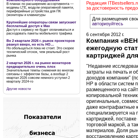
компьютерного оборудования
Редакция ITBestsellers.
В планах по расширению ассортимента —
модемы LTE, модули оперативной памяти,
за достоверность пред
периферийные устройства для ПК
(мониторы и клавиатуры
Для размещения сво
Крупнейшие операторы связи запускают
авторизуйтесь
бесплатный доступ к Мах
Доступ к сервису не будет оплачиваться и
расходовать пакеты мобильного трафика
6 сентября 2012 г.
Компания «ВЕН
Во 2 квартале 2026 г. рынок проекторов
рванул вверх, но есть НО…
ежегодную стат
Но обольщаться пока не стоит. Это скорее
технический отскок, чем реальный рост
картриджей для
рынка
2 квартал 2026 г. на рынке мониторов
"Недавние исследован
предварительно очень плох
Значительные темпы снижения во многом
затраты на печать и о
связаны с эффектом базы, а вообще 2
доходов компании" (
квартал 2026 совсем немного уступил 2
кварталу 2024-го
НР в области систем 
размещенного на сайт
Другие новости
копировальной техник
оригинальные, совмес
даже контрафактные
специализируется на
картриджей, поставке
торговой маркой, а т
материалов. Доля р
восстановлению карт