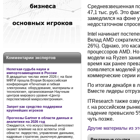
Средневзвешенная по 
47,1 тыс. руб. Это фа
замедлился на фоне у
недостаточном спрос
Intel начинает постеп
Вклад AMD сократился
26%). Однако, это ка
процессоров AMD. Но 
модели на Ryzen зани
Комментарии экспертов
время как ранее прев
появляется моделей у
Нелегкая судьба науки и
импортозамещения в России
коммерческие серии 
В двадцатых числах июня 2026 г. на базе
МФТИ прошла Вторая Всероссийская
конференция «Печатная и гибкая
По итогам декабря в л
электроника: оборудование, материалы и
Вместе лидеры отгруз
технологии», организованная Научным
центров мирового уровня «Центр
перспективной микроэлектроники».
ITResearch также озву
г. на российском рынк
Запрет как средство поддержки
крупнейших игроков
падение превысило 5
чуть позже.
Прогнозы Gartner в области данных и
аналитики на 2026 год
Ожидается, что искусственный интеллект
Другие материалы из эт
окажет влияние на все аспекты этой
области: лидерство, управление данными,
кадровые стратегии, рыночную динамику,
Рекламные ссылки