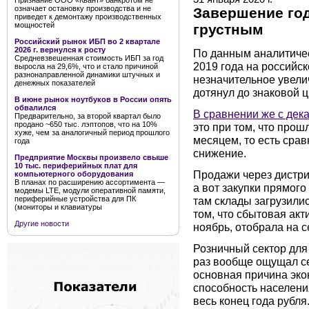
Признание ООО «Квант» банкротом не
означает остановку производства и не
Завершение го
приведет к демонтажу производственных
мощностей
грустным
Российский рынок ИБП во 2 квартале
2026 г. вернулся к росту
По данным аналитиче
Средневзвешенная стоимость ИБП за год
2019 года на российс
выросла на 29,6%, что и стало причиной
разнонаправленной динамики штучных и
незначительное увел
денежных показателей
дотянул до знаковой ц
В июне рынок ноутбуков в России опять
обвалился
В сравнении же с дек
Предварительно, за второй квартал было
продано ~650 тыс. лэптопов, что на 10%
это при том, что про
хуже, чем за аналогичный период прошлого
месяцем, то есть срав
года
снижение.
Предприятие Москвы произвело свыше
10 тыс. периферийных плат для
Продажи через дистри
компьютерного оборудования
В планах по расширению ассортимента —
а вот закупки прямог
модемы LTE, модули оперативной памяти,
периферийные устройства для ПК
там склады загрузили
(мониторы и клавиатуры
том, что сбытовая ак
Другие новости
ноябрь, отобрала на с
Розничный сектор для
раз вообще ощущал се
основная причина эко
способность населени
весь конец года рубля