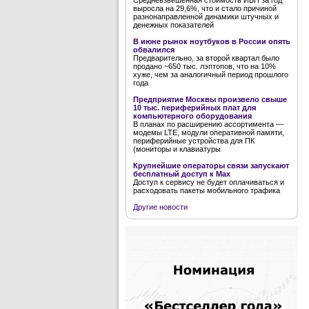
Средневзвешенная стоимость ИБП за год
выросла на 29,6%, что и стало причиной
разнонаправленной динамики штучных и
денежных показателей
В июне рынок ноутбуков в России опять
обвалился
Предварительно, за второй квартал было
продано ~650 тыс. лэптопов, что на 10%
хуже, чем за аналогичный период прошлого
года
Предприятие Москвы произвело свыше
10 тыс. периферийных плат для
компьютерного оборудования
В планах по расширению ассортимента —
модемы LTE, модули оперативной памяти,
периферийные устройства для ПК
(мониторы и клавиатуры
Крупнейшие операторы связи запускают
бесплатный доступ к Мах
Доступ к сервису не будет оплачиваться и
расходовать пакеты мобильного трафика
Другие новости