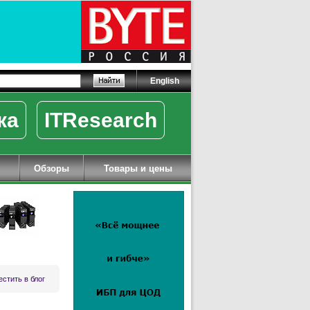
English
ка
ITResearch
Обзоры
Товары и цены
стить в блог