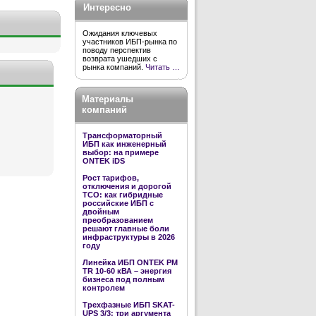
Интересно
Ожидания ключевых
участников ИБП-рынка по
поводу перспектив
возврата ушедших с
рынка компаний.
Читать …
Материалы
компаний
Трансформаторный
ИБП как инженерный
выбор: на примере
ONTEK iDS
Рост тарифов,
отключения и дорогой
TCO: как гибридные
российские ИБП с
двойным
преобразованием
решают главные боли
инфраструктуры в 2026
году
Линейка ИБП ONTEK PM
TR 10-60 кВА – энергия
бизнеса под полным
контролем
Трехфазные ИБП SKAT-
UPS 3/3: три аргумента