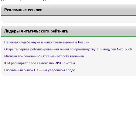
Рекламные ссылки
Лидеры читательского рейтинга
Нелегкая судьба науки и импортозамещения в России
Открыта первая роботизированная линия по производству ЖК-модулей NexTouch
Магазин приложений RuStore меняет собственника
IBM расширяет свое семейство RISC-систем
Глобальный рынок ПК — на уверенном спаде