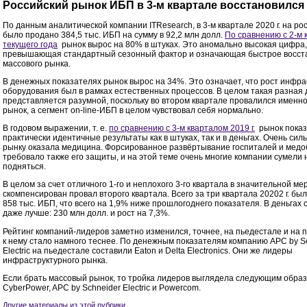
Российский рынок ИБП в 3-м квартале восстановился
По данным аналитической компании ITResearch, в 3-м квартале 2020 г. на ро
было продано 384,5 тыс. ИБП на сумму в 92,2 млн долл.
По сравнению с 2-м 
текущего года
рынок вырос на 80% в штуках. Это аномально высокая цифра,
превышающая стандартный сезонный фактор и означающая быстрое восст
массового рынка.
В денежных показателях рынок вырос на 34%. Это означает, что рост инфра
оборудования был в рамках естественных процессов. В целом такая разная
представляется разумной, поскольку во втором квартале провалился именн
рынок, а сегмент on-line-ИБП в целом чувствовал себя нормально.
В годовом выражении, т. е.
по сравнению с 3-м кварталом 2019 г.
рынок пока
практически идентичные результаты как в штуках, так и в деньгах. Очень си
рынку оказала медицина. Форсированное развёртывание госпиталей и мед
требовало также его защиты, и на этой теме очень многие компании сумели
подняться.
В целом за счет отличного 1-го и неплохого 3-го квартала в значительной ме
скомпенсирован провал второго квартала. Всего за три квартала 20202 г. бы
858 тыс. ИБП, что всего на 1,9% ниже прошлогоднего показателя. В деньгах
даже лучше: 230 млн долл. и рост на 7,3%.
Рейтинг компаний-лидеров заметно изменился, точнее, на пьедестале и на 
к нему стало намного теснее. По денежным показателям компанию APC by S
Electric на пьедестале составили Eaton и Delta Electronics. Они же лидеры
инфраструктурного рынка.
Если брать массовый рынок, то тройка лидеров выглядела следующим образ
CyberPower, APC by Schneider Electric и Powercom.
Другие материалы из этой рубрики