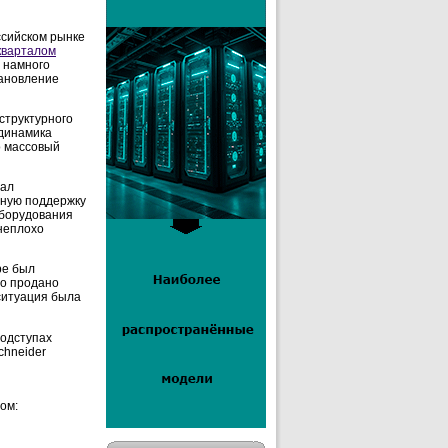
ссийском рынке
кварталом
 намного
ановление
структурного
 динамика
о массовый
зал
льную поддержку
оборудования
 неплохо
ре был
ло продано
 ситуация была
подступах
chneider
ом: