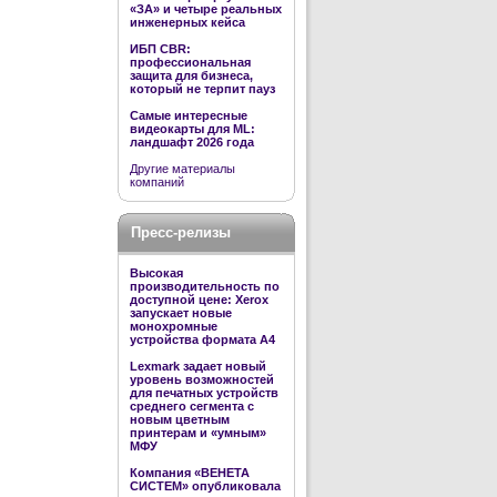
«ЗА» и четыре реальных
инженерных кейса
ИБП CBR:
профессиональная
защита для бизнеса,
который не терпит пауз
Самые интересные
видеокарты для ML:
ландшафт 2026 года
Другие материалы
компаний
Пресс-релизы
Высокая
производительность по
доступной цене: Xerox
запускает новые
монохромные
устройства формата А4
Lexmark задает новый
уровень возможностей
для печатных устройств
среднего сегмента с
новым цветным
принтерам и «умным»
МФУ
Компания «ВЕНЕТА
СИСТЕМ» опубликовала