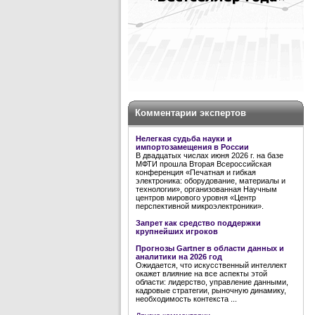
Комментарии экспертов
Нелегкая судьба науки и
импортозамещения в России
В двадцатых числах июня 2026 г. на базе
МФТИ прошла Вторая Всероссийская
конференция «Печатная и гибкая
электроника: оборудование, материалы и
технологии», организованная Научным
центров мирового уровня «Центр
перспективной микроэлектроники».
Запрет как средство поддержки
крупнейших игроков
Прогнозы Gartner в области данных и
аналитики на 2026 год
Ожидается, что искусственный интеллект
окажет влияние на все аспекты этой
области: лидерство, управление данными,
кадровые стратегии, рыночную динамику,
необходимость контекста ...