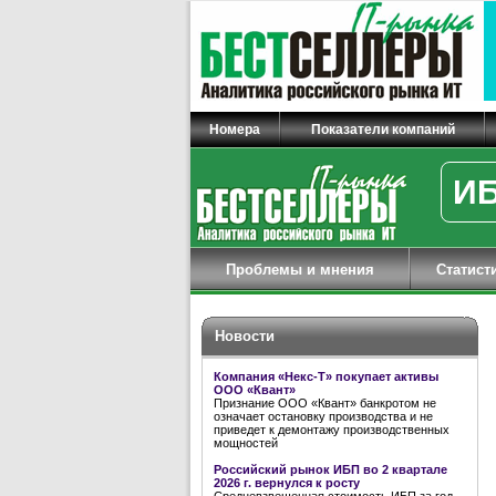
Номера
Показатели компаний
ИБ
Проблемы и мнения
Статист
Новости
Компания «Некс-Т» покупает активы
ООО «Квант»
Признание ООО «Квант» банкротом не
означает остановку производства и не
приведет к демонтажу производственных
мощностей
Российский рынок ИБП во 2 квартале
2026 г. вернулся к росту