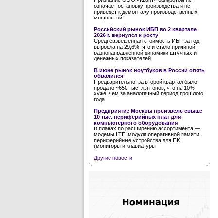
Признание ООО «Квант» банкротом не
означает остановку производства и не
приведет к демонтажу производственных
мощностей
Российский рынок ИБП во 2 квартале
2026 г. вернулся к росту
Средневзвешенная стоимость ИБП за год
выросла на 29,6%, что и стало причиной
разнонаправленной динамики штучных и
денежных показателей
В июне рынок ноутбуков в России опять
обвалился
Предварительно, за второй квартал было
продано ~650 тыс. лэптопов, что на 10%
хуже, чем за аналогичный период прошлого
года
Предприятие Москвы произвело свыше
10 тыс. периферийных плат для
компьютерного оборудования
В планах по расширению ассортимента —
модемы LTE, модули оперативной памяти,
периферийные устройства для ПК
(мониторы и клавиатуры
Другие новости