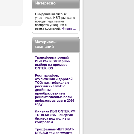
Интересно
Ожидания ключевых
участников ИБП-рынка по
поводу перспектив
возврата ушедших с
рынка компаний.
Читать …
Материалы
компаний
Трансформаторный
ИБП как инженерный
выбор: на примере
ONTEK iDS
Рост тарифов,
отключения и дорогой
TCO: как гибридные
российские ИБП с
двойным
преобразованием
решают главные боли
инфраструктуры в 2026
году
Линейка ИБП ONTEK PM
TR 10-60 кВА – энергия
бизнеса под полным
контролем
Трехфазные ИБП SKAT-
UPS 3/3: три аргумента