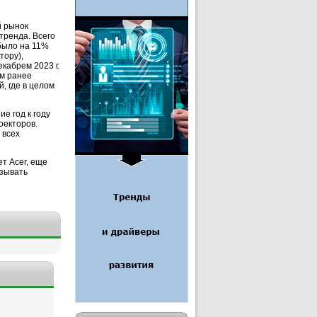
й рынок
тренда. Всего
 было на 11%
тору),
кабрем 2023 г.
ем ранее
, где в целом
е год к году
оекторов.
 всех
ет Acer, еще
азывать