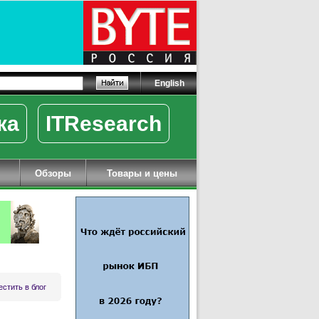
English
ка
ITResearch
Обзоры
Товары и цены
стить в блог