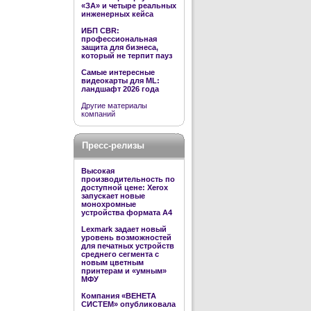
«ЗА» и четыре реальных
инженерных кейса
ИБП CBR:
профессиональная
защита для бизнеса,
который не терпит пауз
Самые интересные
видеокарты для ML:
ландшафт 2026 года
Другие материалы
компаний
Пресс-релизы
Высокая
производительность по
доступной цене: Xerox
запускает новые
монохромные
устройства формата А4
Lexmark задает новый
уровень возможностей
для печатных устройств
среднего сегмента с
новым цветным
принтерам и «умным»
МФУ
Компания «ВЕНЕТА
СИСТЕМ» опубликовала