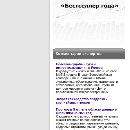
Комментарии экспертов
Нелегкая судьба науки и
импортозамещения в России
В двадцатых числах июня 2026 г. на базе
МФТИ прошла Вторая Всероссийская
конференция «Печатная и гибкая
электроника: оборудование, материалы и
технологии», организованная Научным
центров мирового уровня «Центр
перспективной микроэлектроники».
Запрет как средство поддержки
крупнейших игроков
Прогнозы Gartner в области данных и
аналитики на 2026 год
Ожидается, что искусственный интеллект
окажет влияние на все аспекты этой
области: лидерство, управление данными,
кадровые стратегии, рыночную динамику,