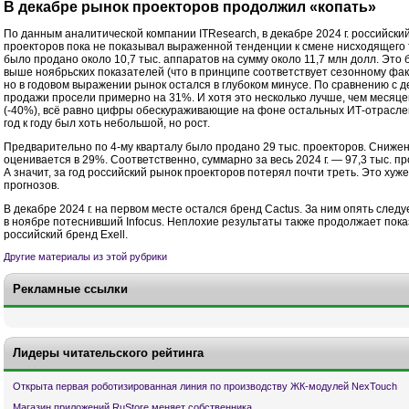
В декабре рынок проекторов продолжил «копать»
По данным аналитической компании ITResearch, в декабре 2024 г. российски
проекторов пока не показывал выраженной тенденции к смене нисходящего 
было продано около 10,7 тыс. аппаратов на сумму около 11,7 млн долл. Это
выше ноябрьских показателей (что в принципе соответствует сезонному фак
но в годовом выражении рынок остался в глубоком минусе. По сравнению с де
продажи просели примерно на 31%. И хотя это несколько лучше, чем месяц
(-40%), всё равно цифры обескураживающие на фоне остальных ИТ-отраслей
год к году был хоть небольшой, но рост.
Предварительно по 4-му кварталу было продано 29 тыс. проекторов. Снижени
оценивается в 29%. Соответственно, суммарно за весь 2024 г. — 97,3 тыс. пр
А значит, за год российский рынок проекторов потерял почти треть. Это хуже
прогнозов.
В декабре 2024 г. на первом месте остался бренд Cactus. За ним опять следу
в ноябре потеснивший Infocus. Неплохие результаты также продолжает пок
российский бренд Exell.
Другие материалы из этой рубрики
Рекламные ссылки
Лидеры читательского рейтинга
Открыта первая роботизированная линия по производству ЖК-модулей NexTouch
Магазин приложений RuStore меняет собственника