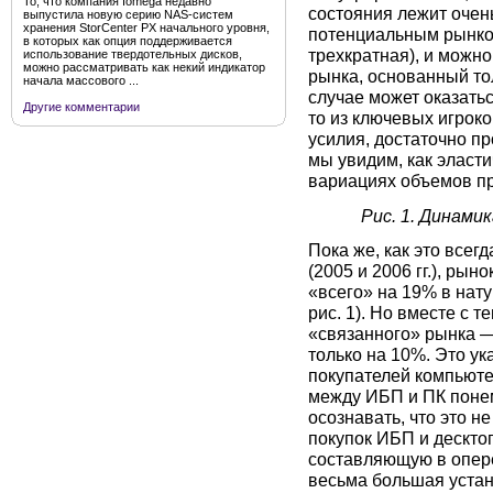
То, что компания Iomega недавно
состояния лежит очен
выпустила новую серию NAS-систем
хранения StorCenter PX начального уровня,
потенциальным рынко
в которых как опция поддерживается
трехкратная), и можно
использование твердотельных дисков,
можно рассматривать как некий индикатор
рынка, основанный то
начала массового ...
случае может оказатьс
Другие комментарии
то из ключевых игрок
усилия, достаточно п
мы увидим, как эласт
вариациях объемов п
Рис. 1. Динами
Пока же, как это всег
(2005 и 2006 гг.), рын
«всего» на 19% в нат
рис. 1). Но вместе с 
«связанного» рынка —
только на 10%. Это ук
покупателей компьюте
между ИБП и ПК понем
осознавать, что это н
покупок ИБП и дескто
составляющую в опер
весьма большая устан