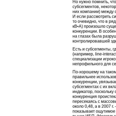
Но нужно помнить, чт
субсегментов, некото
них компании) между с
И если рассмотреть си
то очевидно, что в ряде 
кВ•А) произошло суще
конкуренции. В особен
на глазах была разру
контролировавшей зде
Есть и субсегменты, г
(например, line-intera
специализации игроко
непрофильного для се
По-хорошему на таком
правильнее использо
конкуренции, увязыва
субсегментах с их вк
индикатор, поскольку
конкуренция проистека
пересекаясь с массов
около 0,48, а в 2007 г
показывает ощутимое 