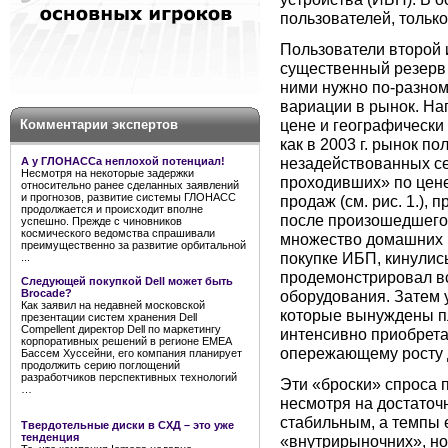
пользователей, тольк
Пользователи второй и
существенный резерв 
ними нужно по-разном
вариации в рынок. На
цене и географически
Комментарии экспертов
как в 2003 г. рынок п
незадействованных се
А у ГЛОНАССа неплохой потенциал!
Несмотря на некоторые задержки
проходивших» по цене
относительно ранее сделанных заявлений
и прогнозов, развитие системы ГЛОНАСС
продаж (см. рис. 1.),
продолжается и происходит вполне
после произошедшего в
успешно. Прежде с чиновников
космического ведомства спрашивали
множество домашних 
преимущественно за развитие орбитальной
покупке ИБП, кинулись
...
продемонстрировал в
Следующей покупкой Dell может быть
Brocade?
оборудования. Затем 
Как заявил на недавней московской
которые вынуждены пл
презентации систем хранения Dell
Compellent директор Dell по маркетингу
интенсивно приобрета
корпоративных решений в регионе EMEA
опережающему росту д
Бассем Хуссейни, его компания планирует
продолжить серию поглощений
разработчиков перспективных технологий
Эти «броски» спроса 
…
несмотря на достаточн
стабильным, а темпы е
Твердотельные диски в СХД – это уже
тенденция
«внутрирыночних», но