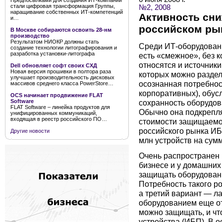
Предпосылками для создания ИТ-компании
стали цифровая трансформация Группы,
№2, 2008
наращивание собственных ИТ-компетенций
Активность сни
и…
российском ры
В Москве собираются освоить 28-нм
производство
Результатом НИОКР должны стать
Среди ИТ-оборудовани
создание технологии литографирования и
разработка установки-литографа
есть «смежное», без к
относятся и источник
Dell обновляет софт своих СХД
Новая версия прошивки в полтора раза
которых можно раздел
улучшает производительность дисковых
осознанная потребнос
массивов среднего класса PowerStore…
корпоративных), обус
OCS начинает продвижение FLAT
сохранность оборудов
Software
FLAT Software – линейка продуктов для
Обычно она подкрепля
унифицированных коммуникаций,
входящая в реестр российского ПО…
стоимости защищаемог
российского рынка ИБП
Другие новости
млн устройств на сумм
Очень распространен 
бизнесе и у домашних 
защищать оборудование
Потребность такого р
а третий вариант — ла
оборудованием еще от
можно защищать, и чт
устройства (ИБП). В 