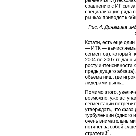
рынке ИБП. (Нескольк
сравнению с ИГ связан
специализация ряда 
рынках приводят к об
Рис. 4. Динамика и
Кстати, есть еще оди
— ИТК — вычисляемый
сегментов), который 
2004 по 2007 гг. данны
росту интенсивности 
предыдущего абзаца),
объема ниш, где игрок
лидерами рынка.
Помимо этого, увелич
возможно, уже вступа
сегментации потребит
утверждать, что фаза 
турбуленции (одного и
очень внимательными,
потянет за собой сущ
2
стратегий
.