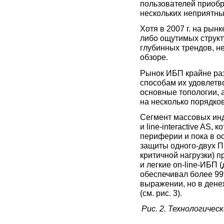
пользователей приобр
нескольких неприятны
Хотя в 2007 г. на рын
либо ощутимых структ
глубинных трендов, н
обзоре.
Рынок ИБП крайне раз
способам их удовлетв
основные топологии, а
на несколько порядков
Сегмент массовых инд
и line-interactive AS,
периферии и пока в о
защиты одного-двух ПК
критичной нагрузки) пр
и легкие on-line-ИБП 
обеспечивал более 99
выражении, но в дене
(см. рис. 3).
Рис. 2. Технологичес