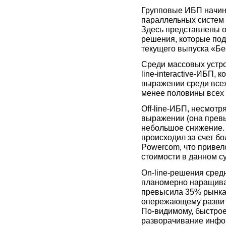
Групповые ИБП начина
параллельных систем 
Здесь представлены 
решения, которые под
текущего выпуска «Бес
Среди массовых устр
line-interactive-ИБП, 
выражении среди всех
менее половины всех п
Off-line-ИБП, несмотр
выражении (она превы
небольшое снижение. Д
происходил за счет б
Powercom, что приве
стоимости в данном с
On-line-решения сре
планомерно наращивать
превысила 35% рынка. 
опережающему развит
По-видимому, быстрое
разворачивание инфо