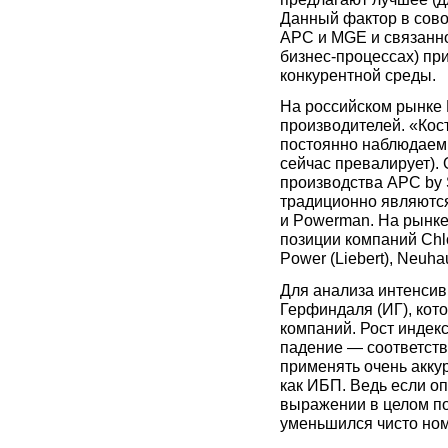
Данный фактор в сово
APC и MGE и связанно
бизнес-процессах) пр
конкурентной среды.
На российском рынке 
производителей. «Кос
постоянно наблюдаем 
сейчас превалирует).
производства APC by S
традиционно являютс
и Powerman. На рынк
позиции компаний Chl
Power (Liebert), Neuh
Для анализа интенсив
Герфиндаля (ИГ), кот
компаний. Рост индек
падение — соответств
применять очень акку
как ИБП. Ведь если о
выражении в целом по
уменьшился чисто ном