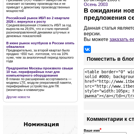
Признание ООО «Квант» банкротом не
означает остановку производства и не
Осень 2003
приведет к демонтажу производственных
В ожидании но
мощностей
предложения се
Российский рынок ИБП во 2 квартале
2026 г. вернулся к росту
Средневзвешенная стоимость ИБП за год
Данная статья являет
выросла на 29,6%, что и стало причиной
разнонаправленной динамики штучных и
версии.
денежных показателей
Вы можете
заказать е
В июне рынок ноутбуков в России опять
обвалился
Предварительно, за второй квартал было
продано ~650 тыс. лэптопов, что на 10%
хуже, чем за аналогичный период прошлого
Поместить в бло
года
Предприятие Москвы произвело свыше
10 тыс. периферийных плат для
компьютерного оборудования
В планах по расширению ассортимента —
модемы LTE, модули оперативной памяти,
периферийные устройства для ПК
(мониторы и клавиатуры
Другие новости
Комментарии к с
*
Ваше имя