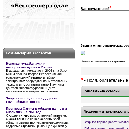
*
Ваш комментарий
Защита от автоматических с
Комментарии экспертов
Введите символы на картинке
Нелегкая судьба науки и
импортозамещения в России
В двадцатых числах июня 2026 г. на базе
МФТИ прошла Вторая Всероссийская
конференция «Печатная и гибкая
*
- Поля, обязательные 
электроника: оборудование, материалы и
технологии», организованная Научным
центров мирового уровня «Центр
Рекламные ссылки
перспективной микроэлектроники».
Запрет как средство поддержки
крупнейших игроков
Прогнозы Gartner в области данных и
Лидеры читательского 
аналитики на 2026 год
Ожидается, что искусственный интеллект
окажет влияние на все аспекты этой
Открыта первая роботизирова
области: лидерство, управление данными,
кадровые стратегии, рыночную динамику,
IBM расширяет свое семейств