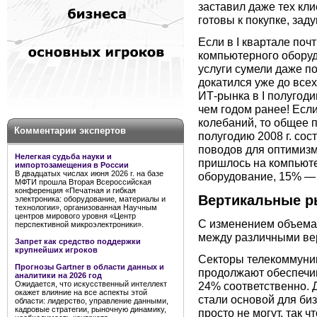
заставил даже тех кли
готовы к покупке, зад
Если в I квартале поч
компьютерного оборуд
услуги сумели даже по
докатился уже до всех
ИТ-рынка в I полугоди
чем годом ранее! Если
колебаний, то общее 
Комментарии экспертов
полугодию 2008 г. со
поводов для оптимизм
Нелегкая судьба науки и
пришлось на компьют
импортозамещения в России
В двадцатых числах июня 2026 г. на базе
оборудование, 15% — 
МФТИ прошла Вторая Всероссийская
конференция «Печатная и гибкая
Вертикальные р
электроника: оборудование, материалы и
технологии», организованная Научным
центров мирового уровня «Центр
С изменением объема
перспективной микроэлектроники».
между различными ве
Запрет как средство поддержки
крупнейших игроков
Секторы телекоммуник
Прогнозы Gartner в области данных и
продолжают обеспечив
аналитики на 2026 год
Ожидается, что искусственный интеллект
24% соответственно. 
окажет влияние на все аспекты этой
стали основой для биз
области: лидерство, управление данными,
кадровые стратегии, рыночную динамику,
просто не могут, так ч