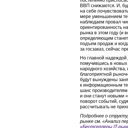
ВВП снижаются. И, бу
на себе почувствовать
мере уменьшением тем
наблюдаем провал чи
ориентированность на 
рынка в этом году (и
определяющим станет 
подъем продаж и когда
за госзаказ, сейчас пр
Но главной надеждой 
помучившись в новых 
народного хозяйства,
благоприятной рыночн
будут вынуждены заня
к информационным тех
шанс производителям
и они станут новыми 
поворот событий, суд
рассчитывать не прих
Подробнее о структур
рынке см. «Анализ пе
«Бестселлеры IT-рын