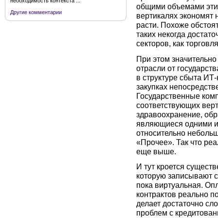
необходимость контекста ...
общими объемами этих 
Другие комментарии
вертикалях экономят н
расти. Похоже обстоят
таких некогда достат
секторов, как торговл
При этом значительно
отрасли от государств
в структуре сбыта ИТ-
закупках непосредств
Государственные комп
соответствующих верт
здравоохранение, обр
являющиеся одними и
относительно небольш
«Прочее». Так что ре
еще выше.
И тут кроется существ
которую записывают с
пока виртуальная. Оп
контрактов реально по
делает достаточно сл
проблем с кредитовани