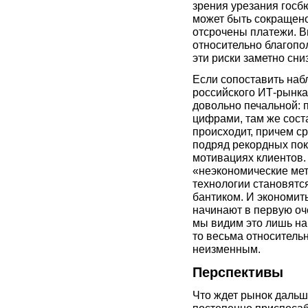
зрения урезания госб
может быть сокращено
отсрочены платежи. 
относительно благоп
эти риски заметно сни
Если сопоставить на
российского ИТ-рынка
довольно печальной: 
цифрами, там же сост
происходит, причем с
подряд рекордных пока
мотивациях клиентов.
«неэкономические ме
технологии становятс
бантиком. И экономит
начинают в первую оче
мы видим это лишь на
то весьма относительн
неизменным.
Перспективы
Что ждет рынок дальш
постепенно приспосаб