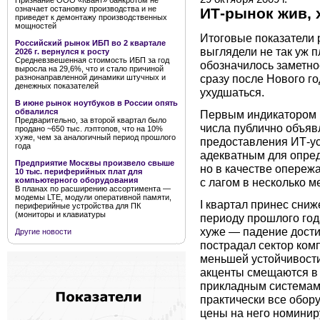
Признание ООО «Квант» банкротом не
означает остановку производства и не
ИТ-рынок жив, 
приведет к демонтажу производственных
мощностей
Итоговые показатели р
Российский рынок ИБП во 2 квартале
выглядели не так уж п
2026 г. вернулся к росту
Средневзвешенная стоимость ИБП за год
обозначилось заметно
выросла на 29,6%, что и стало причиной
сразу после Нового г
разнонаправленной динамики штучных и
денежных показателей
ухудшаться.
В июне рынок ноутбуков в России опять
обвалился
Первым индикатором 
Предварительно, за второй квартал было
числа публично объяв
продано ~650 тыс. лэптопов, что на 10%
хуже, чем за аналогичный период прошлого
предоставления ИТ-усл
года
адекватным для опред
Предприятие Москвы произвело свыше
но в качестве опереж
10 тыс. периферийных плат для
с лагом в несколько м
компьютерного оборудования
В планах по расширению ассортимента —
модемы LTE, модули оперативной памяти,
I квартал принес сни
периферийные устройства для ПК
(мониторы и клавиатуры
периоду прошлого год
хуже — падение достиг
Другие новости
пострадал сектор ко
меньшей устойчивости
акценты смещаются в 
прикладным системам,
практически все обор
цены на него номинир