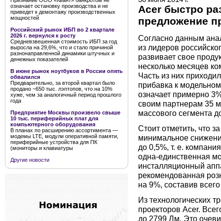
Признание ООО «Квант» банкротом не
означает остановку производства и не
Acer быстро ра
приведет к демонтажу производственных
мощностей
предложение п
Российский рынок ИБП во 2 квартале
2026 г. вернулся к росту
Согласно данным анал
Средневзвешенная стоимость ИБП за год
из лидеров российског
выросла на 29,6%, что и стало причиной
разнонаправленной динамики штучных и
развивает свое проду
денежных показателей
несколько месяцев ко
В июне рынок ноутбуков в России опять
Часть из них приходи
обвалился
Предварительно, за второй квартал было
прибавка к модельному
продано ~650 тыс. лэптопов, что на 10%
означает примерно 3%-
хуже, чем за аналогичный период прошлого
года
своим партнерам 35 мо
массового сегмента д
Предприятие Москвы произвело свыше
10 тыс. периферийных плат для
компьютерного оборудования
Стоит отметить, что 
В планах по расширению ассортимента —
минимальное снижение
модемы LTE, модули оперативной памяти,
периферийные устройства для ПК
до 0,5%, т. е. компан
(мониторы и клавиатуры
одна-единственная м
Другие новости
инсталляционный аппа
рекомендованная розн
на 9%, составив всего 
Из технологических тр
проекторов Acer. Всег
до 2799 Лм. Это очев