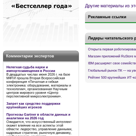
Другие материалы из эт
Рекламные ссылки
Лидеры читательского 
Открыта первая роботизирова
Комментарии экспертов
Магазин приложений RuStore 
IBM расширяет свое семейств
Нелегкая судьба науки и
Глобальный рынок ПК — на ув
импортозамещения в России
В двадцатых числах июня 2026 г. на базе
Рейтинг 500 крупнейших ИТ-к
МФТИ прошла Вторая Всероссийская
конференция «Печатная и гибкая
электроника: оборудование, материалы и
технологии», организованная Научным
центров мирового уровня «Центр
перспективной микроэлектроники».
Запрет как средство поддержки
крупнейших игроков
Прогнозы Gartner в области данных и
аналитики на 2026 год
Ожидается, что искусственный интеллект
окажет влияние на все аспекты этой
области: лидерство, управление данными,
кадровые стратегии, рыночную динамику,