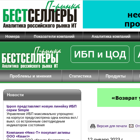
Номера
Показатели компаний
Аналитика компаний
ИБП и ЦОД
Проблемы и мнения
Статистика
Продукты
Новости
Ippon представляет новую линейку ИБП
серии Simple
Управление ИБП максимально упрощено:
на корпусе предусмотрена одна кнопка вкл./
выкл. со встроенным светодиодным
индикатором состояния
Версия для печати
От
Компания «Некс-Т» покупает активы
ООО «Квант»
12 января 2023 г.