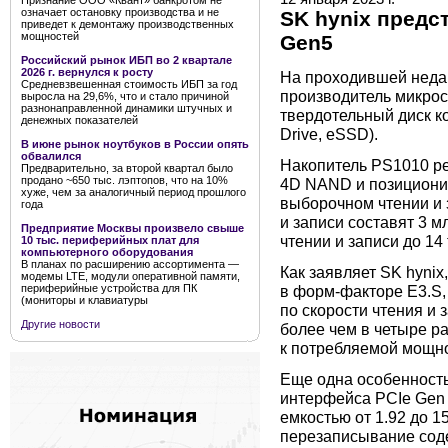
Признание ООО «Квант» банкротом не
означает остановку производства и не
SK hynix предс
приведет к демонтажу производственных
мощностей
Gen5
Российский рынок ИБП во 2 квартале
2026 г. вернулся к росту
На проходившей недав
Средневзвешенная стоимость ИБП за год
производитель микро
выросла на 29,6%, что и стало причиной
разнонаправленной динамики штучных и
твердотельный диск ко
денежных показателей
Drive, eSSD).
В июне рынок ноутбуков в России опять
обвалился
Накопитель PS1010 ре
Предварительно, за второй квартал было
продано ~650 тыс. лэптопов, что на 10%
4D NAND и позиционир
хуже, чем за аналогичный период прошлого
выборочном чтении и з
года
и записи составят 3 м
Предприятие Москвы произвело свыше
чтении и записи до 14 
10 тыс. периферийных плат для
компьютерного оборудования
В планах по расширению ассортимента —
Как заявляет SK hynix
модемы LTE, модули оперативной памяти,
периферийные устройства для ПК
в форм-факторе E3.S
(мониторы и клавиатуры
по скорости чтения и 
Другие новости
более чем в четыре р
к потребляемой мощно
Еще одна особенность
интерфейса PCIe Gen 
емкостью от 1.92 до 1
перезаписывание соде