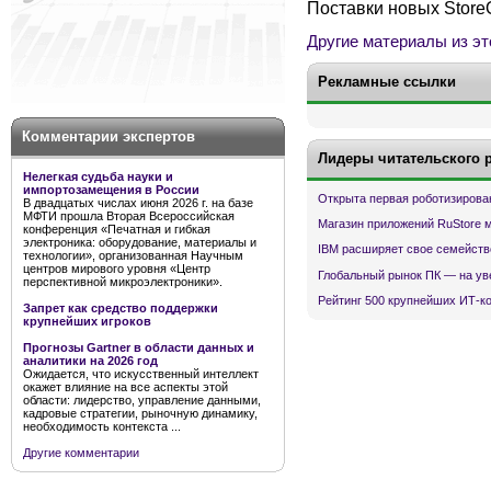
Поставки новых StoreO
Другие материалы из эт
Рекламные ссылки
Комментарии экспертов
Лидеры читательского 
Нелегкая судьба науки и
импортозамещения в России
Открыта первая роботизирова
В двадцатых числах июня 2026 г. на базе
МФТИ прошла Вторая Всероссийская
Магазин приложений RuStore 
конференция «Печатная и гибкая
электроника: оборудование, материалы и
IBM расширяет свое семейств
технологии», организованная Научным
центров мирового уровня «Центр
Глобальный рынок ПК — на ув
перспективной микроэлектроники».
Рейтинг 500 крупнейших ИТ-к
Запрет как средство поддержки
крупнейших игроков
Прогнозы Gartner в области данных и
аналитики на 2026 год
Ожидается, что искусственный интеллект
окажет влияние на все аспекты этой
области: лидерство, управление данными,
кадровые стратегии, рыночную динамику,
необходимость контекста ...
Другие комментарии