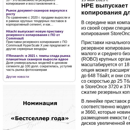
10 - это возможности резервного
копирования и восстановления в…
HPE выпускает 
Рынок документ-сканеров вернулся к
копирования д
росту
По сравнению с 2020 г. продажи выросли и
в рамках крупных тендерных поставок в
В середине мая комп
корпоративный сегмент, и как…
из своей серии специ
Hitachi выпускает новую приставку
копирования StoreOnc
резервного копирования с ПО от
Commvault
Приставки начального
Приставки резервного копирования с ПО
Commvault HyperScale X уже предлагают и
резервное копировани
другие серверные вендоры
малого и среднего би
ITResearch: в 2021 г. темпы спада рынка
(ROBO) крупных орган
планшетных сканеров выросли вдвое
Доля универсальных моделей в ценовом
масштабируется от 18 
сегменте до 100 долл. сократилась, уступив
опция может расширя
часть рынка фотосканерам
до 648 Тбайт, и они 
Другие новости
со скоростью до 25 Тб
в StoreOnce 3720 и 3
сжатие резервных копи
В линейке приставок 
соответственно модел
и 3660, которые нови
размещения емкости (
дисков увеличенной е